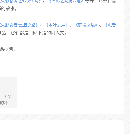
、
等等，这些作品
《火影忍者之七夜传说》
《火影之漩涡六道》
样的故事。
、
、
、
《火影忍者:重启之路》
《木叶之声》
《梦境之境》
《忍者
作品，它们都是口碑不错的同人文。
的精彩吧！
，无父
的冷落
是拼命
意力，
有依卡
有变得