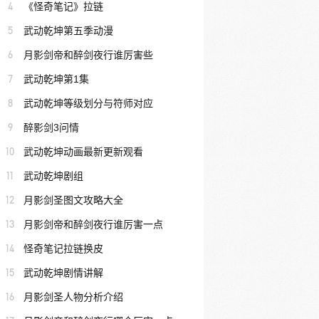
4
《怪奇笔记》拉链
5
武动乾坤第五季动漫
6
月影剑帝和醉剑夜行谁厉害些
7
武动乾坤第1集
8
武动乾坤等级划分与符师对应
9
醉影剑3问情
10
武动乾坤动画最新更新观看
11
武动乾坤剧组
12
月影剑圣图文攻略大全
13
月影剑帝和醉剑夜行谁厉害一点
14
怪奇笔记拉链换皮
15
武动乾坤剧情讲解
16
月影剑圣人物分析介绍