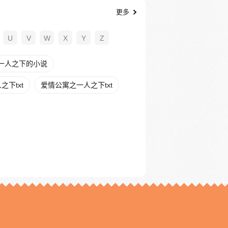
更多
U
V
W
X
Y
Z
一人之下的小说
下txt
爱情公寓之一人之下txt