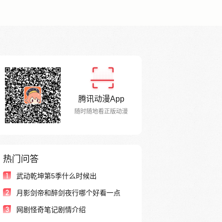
腾讯动漫App
随时随地看正版动漫
热门问答
1
武动乾坤第5季什么时候出
2
月影剑帝和醉剑夜行哪个好看一点
3
网剧怪奇笔记剧情介绍