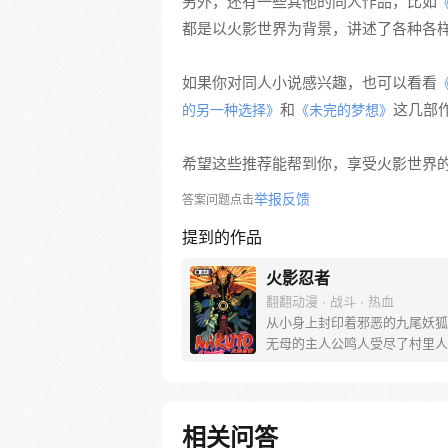
另外，还有一些其他的同人作品，比如
都是以火影世界为背景，讲述了各种各
如果你对同人小说感兴趣，也可以看看
和
这几部
的另一种选择》
《未完的梦想》
希望这些推荐能帮到你，享受火影世界
举报反馈
答案问题点击
提到的作品
火影忍者
翻翻动漫 · 战斗 · 热血
从小身上封印着邪恶的九尾妖狐
无母的主人公鸣人受尽了村里人
但是他却不知道其中的原因，只
用各种恶作剧试图吸引大家的注
人们却反而更远离他。好在还是
鲁老师关心他，鸣人的性格才没
相关问答