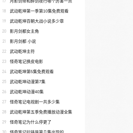
17
月影剑帝和醉剑夜行哪个厉害一点
18
武动乾坤第一季第10集免费观看
19
武动乾坤百朝大战小说多少章
20
影月剑都女主角
21
影月剑都 小说
22
武动乾坤主符
23
怪奇笔记换皮电影
24
武动乾坤第5集免费观看
25
武动乾坤动漫第7集
26
武动乾坤动漫40集
27
怪奇笔记电视剧一共多少集
28
武动乾坤第五季免费播放动漫全集
29
怪奇笔记为什么停更了
30
怪奇笔记拉链是第几集出现的