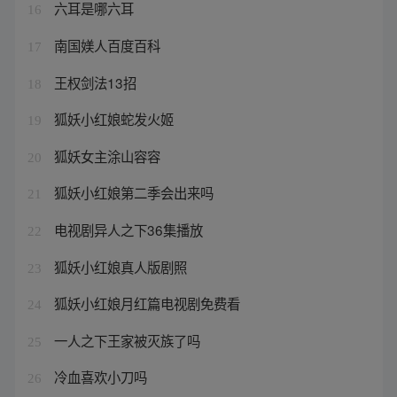
六耳是哪六耳
16
南国媄人百度百科
17
王权剑法13招
18
狐妖小红娘蛇发火姬
19
狐妖女主涂山容容
20
狐妖小红娘第二季会出来吗
21
电视剧异人之下36集播放
22
狐妖小红娘真人版剧照
23
狐妖小红娘月红篇电视剧免费看
24
一人之下王家被灭族了吗
25
冷血喜欢小刀吗
26