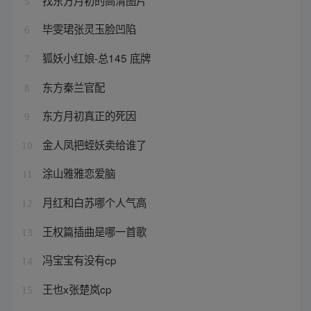
5
毕雯珺张灵玉脸凹陷
6
狐妖小红娘-总145 底牌
7
东方秦兰官配
8
东方月初真正的死因
9
金人凤把蛭妖卖给谁了
10
涂山雅雅恋爱脑
11
月红和白苏哪个人气高
12
王权篇插曲是哪一首歌
13
冯宝宝有没有cp
14
王也x张楚岚cp
15