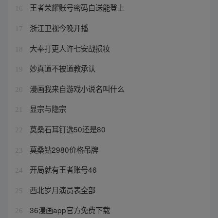
王者荣耀账号密码白送能登上
16
浙江卫视今晚开播
17
大奉打更人许七安战损妆
18
妙真道不被道教承认
19
漫画我来自游戏小说名叫什么
20
显宗与隐宗
21
莫桑石耳钉选50还是80
22
莫桑钻2980价格吊牌
23
开局就有王者账号46
24
西北岁月演员表全部
25
36漫画app官方免费下载
26