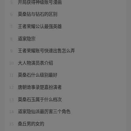
开局获得神级账号漫画
5
莫桑钻与钻石的区别
6
王者荣耀公认最强英雄
7
道家隐宗
8
王者荣耀账号快速出售怎么弄
9
大人物演员表介绍
10
莫桑石什么级别最好
11
唐朝诡事录楚嘉扮演者
12
莫桑石玉属于什么档次
13
道家隐仙派最厉害三个角色
14
桑丘男的女的
15