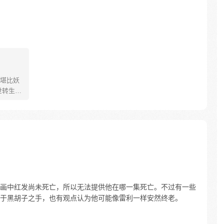
堪比妖
世转生为
弄的，
魔为伍。
云心的
君见了他
 李云心
或动画中红发尚未死亡，所以无法提供他在哪一集死亡。不过有一些
于黑胡子之手，也有观点认为他可能像雷利一样安然终老。