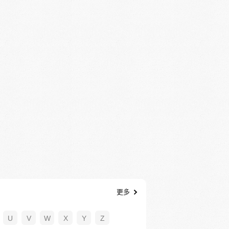
更多
U
V
W
X
Y
Z