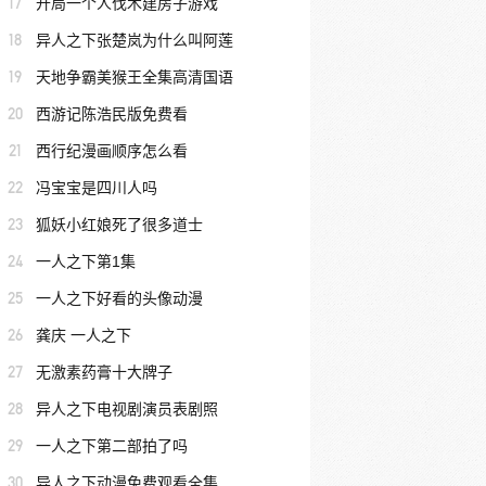
17
开局一个人伐木建房子游戏
18
异人之下张楚岚为什么叫阿莲
19
天地争霸美猴王全集高清国语
20
西游记陈浩民版免费看
21
西行纪漫画顺序怎么看
22
冯宝宝是四川人吗
23
狐妖小红娘死了很多道士
24
一人之下第1集
25
一人之下好看的头像动漫
26
龚庆 一人之下
27
无激素药膏十大牌子
28
异人之下电视剧演员表剧照
29
一人之下第二部拍了吗
30
异人之下动漫免费观看全集