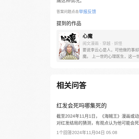
痛这种情况。
举报反馈
答案问题点击
提到的作品
心魔
阅文漫画 · 穿越 · 妖怪
要说李云心是人，可他做的事却
魔。 上一世的心理医生，这一
会操弄术法的画师，可他最会操
还是人心。 被道统追杀，与妖
无论是人是妖，最终都会沦为李
棋子。 就连拿人魂魄的黑白阎
相关问答
也要问一句：食人心魔何处来？
食人，也食人心。
红发会死吗哪集死的
截至2024年11月1日，《海贼王》漫画
对红发结局的猜测，有观点认为他可能会死
1个回答
2024年11月04日 05:08