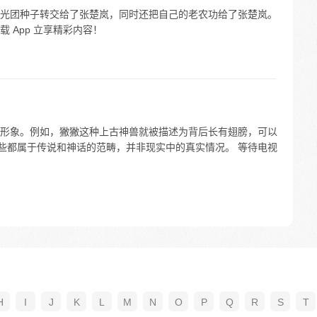
光团种子转交给了张楚岚，同时还把自己的老农功给了张楚岚。
 App 立享精彩内容！
形象。例如，獙獙这种上古神兽就被描述为背后长有翅膀，可以
这些都属于传说和神话的范畴，并非现实中的真实情况。 等待电视
H
I
J
K
L
M
N
O
P
Q
R
S
T