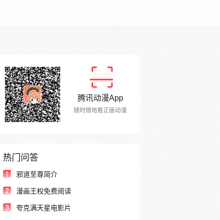
腾讯动漫App
随时随地看正版动漫
热门问答
1
邪道至尊简介
2
漫画王权免费阅读
3
夸克满天星电影片