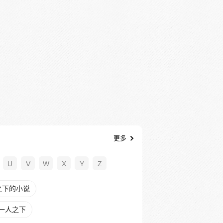
更多
U
V
W
X
Y
Z
之下的小说
一人之下