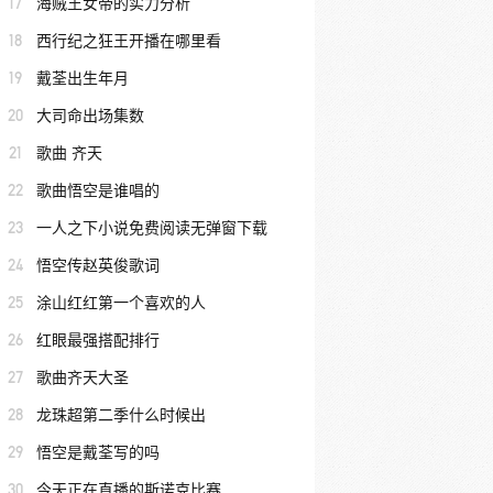
17
海贼王女帝的实力分析
18
西行纪之狂王开播在哪里看
19
戴荃出生年月
20
大司命出场集数
21
歌曲 齐天
22
歌曲悟空是谁唱的
23
一人之下小说免费阅读无弹窗下载
24
悟空传赵英俊歌词
25
涂山红红第一个喜欢的人
26
红眼最强搭配排行
27
歌曲齐天大圣
28
龙珠超第二季什么时候出
29
悟空是戴荃写的吗
30
今天正在直播的斯诺克比赛