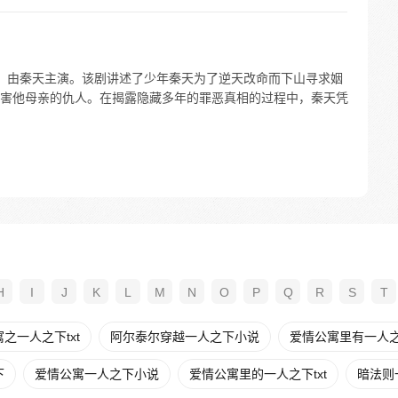
首播，由秦天主演。该剧讲述了少年秦天为了逆天改命而下山寻求姻
害他母亲的仇人。在揭露隐藏多年的罪恶真相的过程中，秦天凭
H
I
J
K
L
M
N
O
P
Q
R
S
T
之一人之下txt
阿尔泰尔穿越一人之下小说
爱情公寓里有一人
下
爱情公寓一人之下小说
爱情公寓里的一人之下txt
暗法则