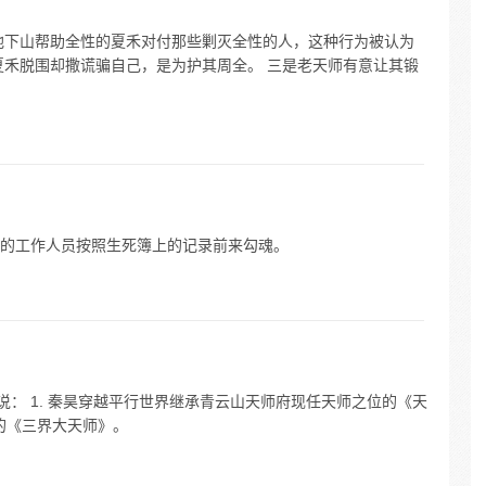
他下山帮助全性的夏禾对付那些剿灭全性的人，这种行为被认为
夏禾脱围却撒谎骗自己，是为护其周全。 三是老天师有意让其锻
的工作人员按照生死簿上的记录前来勾魂。
说： 1. 秦昊穿越平行世界继承青云山天师府现任天师之位的《天
君的《三界大天师》。