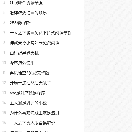
4
红眼哪个流派最强
5
怎样改变动画的顺序
6
258漫画软件
7
一人之下漫画免费下拉式阅读最新
8
神武天尊小说叶辰免费阅读
9
西行纪异界天机
10
降序怎么使用
11
再见悟空2免费完整版
12
开局十连抽然后无敌了
13
asc是升序还是降序
14
主人翁是周元的小说
15
为什么喜欢海贼王就是渣男
16
一人之下真人版全集解说