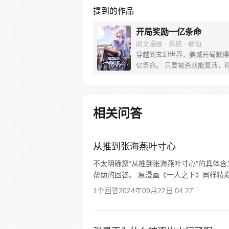
提到的作品
开局奖励一亿条命
阅文漫画 · 系统 · 修仙
穿越到玄幻世界，姜城开局就得
亿条命。 只要被杀就能复活，
对方的随机能力。从此，他期盼
就是被杀。 “系兄弟就来砍我！” 
反派boss：小小姜城，如此跳
所愿！ 【叮，宿主复活…】
相关问答
从推到张海燕叶寸心
不太明确您“从推到张海燕叶寸心”的具体
帮助的回答。 原漫画《一人之下》同样精彩
1个回答
2024年09月22日 04:27