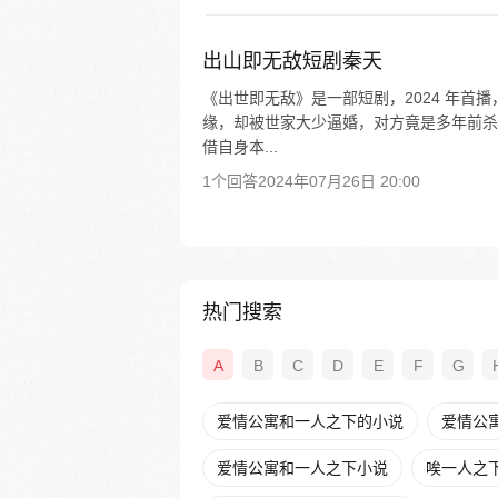
出山即无敌短剧秦天
《出世即无敌》是一部短剧，2024 年
缘，却被世家大少逼婚，对方竟是多年前杀
借自身本...
1个回答
2024年07月26日 20:00
热门搜索
A
B
C
D
E
F
G
爱情公寓和一人之下的小说
爱情公寓
爱情公寓和一人之下小说
唉一人之