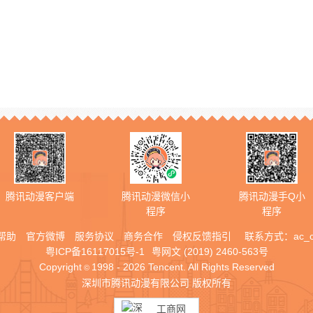
腾讯动漫客户端
腾讯动漫微信小
腾讯动漫手Q小
程序
程序
帮助
官方微博
服务协议
商务合作
侵权反馈指引
联系方式：
ac_
粤ICP备16117015号-1
粤网文 (2019) 2460-563号
Copyright
1998 - 2026 Tencent. All Rights Reserved
©
深圳市腾讯动漫有限公司 版权所有
工商网