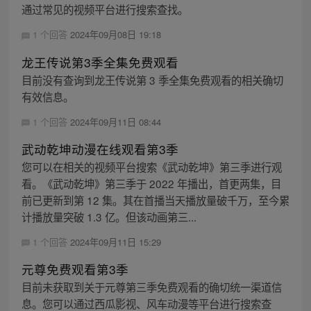
通过常见的视频平台进行搜索查找。
1 个回答
2024年09月08日 19:18
龙王传说第3季全集免费观看
目前没有查询到龙王传说第 3 季全集免费观看的相关确切
有效信息。
1 个回答
2024年09月11日 08:44
武动乾坤动漫在线观看第3季
您可以在相关的视频平台搜索《武动乾坤》第三季进行观
看。《武动乾坤》第三季于 2022 年播出，首更两集，目
前已更新到第 12 集。其在首播当天播放量破千万，至今累
计播放量突破 1.3 亿。但该动画第三...
1 个回答
2024年09月11日 15:29
元尊免费观看第3季
目前未获取到关于元尊第三季免费观看的确切统一渠道信
息。您可以通过西瓜影视、风车动漫等平台进行搜索查