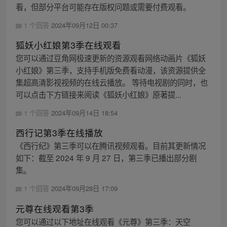
看，但部分平台可能存在版权问题或需要付费观看。
1 个回答
2024年09月12日 00:37
狐妖小红娘第3季在线观看
您可以通过豆角网极速更新的资源观看网络动画片《狐妖
小红娘》第三季，支持手机版免费看动漫，该资源提供全
集超高清影视视频的在线云播放。 等待电视剧的同时，也
可以点击下方链接来阅读《狐妖小红娘》原著提...
1 个回答
2024年09月14日 18:54
西行记第3季在线播放
《西行纪》第三季可以在腾讯视频观看。目前其更新情况
如下：截至 2024 年 9 月 27 日，第三季已播出部分剧
集。
1 个回答
2024年09月28日 17:09
元尊在线观看第3季
您可以通过以下地址在线观看《元尊》第三季：天空