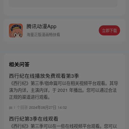
腾讯动漫App
立即下载
海量正版漫画畅快看
相关问答
西行纪在线播放免费观看第3季
《西行纪》第三季/宿命篇可以在相关视频平台观看。其导
演为内详，主演内详，于 2021 年播出。您可以通过合法
正规的渠道进行观看。
1 个回答
2024年08月27日 14:02
西行纪第3季在线观看
《西行纪》第三季可以在一些在线视频平台观看。您可以