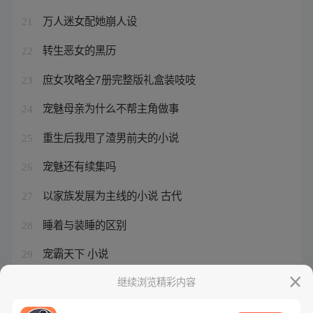
万人迷女配她崩人设
21
转生恶女的黑历
22
庶女攻略全7册完整版礼盒装吱吱
23
宠魅母亲为什么不帮主角做事
24
重生后我甩了渣男前夫的小说
25
宠魅还有续集吗
26
以家族发展为主线的小说 古代
27
睡着与装睡的区别
28
宠霸天下 小说
29
重生之风流一生
继续浏览精彩内容
30