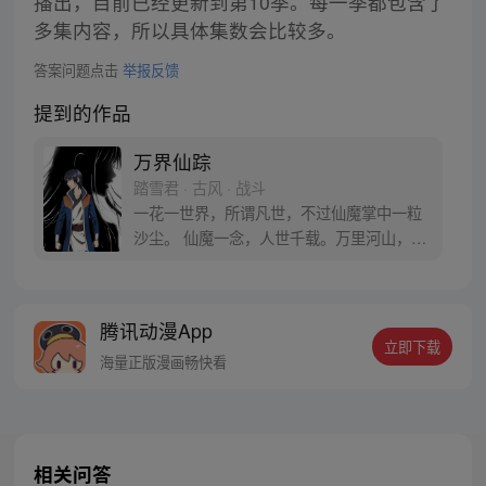
播出，目前已经更新到第10季。每一季都包含了
多集内容，所以具体集数会比较多。
答案问题点击
举报反馈
提到的作品
万界仙踪
踏雪君 · 古风 · 战斗
一花一世界，所谓凡世，不过仙魔掌中一粒
沙尘。 仙魔一念，人世千载。万里河山，不
过镜花水月，人死之后，魂归万界星空。 每
周二、四、六 三更。
腾讯动漫App
立即下载
海量正版漫画畅快看
相关问答