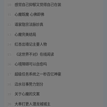
感觉自己抑郁又觉得自己在装
10
心魔既魔 心佛即佛
11
道家隐宗法脉妙真
12
心魔完美结局
13
红杏出墙记主要人物
14
《这世界不对》在线阅读
15
心境障碍可以自愈吗
16
超级任务系统之一秒百亿神豪
17
边水往事势力划分
18
关于心魔的文案
19
大奉打更人潜龙城城主
20