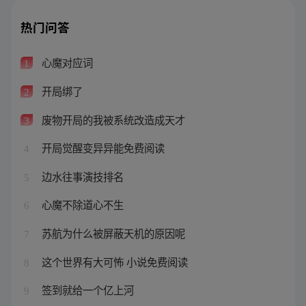
热门问答
心魔对应词
1
开局绑了
2
废物开局的我被系统改造成天才
3
开局觉醒变异异能免费阅读
4
边水往事演技排名
5
心魔不除道心不生
6
苏航为什么被屏蔽天机的原因呢
7
这个世界有大可怖 小说免费阅读
8
签到就给一个亿上河
9