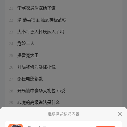
李寒衣最后嫁给了谁
21
滴 恭喜宿主 抽到神级武魂
22
大奉打更人怀庆嫁人了吗
23
危险二人
24
提雷克大王
25
开局我修为暴涨小说
26
邵氏电影部数
27
开局抽中豪华大礼包 小说
28
心魔的高级说法是什么
29
桑丘任总督判的案子概括
继续浏览精彩内容
30