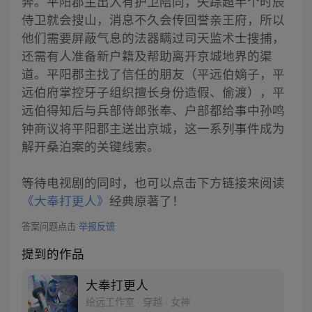
奔。平阳郡主出入有护卫陪同，失踪超半个时辰
侍卫就会搜山，消息不久会传回誉亲王府，所以
他们需要屏蔽气息的法器瞒过司天监术士搜捕，
还需有人准备新户籍及帮助离开京城地界的渠
道。平阳郡主找了信任的朋友（平远伯嫡子，平
远伯府掌控牙子组织擅长身份造假、偷渡），平
远伯得知后与兵部侍郎张奉、户部都给事中孙鸣
钟商议将平阳郡主送出京城，这一系列事件成为
解开桑泊案的关键线索。
等待电视剧的同时，也可以点击下方链接来阅读
《大奉打更人》
经典原著了！
答案问题点击
举报反馈
提到的作品
大奉打更人
绘远工作室 · 穿越 · 女神