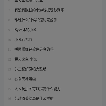
6
有没有赚钱的小游戏提现秒到账
7
珍珠什么时候知道沈家凶手
8
By沐沐的小说
9
小说吞龙血
10
拼图赚红包软件是真的吗
11
吞天之主 小说
12
苏三起解原唱完整版
13
吞食天地漫画
14
大人玩拼图可以提高什么能力
15
苏难原著结局是什么样的
16