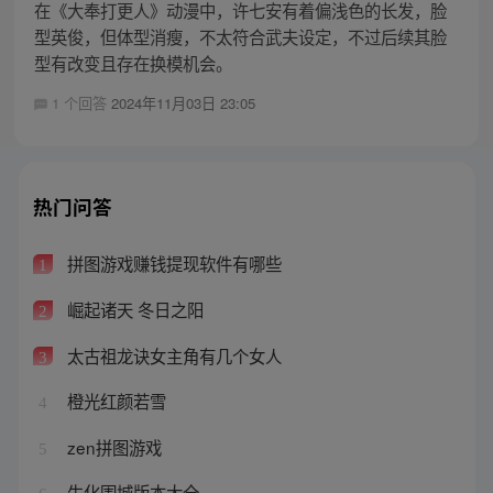
在《大奉打更人》动漫中，许七安有着偏浅色的长发，脸
型英俊，但体型消瘦，不太符合武夫设定，不过后续其脸
型有改变且存在换模机会。
1 个回答
2024年11月03日 23:05
热门问答
拼图游戏赚钱提现软件有哪些
1
崛起诸天 冬日之阳
2
太古祖龙诀女主角有几个女人
3
橙光红颜若雪
4
zen拼图游戏
5
生化围城版本大全