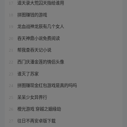
道天录大荒囚天指给谁用
17
拼图赚钱的游戏
18
龙血战神龙辰有几个女人
19
吞天神鼎小说免费阅读
20
帮我查吞天记小说
21
西门庆潘金莲的情侣头像
22
谁灭了苏家
23
拼图赚现金红包游戏是真的吗吗
24
呆呆少女异界行
25
橙光游戏 穿越之姻缘劫
26
往日不再安卓版下载
27