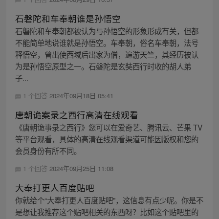
石磐陀和车奉朝谁是孙悟空
石磐陀和车奉朝都被认为与孙悟空的形象形成有关，但都
不能简单地说谁就是孙悟空。车奉朝，俗名车奉朝，法号
释悟空，曾出使西域后出家为僧，遍游天竺，其经历被认
为是孙悟空原型之一。石磐陀是玄奘西行时收的胡人弟
子...
1 个回答
2024年09月18日 05:41
唐朝诡案录之西行高清在线观看
《唐朝诡事录之西行》您可以在爱奇艺、腾讯云、芒果 TV
等平台观看，具体的高清在线观看渠道可能因版权和您的
会员身份有所不同。
1 个回答
2024年09月25日 11:08
大奉打更人百度贴吧
你就给个“大奉打更人百度贴吧”，这信息有点少呢。你是不
是想让我推荐这个贴吧相关的东西呀？比如这个贴吧里的