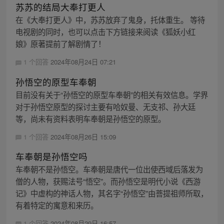
苏苏的结局大奉打更人
在《大奉打更人》中，苏苏放弃了鬼身，托体重生。 等待
电视剧的同时，也可以点击下方链接来阅读《狐妖小红
娘》原著提前了解剧情了！
1 个回答
2024年08月24日 07:21
孙悟空的原型车奉朝
目前没有关于“孙悟空的原型车奉朝”的相关有效信息。学界
对于孙悟空原型的探讨主要有哈奴曼、无支祁、孙大廷
等，尚未有资料表明车奉朝是孙悟空的原型。
1 个回答
2024年08月26日 15:09
车奉朝是孙悟空吗
车奉朝不是孙悟空。车奉朝是唐代一位出使西域后落发为
僧的人物，获赐法号“悟空”。而孙悟空是明代小说《西游
记》中虚构的神话人物，其名字“孙悟空”由菩提祖师所取，
有着特定的寓意和来历。
1 个回答
2024年08月29日 16:57