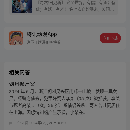
【每六/日更新】 这个世界，有儒；有道；有
佛；有妖；有术！ 许七安穿越醒来，发现自
己身处囹圄，三日后就要流放边陲？！ 他起
初的梦想只是自保，顺便在这个世界里当个
富翁悠闲度日，结果…… 改编自阅文集团作
腾讯动漫App
者卖报小郎君同名小说 QQ群号：
立即下载
799493374
海量正版漫画畅快看
相关问答
湖州抛尸案
2024 年 6 月，浙江湖州吴兴区南郊一山坡上发现一具女
尸。经警方侦查，犯罪嫌疑人李某（35 岁）被抓获。李某
与死者高某某（女，25 岁）系情侣关系，两人曾共同居住
在上海。因感情纠纷产生矛盾，李某在...
1 个回答
2024年08月20日 01:20