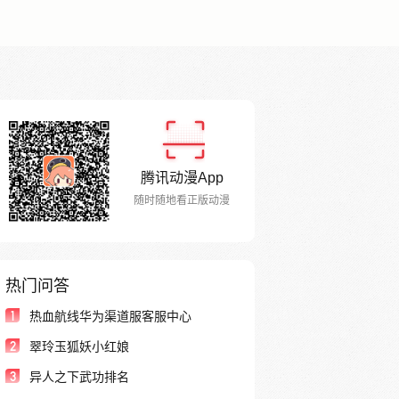
腾讯动漫App
随时随地看正版动漫
热门问答
1
热血航线华为渠道服客服中心
2
翠玲玉狐妖小红娘
3
异人之下武功排名