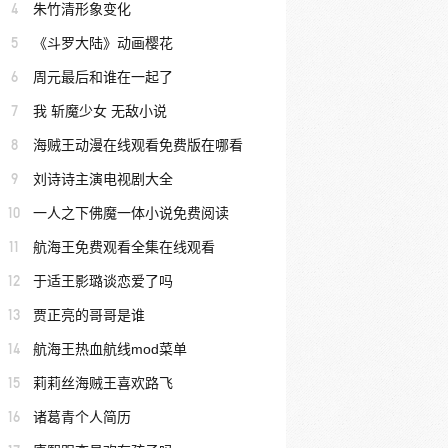
4
朱竹清形象变化
5
《斗罗大陆》动画樱花
6
周元最后和谁在一起了
7
我 斩魔少女 无敌小说
8
海贼王动漫在线观看免费版在哪看
9
刘诗诗主演电视剧大全
10
一人之下佛魔一体小说免费阅读
11
航海王免费观看全集在线观看
12
于适王影璐谈恋爱了吗
13
贾正亮的哥哥是谁
14
航海王热血航线mod菜单
15
莉莉丝海贼王喜欢路飞
16
诸葛青个人简历