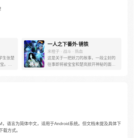
！
一人之下番外·锈铁
米橙子 · 战斗 · 热血
学生张楚
这是关于一把妖刀的故事，一段尘封的
宝。素
往事即将被宝宝和楚岚掀开神秘的面
熟悉，
纱。
。为了
查清自
生活被
人”之
.9M，语言为简体中文，适用于Android系统。但文档未提及具体下
下载方式。