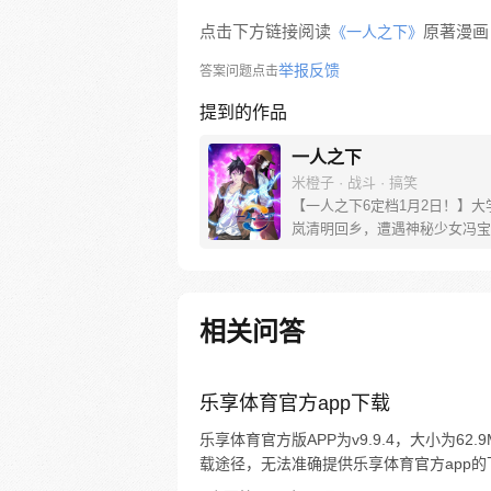
点击下方链接阅读
原著漫画
《一人之下》
举报反馈
答案问题点击
提到的作品
一人之下
米橙子 · 战斗 · 搞笑
【一人之下6定档1月2日！】大
岚清明回乡，遭遇神秘少女冯宝
未谋面的冯宝宝却对张楚岚异常
并将其带去自己打工的快递公司
帮冯宝宝寻找她的身世，也为了
己与爷爷身上的秘密，张楚岚的
相关问答
彻底颠覆，与冯宝宝一同踏上“异
旅。
乐享体育官方app下载
乐享体育官方版APP为v9.9.4，大小为62
载途径，无法准确提供乐享体育官方app的