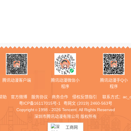
腾讯动漫客户端
腾讯动漫微信小
腾讯动漫手Q小
程序
程序
帮助
官方微博
服务协议
商务合作
侵权反馈指引
联系方式：
ac_
粤ICP备16117015号-1
粤网文 (2019) 2460-563号
Copyright
1998 - 2026 Tencent. All Rights Reserved
©
深圳市腾讯动漫有限公司 版权所有
工商网