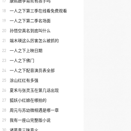
17
康熙跟李易欢有孩子吗
18
一人之下第三季在线看免费观看
19
一人之下第二季名场面
20
孙悟空真名到底叫什么
21
端木瑛这么厉害怎么被抓的
22
一人之下上映日期
23
一人之下佛门
24
一人之下配音演员表全部
25
涂山红红有多强
26
夏禾与张灵玉在第几话出现
27
狐妖小红娘在哪拍的
28
周元与苏幼微相遇是哪一章
29
我有一座山完整版小说
30
诸葛青三昧真火