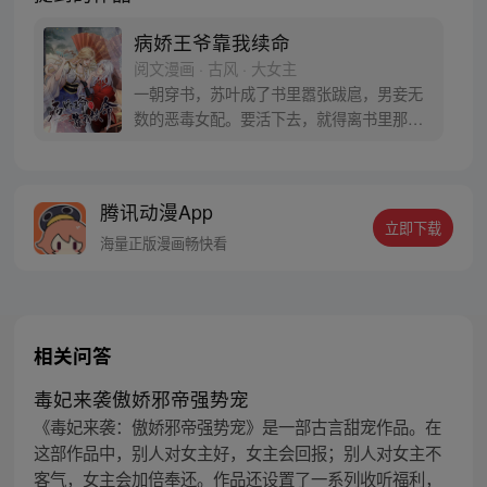
病娇王爷靠我续命
阅文漫画 · 古风 · 大女主
一朝穿书，苏叶成了书里嚣张跋扈，男妾无
数的恶毒女配。要活下去，就得离书里那个
病娇黑心王爷远远的，可病娇王爷扣着她的
手，一声一声的咳：“恩人可心悦我？”苏叶
被他盯得发慌，连忙点头 ：“悦，心悦的不
腾讯动漫App
得了。”倒霉女配遇到作妖王爷怎么办，只能
立即下载
惯着了！
海量正版漫画畅快看
相关问答
毒妃来袭傲娇邪帝强势宠
《毒妃来袭：傲娇邪帝强势宠》是一部古言甜宠作品。在
这部作品中，别人对女主好，女主会回报；别人对女主不
客气，女主会加倍奉还。作品还设置了一系列收听福利，