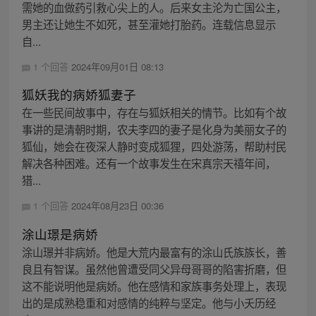
需她的血做药引救心尖上的人。后来女主沦为亡国公主，
男主还让她生不如死，甚至灌她打胎药。连载信息显示
自...
1 个回答
2024年09月01日 08:13
狐妖我的病娇狐妻子
在一些民间故事中，存在与狐妖相关的情节。比如有个故
事讲的是清朝时期，农夫李四的妻子是化身为美丽女子的
狐仙，她会在夜深人静时变成狐狸，四处游荡，帮助村民
解决各种困难。还有一个故事发生在宋真宗天禧年间，
猎...
1 个回答
2024年08月23日 00:36
涂山璟是病娇
涂山璟并非病娇。他是大荒内最富有的涂山氏族族长，善
良且有智谋。虽然他曾遭受同父异母哥哥的陷害折磨，但
这不能说明他是病娇。他在感情和家族事务处理上，表现
出的是成熟稳重和对感情的纯粹与坚定。他与小夭历经