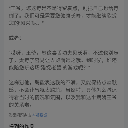
“王爷，您这毒是不是得留着点，别把自己也给毒
倒了。我们可是需要您健康长寿，才能继续欣赏
您的‘风采’呢。”
或者：
“哎呀，王爷，您这毒舌功夫见长啊，不过也别忘
了，太毒了容易让人避而远之哦。到时候，谁还
能陪您玩这场‘猫捉老鼠’的游戏呢？”
这样怼他，既能表达我的不满，又能保持点幽默
感，不会让气氛太尴尬。当然啦，具体怎么怼还
得看当时的情况和氛围，以及我和这个病娇王爷
的关系啦。
答案问题点击
举报反馈
提到的作品