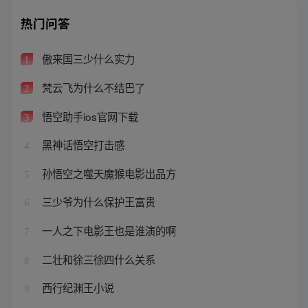
热门问答
傲来国三少什么实力
1
梵云飞为什么不结巴了
2
悟空助手ios官网下载
3
黑神话悟空打击感
4
孙悟空之噬天魔猴电影出品方
5
三少爷为什么保护王富贵
6
一人之下电影王也是谁演的啊
7
二壮和徐三徐四什么关系
8
西行纪渊王小说
9