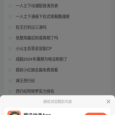
一人之下动漫配音演员表
21
一人之下漫画下拉式观看酷漫屋
22
狂王打的过三清吗
23
张楚岚最后知道真相了吗
24
小公主苏菲亚官配CP
25
成毅2024年暑期为啥没新剧了
26
狐妖小红娘总篇免费观看
27
渊王西行纪
28
西行纪阿修罗实力排名
29
异人之下第六集夏禾和谁在一起了
继续浏览精彩内容
30
腾讯动漫App