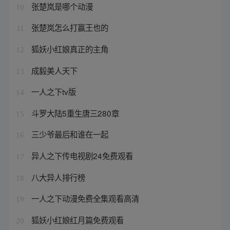
张楚岚是哪个动漫
10
张楚岚怎么打赢王也的
11
狐妖小红娘真正的主角
12
成毅美人天下
13
一人之下tv版
14
斗罗大陆5重生唐三280章
15
三少爷最后和谁在一起
16
异人之下传电视剧24免费观看
17
八大异人排行榜
18
一人之下动漫免费全集观看高清
19
狐妖小红娘红月篇免费观看
20