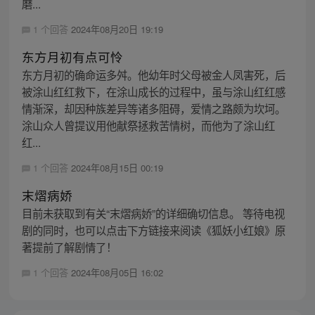
磨...
1 个回答
2024年08月20日 19:19
东方月初有点可怜
东方月初的确命运多舛。他幼年时父母被金人凤害死，后
被涂山红红救下，在涂山成长的过程中，虽与涂山红红感
情渐深，却因种族差异等诸多阻碍，爱情之路颇为坎坷。
涂山众人曾提议用他献祭拯救苦情树，而他为了涂山红
红...
1 个回答
2024年08月15日 00:19
末熠病娇
目前未获取到有关“末熠病娇”的详细确切信息。 等待电视
剧的同时，也可以点击下方链接来阅读《狐妖小红娘》原
著提前了解剧情了！
1 个回答
2024年08月05日 16:02