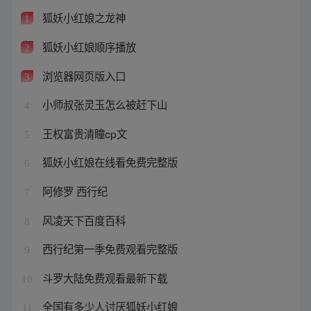
狐妖小红娘之龙神
1
狐妖小红娘顺序播放
2
浏览器网页版入口
3
小师叔张灵玉怎么被赶下山
4
王权富贵清瞳cp文
5
狐妖小红娘在线看免费完整版
6
阿修罗 西行纪
7
风凌天下百度百科
8
西行纪第一季免费观看完整版
9
斗罗大陆免费观看最新下载
10
全国有多少人讨厌狐妖小红娘
11