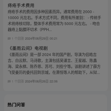
痔疮手术费用
痔疮手术的费用因多种因素而异。通常费用在 2000 -
10000 元左右。手术方式不同，费用有所差别： - 传统手
术将痔核切除，整体手术费用常为 5000 元左右。 - 吻合
器痔上黏膜环切术（PPH...
1 个回答
2024年08月29日 00:21
《墨雨云间》电视剧
《墨雨云间》是一部 2024 年的国产剧，导演为侣皓吉
吉、白云默、马诗歌，主演包括吴谨言、王星越、陈鑫
海、梁永棋、陈乔恩、苏可、刘些宁等。该剧讲述了薛方
飞受姜历的委托回到京城，在萧恒等人的帮助下，从狱...
1 个回答
2024年08月26日 22:06
热门问答