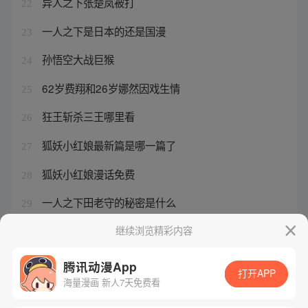
异人之下张楚岚被打
22
一人之下是日本的还是国漫
23
孙悟空大战巨猴
24
62岁费翔和26岁娜然因戏生情
25
狂王斩杀三王哪里看
26
狐妖小红娘最新篇是哪一篇了
27
狐妖小红娘漫话免费
28
一人之下田老守的秘密是什么
29
航海王梦想指针下架了吗知乎
继续浏览精彩内容
30
腾讯动漫App
打开APP
海量漫画 新人7天免费看
腾讯漫画
起点读书
QQ阅读