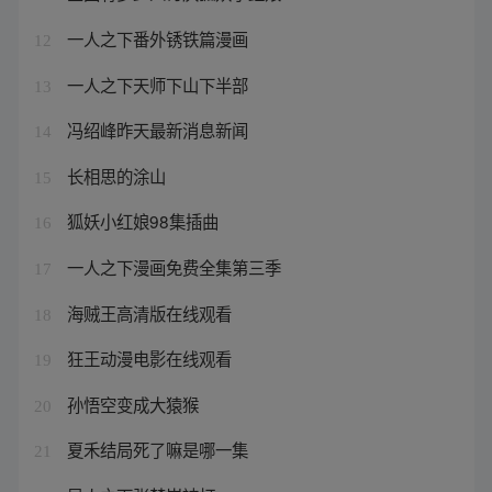
一人之下番外锈铁篇漫画
12
一人之下天师下山下半部
13
冯绍峰昨天最新消息新闻
14
长相思的涂山
15
狐妖小红娘98集插曲
16
一人之下漫画免费全集第三季
17
海贼王高清版在线观看
18
狂王动漫电影在线观看
19
孙悟空变成大猿猴
20
夏禾结局死了嘛是哪一集
21