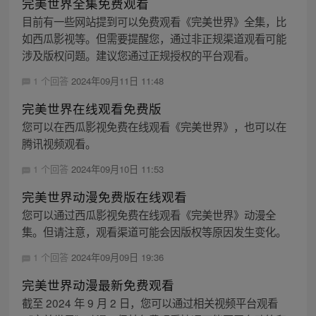
完美世界全集免费观看
目前有一些网站提到可以免费观看《完美世界》全集，比
如西瓜影视等。但需要提醒您，通过非正规渠道观看可能
涉及版权问题。建议您通过正规授权的平台观看。
1 个回答
2024年09月11日 11:48
完美世界在线观看免费版
您可以在西瓜影视免费在线观看《完美世界》，也可以在
腾讯视频观看。
1 个回答
2024年09月10日 11:53
完美世界动漫免费版在线观看
您可以通过西瓜影视免费在线观看《完美世界》动漫全
集。但请注意，观看渠道可能会因版权等原因发生变化。
1 个回答
2024年09月09日 19:36
完美世界动漫最新免费观看
截至 2024 年 9 月 2 日，您可以通过相关视频平台观看