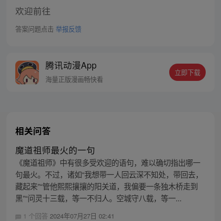
欢迎前往
答案问题点击
举报反馈
腾讯动漫App
立即下载
海量正版漫画畅快看
相关问答
魔道祖师最火的一句
《魔道祖师》中有很多受欢迎的语句，难以确切指出哪一
句最火。不过，诸如“我想带一人回云深不知处，带回去，
藏起来”“管他熙熙攘攘的阳关道，我偏要一条独木桥走到
黑”“问灵十三载，等一不归人。空城守八载，等一...
1 个回答
2024年07月27日 02:41