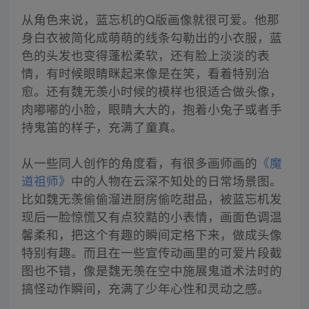
从角色来说，蓝忘机的Q版画像就很可爱。他那
身白衣被简化成萌萌的线条勾勒出的小衣服，蓝
色的头发也变得蓬松柔软，还有脸上淡淡的表
情，有时候眼睛眯起来像是在笑，看着特别治
愈。还有魏无羡小时候的模样也很适合做头像，
肉嘟嘟的小脸，眼睛大大的，抱着小兔子或者手
持鬼笛的样子，充满了童真。
从一些同人创作的角度看，有很多画师画的
《魔
道祖师》
中的人物在云深不知处的日常场景图。
比如魏无羡偷偷溜进厨房偷吃甜品，被蓝忘机发
现后一脸惊慌又有点狡黠的小表情，画面色调温
馨柔和，把这个有趣的瞬间定格下来，做成头像
特别有趣。而且在一些宣传动画里的可爱片段截
图也不错，像是魏无羡在空中施展鬼道术法时的
搞怪动作瞬间，充满了少年心性和灵动之感。