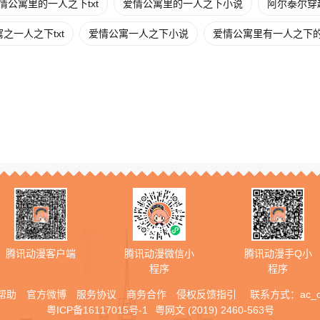
情公寓里的一人之下txt
爱情公寓里的一人之下小说
阿尔泰尔穿
之一人之下txt
爱情公寓一人之下小说
爱情公寓里有一人之下
腾讯动漫客户端
腾讯动漫微信小
腾讯动漫手Q小
程序
程序
帮助
官方微博
服务协议
商务合作
侵权反馈指引
联系方式：
ac_
粤ICP备16117015号-1
粤网文 (2019) 2460-563号