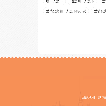
唉一人之下
暗法则一人之下
爱
爱情公寓和一人之下的小说
爱情公寓
网站地图
站内