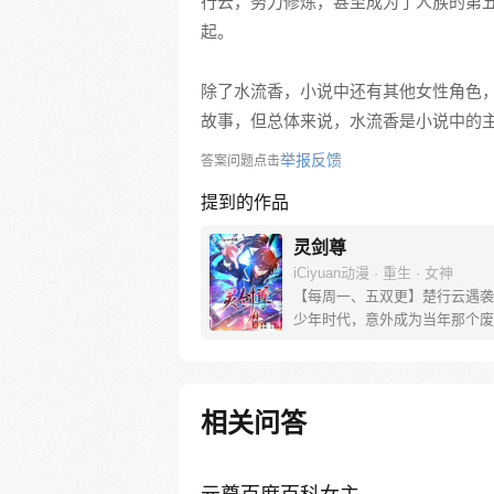
行云，努力修炼，甚至成为了人族的第
起。
除了水流香，小说中还有其他女性角色
故事，但总体来说，水流香是小说中的
举报反馈
答案问题点击
提到的作品
灵剑尊
iCiyuan动漫 · 重生 · 女神
【每周一、五双更】楚行云遇袭
少年时代，意外成为当年那个废
主。前一世，他遭恶人陷害，今
不会放过！ 前世的遗憾，今生
弥补。待到灵剑长啸之时，天地
我为至尊！ 且看废物少主如何
相关问答
陆、遭奇遇，成为叱咤风云的至
帝。（漫画粉丝群：53422249