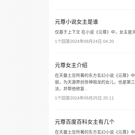
元尊小说女主是谁
仅基于上下文 在小说《元尊》中，女主是
1个回答
2024年09月24日 04:20
元尊女主介绍
在天蚕土豆所著的东方玄幻小说《元尊》中
丽，为天源界创世神祖龙的女儿，也是第三
法，并帮他修复...
1个回答
2024年09月25日 20:11
元尊百度百科女主有几个
在天蚕土豆所著的东方玄幻小说《元尊》中