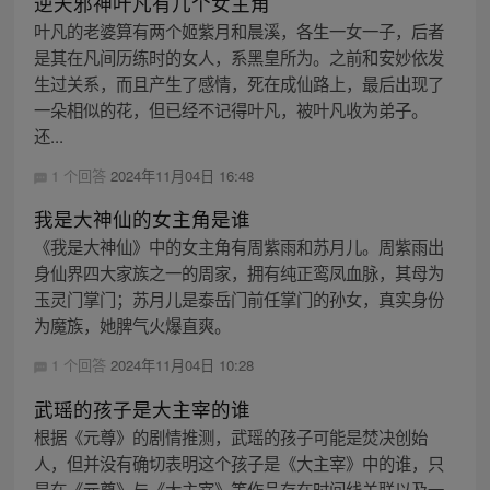
逆天邪神叶凡有几个女主角
叶凡的老婆算有两个姬紫月和晨溪，各生一女一子，后者
是其在凡间历练时的女人，系黑皇所为。之前和安妙依发
生过关系，而且产生了感情，死在成仙路上，最后出现了
一朵相似的花，但已经不记得叶凡，被叶凡收为弟子。
还...
1 个回答
2024年11月04日 16:48
我是大神仙的女主角是谁
《我是大神仙》中的女主角有周紫雨和苏月儿。周紫雨出
身仙界四大家族之一的周家，拥有纯正鸾凤血脉，其母为
玉灵门掌门；苏月儿是泰岳门前任掌门的孙女，真实身份
为魔族，她脾气火爆直爽。
1 个回答
2024年11月04日 10:28
武瑶的孩子是大主宰的谁
根据《元尊》的剧情推测，武瑶的孩子可能是焚决创始
人，但并没有确切表明这个孩子是《大主宰》中的谁，只
是在《元尊》与《大主宰》等作品存在时间线关联以及一