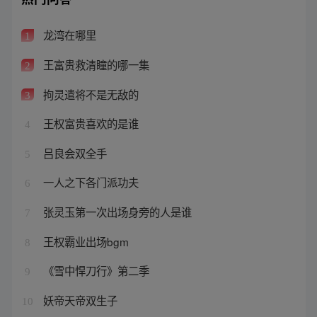
龙湾在哪里
1
王富贵救清瞳的哪一集
2
拘灵遣将不是无敌的
3
王权富贵喜欢的是谁
4
吕良会双全手
5
一人之下各门派功夫
6
张灵玉第一次出场身旁的人是谁
7
王权霸业出场bgm
8
《雪中悍刀行》第二季
9
妖帝天帝双生子
10