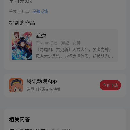
皇甫无双。
答案问题点击
举报反馈
提到的作品
武逆
iCiyuan动漫 · 穿越 · 女神
【每周四、六更新】天武大陆，强者为尊。
风家大少风浩，身怀绝世体质，却被认为是
修炼废柴，受尽屈辱！ 机缘之下，身体异
变，让他逆转人生！他以异晶锻体，成就无
上肉身。 待得掌控虚武之时，碎灭乾坤，怒
腾讯动漫App
斩八方！
立即下载
海量正版漫画畅快看
相关问答