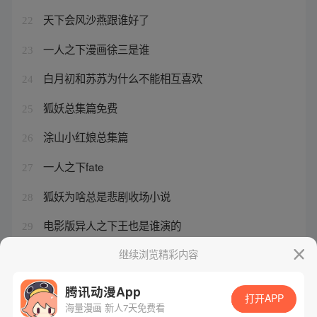
天下会风沙燕跟谁好了
22
一人之下漫画徐三是谁
23
白月初和苏苏为什么不能相互喜欢
24
狐妖总集篇免费
25
涂山小红娘总集篇
26
一人之下fate
27
狐妖为啥总是悲剧收场小说
28
电影版异人之下王也是谁演的
29
东方秦兰死没死
继续浏览精彩内容
30
腾讯动漫App
打开APP
海量漫画 新人7天免费看