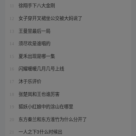
徐翔手下八大金刚
11
女子穿开叉裙坐公交被大妈说了
12
王曼昱最后一局
13
须尽欢是谁唱的
14
夏禾出现是哪一集
15
闪耀暖暖几月几号上线
16
沐于乐评价
17
张楚岚和王也谁厉害
18
狐妖小红娘中的涂山在哪里
19
东方秦兰和东方淮竹为什么分开了
20
一人之下3什么时候出
21