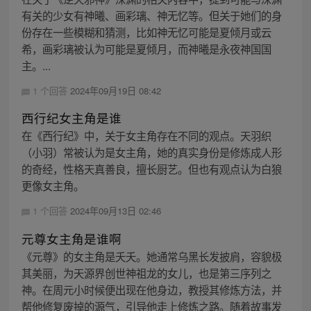
有关的少女有神曦、画彩璃、神无忆等。但关于她们的身
份存在一些模糊和猜测，比如神无忆可能是夏倾月或云
希，画彩璃被认为可能是夏倾月，而神曦是永夜神国国
主。...
1 个回答
2024年09月19日 08:42
西行纪女主角是谁
在《西行纪》中，关于女主角存在不同的观点。天羽织
（小羽）常被认为是女主角，她的真实身份是修炼成人形
的奇经，性格天真善良，擅长厨艺。但也有观点认为白狼
更像女主角。
1 个回答
2024年09月13日 02:46
元尊女主角是谁啊
《元尊》的女主角是夭夭。她通常乌黑长发披肩，容貌极
其美丽，为天源界创世神祖龙的女儿，也是第三序列之
神。在周元小时候便出现在他身边，教授其修炼方法，并
帮他修复废掉的源气，引导他走上修炼之路。随着故事发