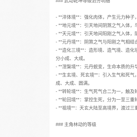
### 武动乾坤等级划分明细
- **淬体境**：强化肉体，产生元力种
- **地元境**：引天地间阴煞之气入
- **天元境**：引天地间阳刚之气入
- **元丹境**：阴煞之气与阳刚之气
- **造化三境**：造形境、造气境、
分小成、大成。
- **涅槃境**：元丹蜕变，生命本质的
- **生玄境、死玄境**：引入生气和
成、大成、圆满。
- **转轮境**：生气死气合二为一，触及
- **轮回境**：掌控生死，分为一至三
- **祖境**：天玄大陆至高境界，渡过
### 主角林动的等级