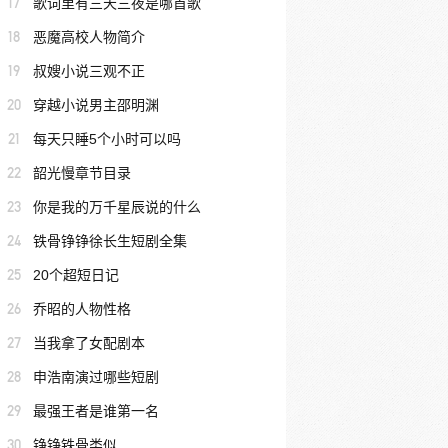
17
歌词里有三天三夜是哪首歌
18
恶魔高校人物简介
19
叔嫂小说三观不正
20
穿越小说男主邵明渊
21
每天只睡5个小时可以吗
22
韶光慢章节目录
23
你是我的万千星辰说的什么
24
铁骨铮铮徐长生短剧全集
25
20个超短日记
26
乔昭的人物性格
27
当我拿了女配剧本
28
申浩南演过哪些短剧
29
最强王者是谁第一名
30
铮铮铁骨类似