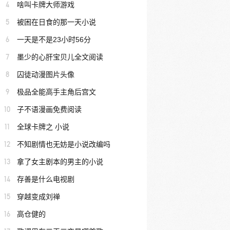
4
啥叫卡牌大师游戏
5
被困在日食的那一天小说
6
一天是不是23小时56分
7
墨少的心肝宝贝儿全文阅读
8
囚徒动漫图片头像
9
极品全能高手主角后宫文
10
子不语漫画免费阅读
11
全球卡牌之 小说
12
不知剧情也无妨是小说改编吗
13
拿了女主剧本的男主的小说
14
存善是什么电视剧
15
穿越变成刘禅
16
高仓健的