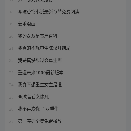
斗破苍穹小说最新章节免费阅读
18
姜禾漫画
19
我的女友是丧尸百科
20
我真的不想重生陈汉升结局
21
我是真没想过会重生啊
22
重返未来1999最新版本
23
我真不想重生女主是谁
24
全球高武之陈凡
25
我不喜欢你了 双重生
26
第一序列全集免费播放
27