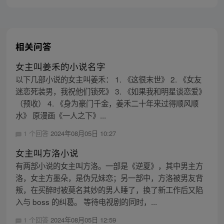
相关问答
女主叫姜禾的小说名字
以下几部小说的女主叫姜禾： 1. 《这很末世》 2. 《女友
迷恋死装男，我祝他们锁死》 3. 《如果我和明星谈恋爱》
（预收） 4. 《身为豪门千金，姜禾二十年来过得顺风顺
水》 原漫画《一人之下》...
1 个回答
2024年08月05日 10:27
女主叫方洛小说
有两部小说的女主叫方洛。一部是《逆夏》，其中男主方
洛，女主方墨朵，是伪兄妹恋；另一部中，方洛被男友背
叛，在买醉时被莫名其妙的男人睡了，换了新工作后又陷
入与 boss 的纠葛。 等待电视剧的同时，...
1 个回答
2024年08月05日 12:59