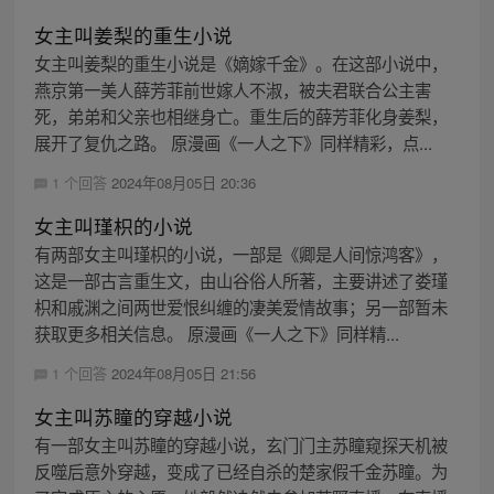
女主叫姜梨的重生小说
女主叫姜梨的重生小说是《嫡嫁千金》。在这部小说中，
燕京第一美人薛芳菲前世嫁人不淑，被夫君联合公主害
死，弟弟和父亲也相继身亡。重生后的薛芳菲化身姜梨，
展开了复仇之路。 原漫画《一人之下》同样精彩，点...
1 个回答
2024年08月05日 20:36
女主叫瑾枳的小说
有两部女主叫瑾枳的小说，一部是《卿是人间惊鸿客》，
这是一部古言重生文，由山谷俗人所著，主要讲述了娄瑾
枳和戚渊之间两世爱恨纠缠的凄美爱情故事；另一部暂未
获取更多相关信息。 原漫画《一人之下》同样精...
1 个回答
2024年08月05日 21:56
女主叫苏瞳的穿越小说
有一部女主叫苏瞳的穿越小说，玄门门主苏瞳窥探天机被
反噬后意外穿越，变成了已经自杀的楚家假千金苏瞳。为