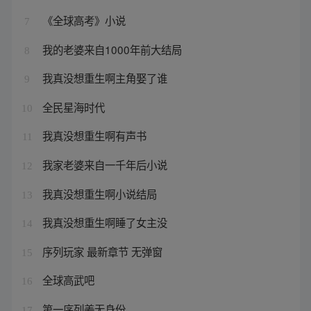
《全球高考》小说
7
我的老婆来自1000年前大结局
8
我真没想重生啊主角娶了谁
9
全民星海时代
10
我真没想重生啊有声书
11
我家老婆来自一千年后小说
12
我真没想重生啊小说结局
13
我真没想重生啊睡了女主没
14
序列玩家 最新章节 无弹窗
15
全球高武吧
16
第一序列姜无身份
17