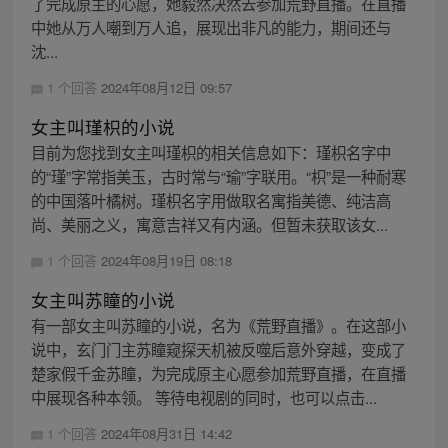
了完成原主的心愿，她毅然决然去参加荒野直播。在直播
中她从万人嘲到万人追，展现出非凡的能力，期间还与
沈...
1 个回答
2024年08月12日 09:57
女主叫瑾枳的小说
目前为您找到女主叫瑾枳的相关信息如下：瑾枳名字中
的“瑾”字常指美玉，古时常与“瑜”字联用。“枳”是一种耐寒
的中国落叶橘树。瑾枳名字用做取名寓指美德、纯洁高
尚、美丽之义，寓意吉祥又有内涵。但暂未获取该女...
1 个回答
2024年08月19日 08:18
女主叫苏瞳的小说
有一部女主叫苏瞳的小说，名为《荒野直播》。在这部小
说中，玄门门主苏瞳窥探天机被反噬后意外穿越，变成了
楚家假千金苏瞳，为完成原主心愿参加荒野直播，在直播
中展现各种本领。 等待电视剧的同时，也可以点击...
1 个回答
2024年08月31日 14:42