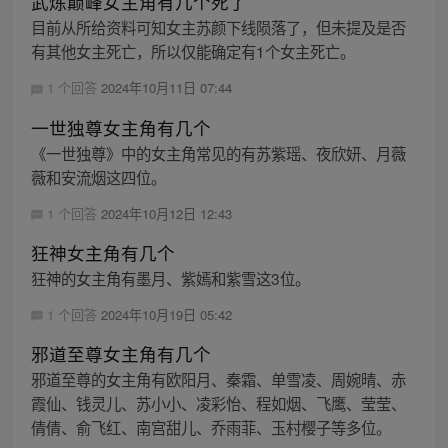
武炼巅峰女主角有几个死了
目前从所给资料可知女主苏颜下线陨落了，但未提及是否
有其他女主死亡，所以仅能确定有1个女主死亡。
1 个回答
2024年10月11日 07:44
一世独尊女主角有几个
《一世独尊》中的女主角常见的有苏紫瑶、夜欣妍、月薇
薇和安流烟这四位。
1 个回答
2024年10月12日 12:43
狂神女主角有几个
狂神的女主角有墨月、紫嫣和紫雪这3位。
1 个回答
2024年10月19日 05:42
邪道至尊女主角有几个
邪道至尊的女主角有欧阳月、秦霜、单雪凌、周婉晴、赤
霞仙、钱灵儿、苏小小、凌彩怡、程如烟、飞鹰、莹莹、
倩倩、俞飞红、南宫甜儿、乔雨菲、玉村樱子等多位。