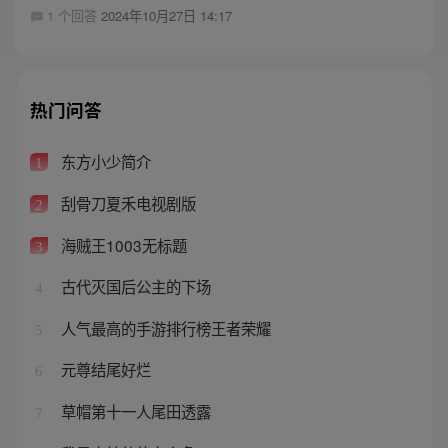
1 个回答
2024年10月27日 14:17
热门问答
东方小少简介
1
刮骨刀夏禾电视剧版
2
海贼王1003无标题
3
古代灭国后公主的下场
4
人气最高的手游排行榜王者荣耀
5
元尊结尾好烂
6
草帽第十一人尾田透露
7