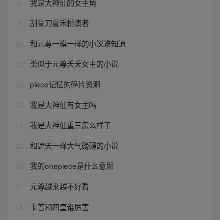
我是大神仙的女主角
8
刮骨刀夏禾扮演者
9
和元尊一模一样的小说谁知道
10
类似于元尊夭夭女主的小说
11
piece记忆的碎片资源
12
我是大神仙有女主吗
13
我是大神仙重三怎么样了
14
和遮天一样大气磅礴的小说
15
我的onepiece是什么意思
16
元尊越来越不好看
17
卡普和四皇谁厉害
18