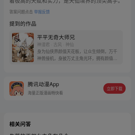
着极高的天赋和实力，是天仙境界的顶尖高手。
答案问题点击
举报反馈
提到的作品
平平无奇大师兄
神漫君 · 古风 · 神仙
身为仙侠界颜值天花板，让众生倾倒，万千
神兽接机，身披万丈主角光环，拥有颜值牛
逼症的我居然，不会修炼？！莫非，我是个
花瓶！这不可能！！我不承认！！！ 丘比特
曰：对不起，你对大师兄的颜值，一无所
腾讯动漫App
知！ 听我的，你们还小，一定要来这里见见
立即下载
世面！每天舔一遍，防止去早恋！
海量正版漫画畅快看
相关问答