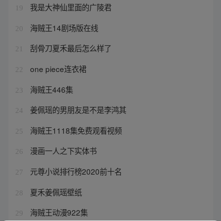
我是大神仙里面的广陵君
19
海贼王14剧场版在线
20
刮骨刀夏禾最后怎么样了
21
one piece连衣裙
22
海贼王446集
23
姜佩瑶的男朋友是不是李鸿其
24
海贼王1118集免费观看视频
25
漫画一人之下实体书
26
元尊小说排行榜2020前十名
27
夏禾姜佩瑶壁纸
28
海贼王动漫922集
29