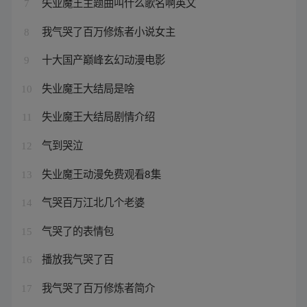
失业魔王主题曲叫什么歌名啊英文
7
我气哭了百万修炼者小说女主
8
十大国产巅峰玄幻动漫电影
9
失业魔王大结局是啥
10
失业魔王大结局剧情介绍
11
气到哭泣
12
失业魔王动漫免费观看8集
13
气哭百万江北几个老婆
14
气哭了的表情包
15
播放我气哭了百
16
我气哭了百万修炼者简介
17