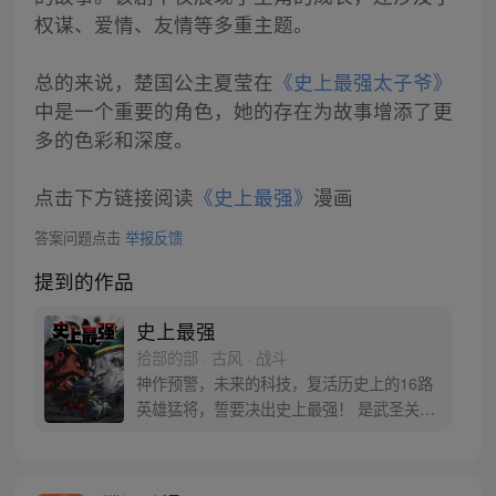
权谋、爱情、友情等多重主题。
总的来说，楚国公主夏莹在
《史上最强太子爷》
中是一个重要的角色，她的存在为故事增添了更
多的色彩和深度。
点击下方链接阅读
《史上最强》
漫画
答案问题点击
举报反馈
提到的作品
史上最强
拾部的部 · 古风 · 战斗
神作预警，未来的科技，复活历史上的16路
英雄猛将，誓要决出史上最强！ 是武圣关云
长、还是西楚霸王项羽，是一人之下的吕奉
先，还是满洲第一勇士鳌拜 两两对决，生死
格斗，最终获胜者，将会获得一个愿望！ 粉