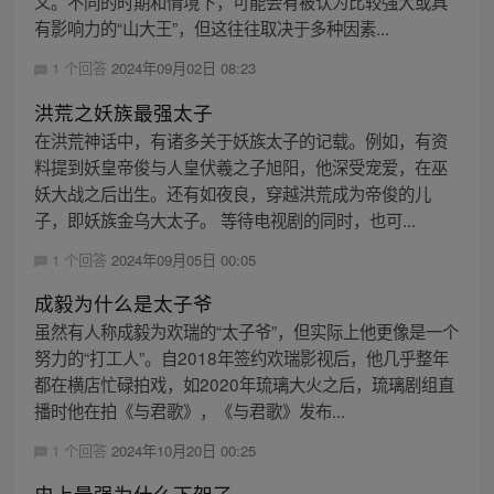
义。不同的时期和情境下，可能会有被认为比较强大或具
有影响力的“山大王”，但这往往取决于多种因素...
1 个回答
2024年09月02日 08:23
洪荒之妖族最强太子
在洪荒神话中，有诸多关于妖族太子的记载。例如，有资
料提到妖皇帝俊与人皇伏羲之子旭阳，他深受宠爱，在巫
妖大战之后出生。还有如夜良，穿越洪荒成为帝俊的儿
子，即妖族金乌大太子。 等待电视剧的同时，也可...
1 个回答
2024年09月05日 00:05
成毅为什么是太子爷
虽然有人称成毅为欢瑞的“太子爷”，但实际上他更像是一个
努力的“打工人”。自2018年签约欢瑞影视后，他几乎整年
都在横店忙碌拍戏，如2020年琉璃大火之后，琉璃剧组直
播时他在拍《与君歌》，《与君歌》发布...
1 个回答
2024年10月20日 00:25
史上最强为什么下架了