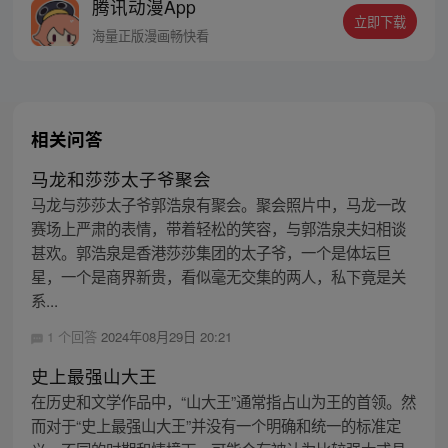
腾讯动漫App
丝群：481670726
立即下载
海量正版漫画畅快看
相关问答
马龙和莎莎太子爷聚会
马龙与莎莎太子爷郭浩泉有聚会。聚会照片中，马龙一改
赛场上严肃的表情，带着轻松的笑容，与郭浩泉夫妇相谈
甚欢。郭浩泉是香港莎莎集团的太子爷，一个是体坛巨
星，一个是商界新贵，看似毫无交集的两人，私下竟是关
系...
1 个回答
2024年08月29日 20:21
史上最强山大王
在历史和文学作品中，“山大王”通常指占山为王的首领。然
而对于“史上最强山大王”并没有一个明确和统一的标准定