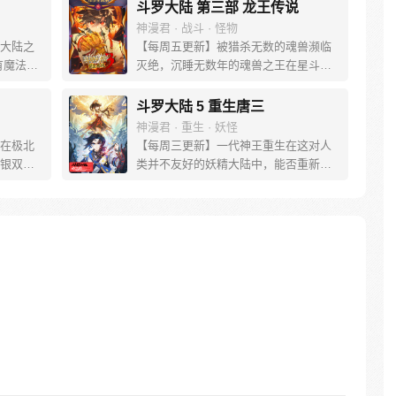
斗罗大陆 第三部 龙王传说
神漫君 · 战斗 · 怪物
大陆之
【每周五更新】被猎杀无数的魂兽濒临
有魔法，
灭绝，沉睡无数年的魂兽之王在星斗大
。 唐门
森林最后的净土苏醒，复仇之战暗云密
门式
布。当“废武魂”遇上执着而顽强的少年唐
斗罗大陆 5 重生唐三
一切的
舞麟，万众瞩目的武魂传奇将再次被书
神漫君 · 重生 · 妖怪
能否重振
写。我们不期待奇迹，但要给奇迹一个
在极北
【每周三更新】一代神王重生在这对人
尽绝世
机会。
银双色
类并不友好的妖精大陆中，能否重新追
居然有
回妻子。千奇百怪的妖神变又会带给他
究所进
怎样的重生之路？尽在一代神王至情追
来的是
妻之旅，斗罗大陆第五部，重生唐三!
的孩
解冻一
年则在