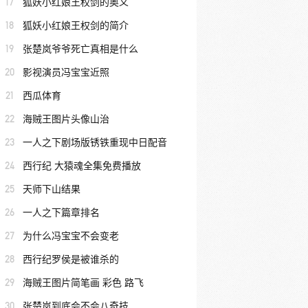
17
狐妖小红娘王权剑的奥义
18
狐妖小红娘王权剑的简介
19
张楚岚爷爷死亡真相是什么
20
影视演员冯宝宝近照
21
西瓜体育
22
海贼王图片头像山治
23
一人之下剧场版锈铁重现中日配音
24
西行纪 大猿魂全集免费播放
25
天师下山结果
26
一人之下篇章排名
27
为什么冯宝宝不会变老
28
西行纪罗侯是被谁杀的
29
海贼王图片简笔画 彩色 路飞
30
张楚岚到底会不会八奇技