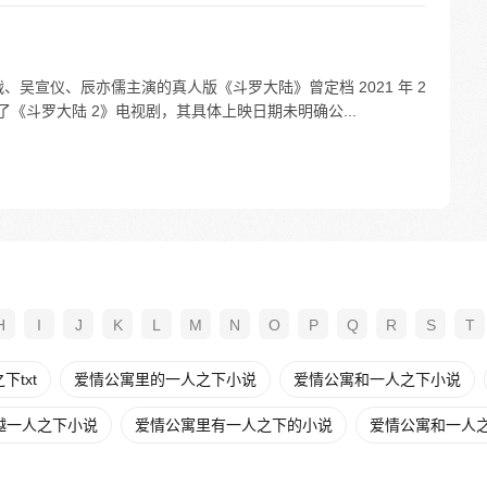
吴宣仪、辰亦儒主演的真人版《斗罗大陆》曾定档 2021 年 2
摄了《斗罗大陆 2》电视剧，其具体上映日期未明确公...
H
I
J
K
L
M
N
O
P
Q
R
S
T
txt
爱情公寓里的一人之下小说
爱情公寓和一人之下小说
越一人之下小说
爱情公寓里有一人之下的小说
爱情公寓和一人