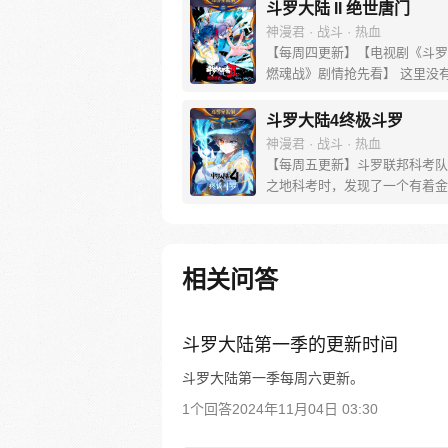
斗罗大陆 II 绝世唐门
神漫君 · 战斗 · 热血
【每周四更新】【电视剧《斗罗
燃魂战》剧情抢先看】 这里没
没有斗气，没有武术，却有武魂
创立万年之后的斗罗大陆上，唐
斗罗大陆4终极斗罗
微，一代天骄霍雨浩横空出世，
神漫君 · 战斗 · 热血
神奇都将一一展现。 唐门暗器
【每周五更新】斗罗联邦科考队
雄风，唐门能否重现辉煌，一切
之地科考时，发现了一个有着金
唐门！
花纹的蛋。他们探查后发现里面
生命迹象，于是赶忙将其带回研
行孵化。蛋孵化出来了，可孵出
一个婴儿，一个和人类一模一样
相关问答
子；与此同时，联邦研究所正在
名银色长发女子，而一名蓝发青
海滨被人发现
斗罗大陆第一季的更新时间
斗罗大陆第一季每周六更新。
1个回答
2024年11月04日 03:30