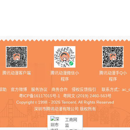
腾讯动漫客户端
腾讯动漫微信小
腾讯动漫手Q小
程序
程序
帮助
官方微博
服务协议
商务合作
侵权反馈指引
联系方式：
ac_
粤ICP备16117015号-1
粤网文 (2019) 2460-563号
Copyright
1998 - 2026 Tencent. All Rights Reserved
©
深圳市腾讯动漫有限公司 版权所有
工商网
监