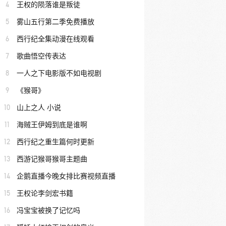
4
王权的陨落谁是叛徒
5
雾山五行第二季免费播放
6
西行纪全集动漫在线观看
7
歌曲悟空传表达
8
一人之下电影版不如电视剧
9
《猴哥》
10
山上之人 小说
11
海贼王伊姆到底是谁啊
12
西行纪之重生篇何时更新
13
西游记猴哥猴哥主题曲
14
企鹅直播今晚女排比赛视频直播
15
王权论李剑宏书籍
16
冯宝宝被换了记忆吗