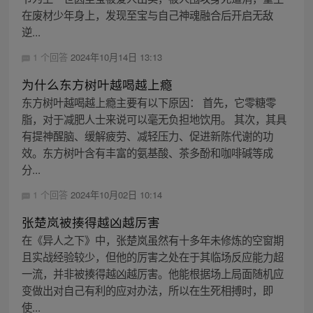
在废材少年身上，发现至宝与自己神魂融合后开启无敌
逆...
1 个回答
2024年10月14日 13:13
为什么东方树叶越喝越上瘾
东方树叶越喝越上瘾主要有以下原因： 首先，它零糖零
脂，对于减肥人士来说可以毫无负担地饮用。 其次，其具
有提神醒脑、缓解疲劳、减轻压力、促进新陈代谢的功
效。东方树叶含有丰富的氨基酸、茶多酚和咖啡碱等成
分...
1 个回答
2024年10月02日 10:14
张楚岚被揍得越凶越厉害
在《异人之下》中，张楚岚虽然有十多年未修炼的空窗期
且实战经验较少，但他的厉害之处在于其临场反应能力超
一流，并非被揍得越凶越厉害。他能根据场上局面随机应
变做出对自己有利的应对办法，所以在生死相搏时，即
使...