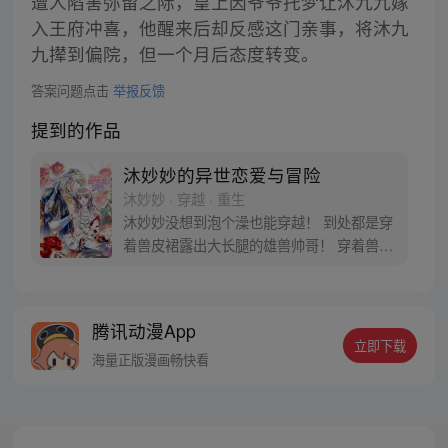
遭人陷害弥留之际，皇上因爷爷托梦让沐九九嫁
入王府冲喜，他醒来后却反感这门亲事，将沐九
九撵到偏院，但一个月后态度转变。
答案问题点击
举报反馈
提到的作品
沐妙妙的异世恋爱与冒险
沐妙妙 · 穿越 · 重生
沐妙妙没想到泡个澡也能穿越！ 到处都是穿
着兽皮裙露出大长腿的雄兽帅哥！ 穿着兽皮
裙露出大长腿的雄兽帅哥都还想娶她回家！
跨种族的恋爱是没有好结果的，还好脑袋里
有一个异世生存教科书的系统让她学习兽世
腾讯动漫App
知识！ 好好学习，天天向上！ 穿越兽世，甜
立即下载
宠来袭！【每周五六日更新】
海量正版漫画畅快看