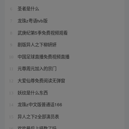
圣者是什么
6
龙珠z粤语tvb版
7
武庚纪第5季免费视频观看
8
剧版异人之下柳妍妍
9
中国足球直播免费视频直播
10
元尊周元加入的宗门
11
大爱仙尊免费阅读无弹窗
12
妖纹是什么东西
13
龙珠z中文版普通话166
14
异人之下2全部演员表
15
欢欢最后上择数了吗
16