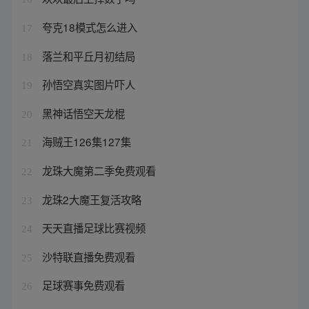
夸克18模式怎么进入
17
落兰和平丘月初结局
18
孙悟空真实图片吓人
19
黑神话悟空天龙棍
20
海贼王126集127集
21
龙珠大魔第二季免费观看
22
龙珠2大魔王复活攻略
23
天天直播足球比赛视频
24
沙特联直播免费观看
25
足球赛事免费观看
26