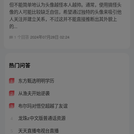
但不能简单地认为头像越怪本人越帅。通常，使用搞怪头
像的人可能比较缺乏自信，希望通过独特的头像来吸引他
人关注并建立关系，不过这并不能直接推断出其外貌上
的...
1 个回答
2024年07月28日 02:24
热门问答
东方甄选明明学历
1
从渔夫开始逆袭
2
布尔玛对悟空超越了友谊
3
龙珠z中文版普通话资源
4
天天直播电视台直播
5