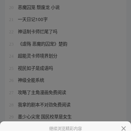
恶魔囚笼 颓废龙 小说
20
一天日记100字
21
神话制卡师烂尾了吗
22
《虐殇 恶魔的囚宠》楚韵
23
超能灵卡师境界划分
24
视民如子是成语吗
25
神级全能系统
26
攻略了主角漫画免费阅读
27
我拿的剧本不对劲免费阅读
28
墨少心尖宠 国民校草是女生
29
小说 极品全能高手
继续浏览精彩内容
30