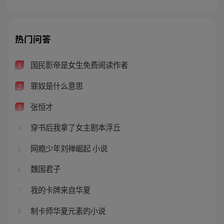
热门问答
国民影帝是女生免费阅读作者
1
罪奴是什么意思
2
张恒才
3
穿书后我拿了女主剧本浮丘
4
网瘾少年刘禅崛起 小说
5
魏国君子
6
我的卡牌来自华夏
7
制卡师华夏元素的小说
8