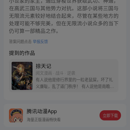
小世家的家主，通过穿梭世界获取武功、神通，
在高武三国与其他势力对抗。这部小说将三国与
无限流元素较好地结合起来，尽管在某些地方的
处理可能不够完美，但在无限流小说众多的当下
仍可算一部精品之作。
答案问题点击
举报反馈
提到的作品
掠天记
阅文漫画 · 战斗 · 逆袭
有人说他是修行界里的一粒老鼠屎，坏了礼
义廉耻，乱了道门秩序！ 有人说他是南瞻部
州最大的败类，勾结魔道，坑蒙拐骗，无恶
不作！ 对于所有污蔑，方行说：“没错，我
就是那粒传说中的老鼠屎，有问题吗？”
腾讯动漫App
立即下载
海量正版漫画畅快看