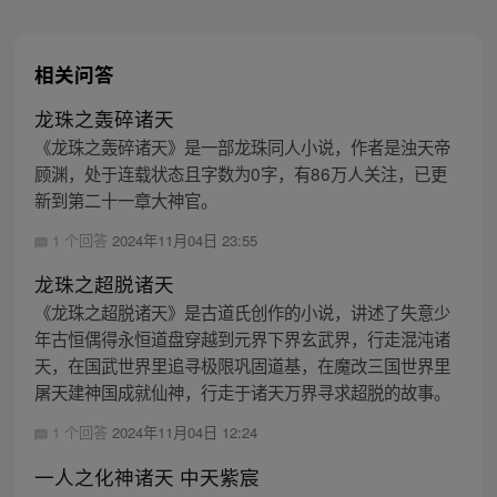
相关问答
龙珠之轰碎诸天
《龙珠之轰碎诸天》是一部龙珠同人小说，作者是浊天帝
顾渊，处于连载状态且字数为0字，有86万人关注，已更
新到第二十一章大神官。
1 个回答
2024年11月04日 23:55
龙珠之超脱诸天
《龙珠之超脱诸天》是古道氏创作的小说，讲述了失意少
年古恒偶得永恒道盘穿越到元界下界玄武界，行走混沌诸
天，在国武世界里追寻极限巩固道基，在魔改三国世界里
屠天建神国成就仙神，行走于诸天万界寻求超脱的故事。
1 个回答
2024年11月04日 12:24
一人之化神诸天 中天紫宸