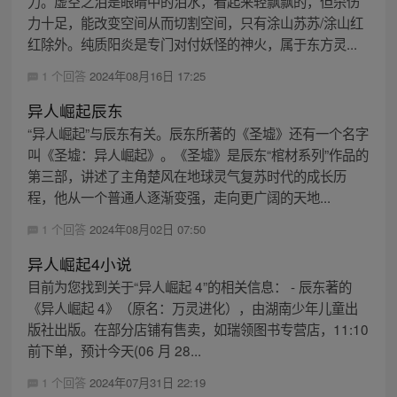
力。虚空之泪是眼睛中的泪水，看起来轻飘飘的，但杀伤
力十足，能改变空间从而切割空间，只有涂山苏苏/涂山红
红除外。纯质阳炎是专门对付妖怪的神火，属于东方灵...
1 个回答
2024年08月16日 17:25
异人崛起辰东
“异人崛起”与辰东有关。辰东所著的《圣墟》还有一个名字
叫《圣墟：异人崛起》。《圣墟》是辰东“棺材系列”作品的
第三部，讲述了主角楚风在地球灵气复苏时代的成长历
程，他从一个普通人逐渐变强，走向更广阔的天地...
1 个回答
2024年08月02日 07:50
异人崛起4小说
目前为您找到关于“异人崛起 4”的相关信息： - 辰东著的
《异人崛起 4》（原名：万灵进化），由湖南少年儿童出
版社出版。在部分店铺有售卖，如瑞领图书专营店，11:10
前下单，预计今天(06 月 28...
1 个回答
2024年07月31日 22:19