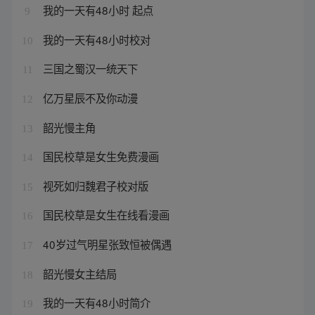
我的一天有48小时 起点
9
我的一天有48小时校对
10
三国之蜀汉一统天下
11
亿万星辰不及你动漫
12
韶光慢主角
13
国民校草是女生免费漫画
14
视死如归魏君子校对版
15
国民校草是女生在线看漫画
16
40岁过气明星张致恒被偶遇
17
韶光慢女主结局
18
我的一天有48小时简介
19