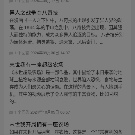
1 个回答
2024年09月17日 12:47
异人之战争夺八奇技
在漫画《一人之下》中，八奇技的出现引发了异人界的动
荡。在 1944 年的甲申之乱中，八奇技凭空出现，因其强
大而独特的能力，成为众多异人追逐的目标。 八奇技分别
为炁体源流、拘灵遣将、通天箓、风后奇门、...
1 个回答
2024年09月30日 14:37
末世我有一座超级农场
《末世超级农场》是一部作品，其中描绘了末日来袭时地
球上植物与水源全部枯竭衰败，世界陷入恐慌，食物与生
存成为人们最关心的话题。在这样的背景下，有人捡到手
机，其中的视频展示了令人震惊的丰富食物，比如甘甜
的...
1 个回答
2024年10月05日 06:57
末世我开局拥有一座农场
如果在末世开局拥有一座农场，这将是一个非常有利的条