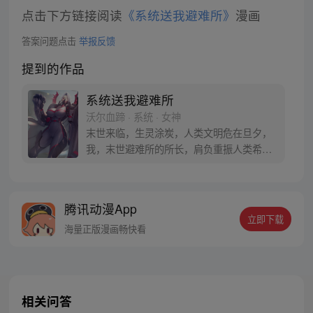
点击下方链接阅读
《系统送我避难所》
漫画
答案问题点击
举报反馈
提到的作品
系统送我避难所
沃尔血蹄 · 系统 · 女神
末世来临，生灵涂炭，人类文明危在旦夕，
我，末世避难所的所长，肩负重振人类希望
的重担！总裁、电工、程序员等职业人在末
世无用武之地？别怕来我的地下系统避难所
辅佐我吧， we need you！ 每周四更，周一
腾讯动漫App
周三周五周日更新。请大家多多支持血蹄。
立即下载
海量正版漫画畅快看
相关问答