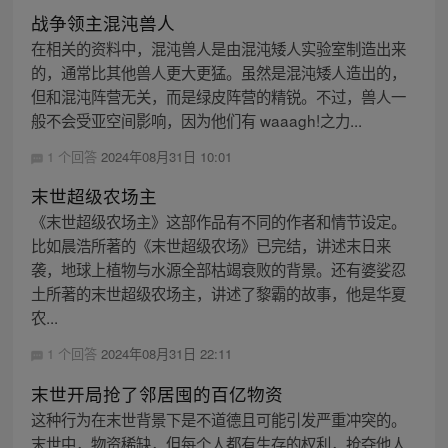
战争领主混沌兽人
在相关的资料中，混沌兽人是由混沌矮人实验室制造出来
的，通常比其他兽人更大更猛。虽然是混沌矮人造出的，
但和混沌阵营无关，而是绿皮阵营的精锐。不过，兽人一
般不会受亚空间影响，因为他们有 waaagh!之力...
1 个回答
2024年08月31日 10:01
末世超级农场主
《末世超级农场主》这部作品有不同的作者和情节设定。
比如晨浩所著的《末世超级农场》已完结，讲述末日来
袭，地球上植物与水源全部枯竭衰败的背景。还有婆娑忍
土所著的末世超级农场主，讲述了黎霸的故事，他是华夏
农...
1 个回答
2024年08月31日 22:11
末世开局抢了邻居囤的百亿物资
这种行为在末世背景下是不道德且可能引发严重冲突的。
末世中，物资稀缺，但每个人都有生存的权利，抢夺他人