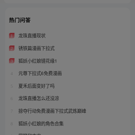
热门问答
龙珠直播现状
1
锈铁篇漫画下拉式
2
狐妖小红娘镜花缘1
3
元尊下拉式6免费漫画
4
夏禾后面变好了吗
5
龙珠直播怎么还没凉
6
掠夺行动免费漫画下拉式武炼巅峰
7
狐妖小红娘的角色合集
8