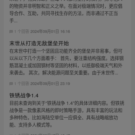
的物资并非明智和正义之举。在面对极端情况时，更应倡
导合作、互助，共同寻找生存的方法，而非通过不正当
手...
1 个回答
2024年09月01日 16:16
末世从打造无敌堡垒开始
在末世中打造一个坚固且功能齐全的堡垒并非易事，但可
以从以下几个方面着手： 首先，要注重结构强度。选择钢
筋混凝土或加固钢材等坚固的材料，以抵御极端天气和外
来袭击。 其次，解决能源问题至关重要。由于末世传...
1 个回答
2024年09月01日 23:19
铁锈战争1.4
目前未查询到关于“铁锈战争 1.4”的具体详细内容。但铁锈
战争是一款像素风格的即时策略手游，具有丰富的玩法和
多种特色，比如海陆空单位一应俱全、具有战略缩放功
能、支持多人模式等。