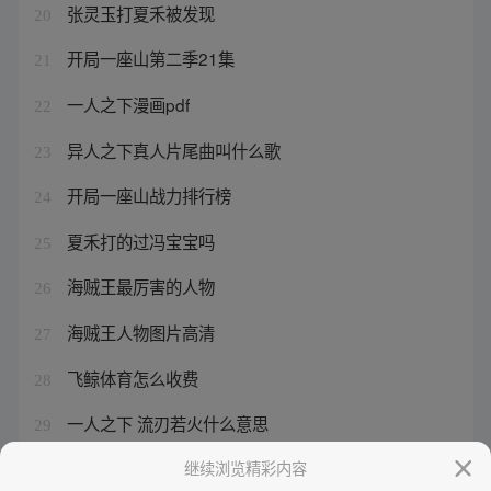
张灵玉打夏禾被发现
20
开局一座山第二季21集
21
一人之下漫画pdf
22
异人之下真人片尾曲叫什么歌
23
开局一座山战力排行榜
24
夏禾打的过冯宝宝吗
25
海贼王最厉害的人物
26
海贼王人物图片高清
27
飞鲸体育怎么收费
28
一人之下 流刃若火什么意思
29
龙珠超宇宙2所有变身获取方法
继续浏览精彩内容
30