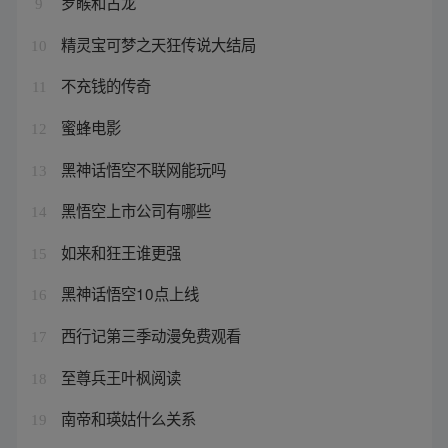
罗睺和古龙
9
精灵宝可梦之天狂传说大结局
10
不充钱的传奇
11
蜜蜂电影
12
黑神话悟空不联网能玩吗
13
黑悟空上市公司有哪些
14
如来和狂王谁更强
15
黑神话悟空10点上线
16
西行记第三季动漫免费观看
17
至尊兵王叶枫阅读
18
南帝和瑛姑什么关系
19