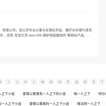
州）有限公司，该公司专业从事水处理化学品、循环水处理与清洗
有“苏宝贝茨 betz-500 锅炉阻垢缓蚀剂”等相关产品。...
H
I
J
K
L
M
N
O
P
Q
R
S
T
人之下小说
爱情公寓里有一人之下的小说
唉一人之下
阿尔
和一人之下小说
爱情公寓里的一人之下小说
暗法则一人之下