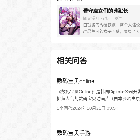
看守魔女们的典狱长
阅文漫画 · 战斗 · 妖怪
白银城的蔷薇铁狱，整个大陆公
严最坚固的女子监狱，聚集了大
危险最穷凶极恶的女性罪犯，而
艾登正是负责管理这座监狱的典
可原本的“艾登”是一位枪术、剑
魔法都样样精通的强者啊！我只
相关问答
穿越到他身上的普通人，上面说
战斗技能，我都不会啊……
数码宝贝online
《数码宝贝Online》是韩国Digital
据超人气的数码宝贝动画片（由本乡昭由原作
1个回答
2024年10月21日 09:54
数码宝贝手游