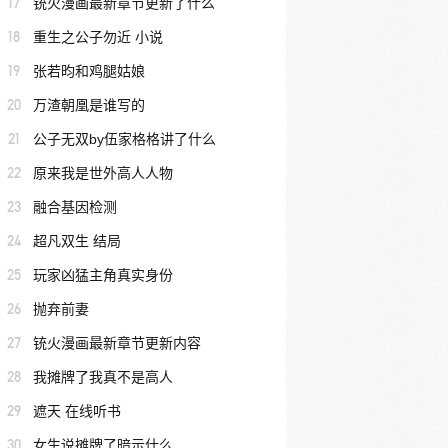
17
铳火漫画最新章节更新了什么
18
重生之公子勿近 小说
19
张若昀和鸡腿姑娘
20
万渣朝凰是谁写的
21
公子无双by伍家格格讲了什么
22
原来我是世外高人人物
23
融合基因检测
24
超凡双生 结局
25
玩家凶猛主角真实身份
26
抛弃前妻
27
铳火漫画最新章节更新内容
28
我摊牌了我真不是高人
29
遮天 在线听书
30
女生说摊牌了暗示什么