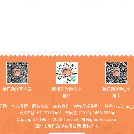
腾讯动漫客户端
腾讯动漫微信小
腾讯动漫手Q小
程序
程序
帮助
官方微博
服务协议
商务合作
侵权反馈指引
联系方式：
ac_
粤ICP备16117015号-1
粤网文 (2019) 2460-563号
Copyright
1998 - 2026 Tencent. All Rights Reserved
©
深圳市腾讯动漫有限公司 版权所有