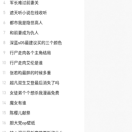
4
军长难过前妻关
5
遮天听小说在线收听
6
都市我是隐世高人
7
和前妻成为仇人
8
深蓝s05最建议买的三个颜色
9
行尸走肉各个主角结局
10
行尸走肉艾伦是谁
11
张若昀最胖的时候多重
12
超凡双生艾登最后消失了吗
13
女徒弟个个想杀我漫画免费
14
魔女有谁
15
陈樱儿献祭
16
胆大党op壁纸