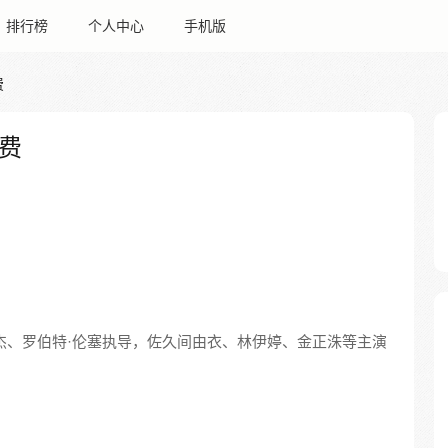
排行榜
个人中心
手机版
费
费
杰、罗伯特·伦塞执导，佐久间由衣、林伊婷、金正洙等主演