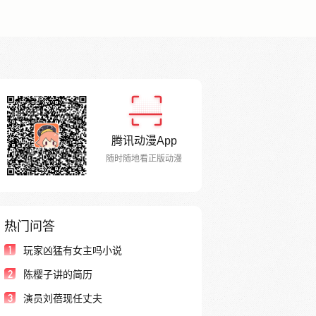
腾讯动漫App
随时随地看正版动漫
热门问答
1
玩家凶猛有女主吗小说
2
陈樱子讲的简历
3
演员刘蓓现任丈夫