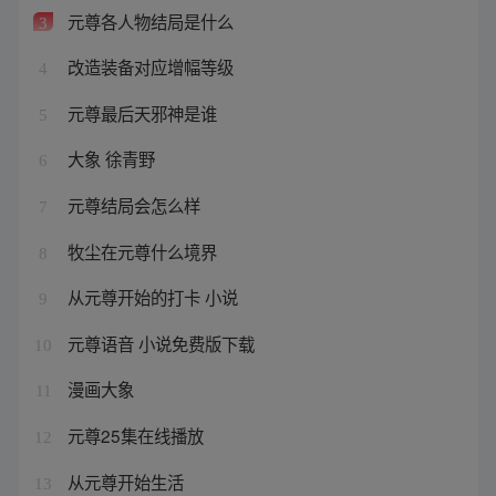
元尊各人物结局是什么
3
改造装备对应增幅等级
4
元尊最后天邪神是谁
5
大象 徐青野
6
元尊结局会怎么样
7
牧尘在元尊什么境界
8
从元尊开始的打卡 小说
9
元尊语音 小说免费版下载
10
漫画大象
11
元尊25集在线播放
12
从元尊开始生活
13