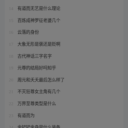
有道而无艺是什么理论
14
百炼成神罗征老婆几个
15
云落的身份
16
大象无形是褒还是贬啊
17
古代神话三字名字
18
元尊的结局好吗知乎
19
周元和夭夭最后怎么样了
20
不灭狂尊女主角有几个
21
万界至尊类型是什么
22
有道而为
23
金铲铲金身是什么装备
24