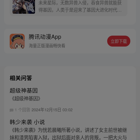
未来星际，无数异兽入侵，吞食异兽就能获
得基因，人类于是迎来了基因大进化时代。
刚进庇护所的新人韩森，表面上是遭人鄙视
的“屁股狂魔”，另一面却是人人敬仰的“B
神”！韩森：不好意思，只有我能获得超级神
腾讯动漫App
基因！
立即下载
海量正版漫画畅快看
相关问答
超级神基因
《超级神基因》
1 个回答
2024年12月15日 03:02
韩少来袭 小说
《韩少来袭》为恍若晨曦所著小说，讲述了女主前世被继
妹和渣男陷害入狱，出狱后面对亲人的背叛，一把大火与