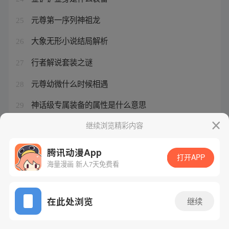
元尊第一序列神祖龙
25
大象无形小说结局解析
26
行者解说套装之谜
27
元尊幼微什么时候相遇
28
神话级专属装备的属性是什么意思
29
绝世武圣第三集
继续浏览精彩内容
30
腾讯动漫App
打开APP
海量漫画 新人7天免费看
腾讯漫画
起点读书
QQ阅读
网站备案/许可证号：粤B2-20090059-5
在此处浏览
继续
Copyright©1998 - 2026 Tencent. All Rights Reserved