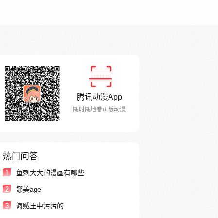
腾讯动漫App
随时随地看正版动漫
热门问答
1
鱼刺大大的漫画有哪些
2
娜美age
3
海贼王中污污的