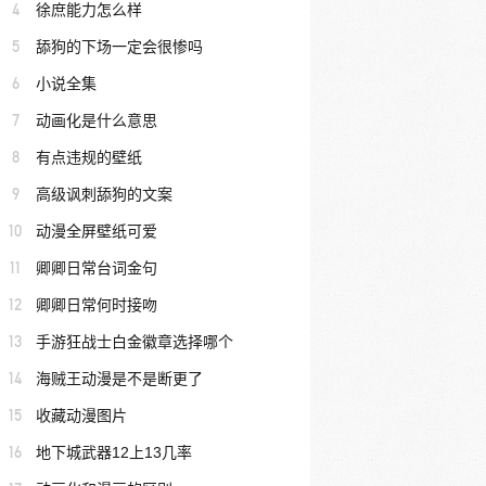
4
徐庶能力怎么样
5
舔狗的下场一定会很惨吗
6
小说全集
7
动画化是什么意思
8
有点违规的壁纸
9
高级讽刺舔狗的文案
10
动漫全屏壁纸可爱
11
卿卿日常台词金句
12
卿卿日常何时接吻
13
手游狂战士白金徽章选择哪个
14
海贼王动漫是不是断更了
15
收藏动漫图片
16
地下城武器12上13几率