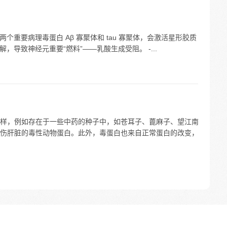
两个重要病理毒蛋白 Aβ 寡聚体和 tau 寡聚体，会激活星形胶质
解，导致神经元重要“燃料”——乳酸生成受阻。 -...
样，例如存在于一些中药的种子中，如苍耳子、蓖麻子、望江南
伤肝脏的毒性动物蛋白。此外，毒蛋白也来自正常蛋白的改变，