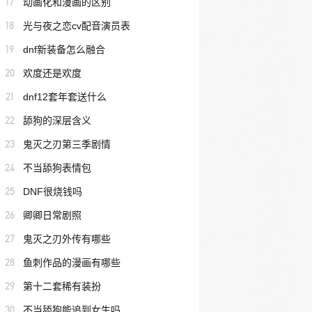
17
动画化和漫画的区别
18
光与夜之恋cv配音演员表
19
dnf新装备怎么融合
20
欢度还是欢度
21
dnf12套年套送什么
22
舔狗的深层含义
23
鬼灭之刃第三季剧情
24
不当舔狗表情包
25
DNF很烧钱吗
26
卿卿日常剧照
27
鬼灭之刃外传有哪些
28
鱼刺作品的漫画有哪些
29
第十二套稀有装扮
30
不当舔狗能追到女生吗