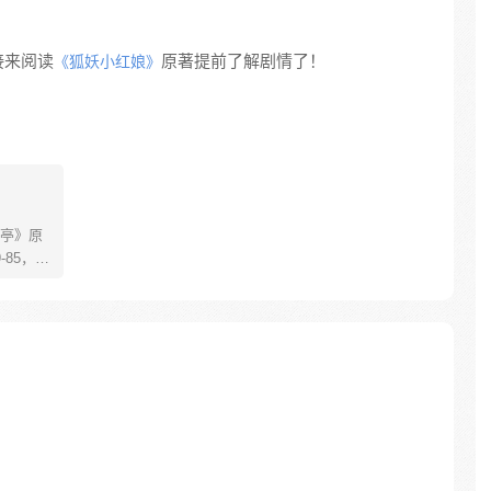
接来阅读
原著提前了解剧情了！
《狐妖小红娘》
亭》原
85，淮
糊萝莉小狐
生死
四更