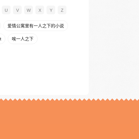
U
V
W
X
Y
Z
爱情公寓里有一人之下的小说
t
唉一人之下