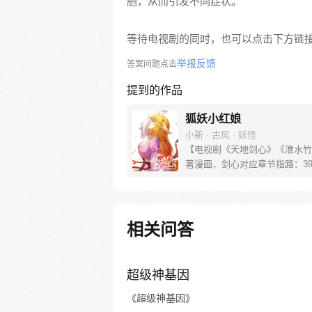
胞，从而引发不同症状。
等待电视剧的同时，也可以点击下方链
举报反馈
答案问题点击
提到的作品
狐妖小红娘
小新 · 古风 · 妖怪
【电视剧《天地剑心》《淮水竹
著漫画，剑心对应章节指路：39-
水对应章节指路272-301】 迷
妖，正太道士没节操。自古人妖
恋，千载孽缘一线牵。（每周周
新。）
相关问答
超级神基因
《超级神基因》