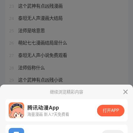
这个武神有点凶残漫画
23
泰坦无人声漫画大结局
24
法师是啥意思
25
萌妃七七漫画结局是什么
26
泰坦无人声小说免费观看
27
法师俗称什么
28
这个武神有点凶残小说
29
泰坦无人声电视剧在线观看免费
继续浏览精彩内容
30
腾讯动漫App
打开APP
海量漫画 新人7天免费看
腾讯漫画
起点读书
QQ阅读