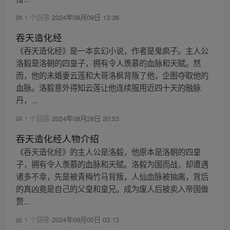
1 个回答
2024年08月09日 13:36
吞天造化经
《吞天造化经》是一本玄幻小说，作者是鬼疯子。主人公
洛毅是洛朝的四皇子，拥有令人羡慕的血脉和天赋。然
而，他的未婚妻云莲和大哥洛枫背叛了他，企图夺取他的
血脉。洛毅意外得知云莲让他连续服用近四十天的融脉
丹，...
1 个回答
2024年08月28日 20:53
吞天造化经人物介绍
《吞天造化经》的主人公是洛毅，他原本是洛朝的四皇
子，拥有令人羡慕的血脉和天赋。洛毅为国而战，却遭遇
诸多不幸，先是被青梅竹马背叛，人仙血脉被抽离，背后
的真凶竟是自己的父皇和皇兄。成为废人后被卖入帝国做
赘...
1 个回答
2024年09月05日 03:13