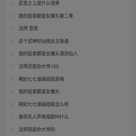
武圣之上是什么境界
12
我的徒弟都是女魔头第二季
13
法师 意思
14
这个武神好凶残女主是谁
15
我的徒弟都是女魔头酒剑仙人
16
法师还是你大爷123
17
萌妃七七漫画结局是啥
18
我的徒弟都是女魔头
19
萌妃七七漫画结局怎么样
20
泰坦无人声电视剧叫什么
21
法师就是你大爷的
22