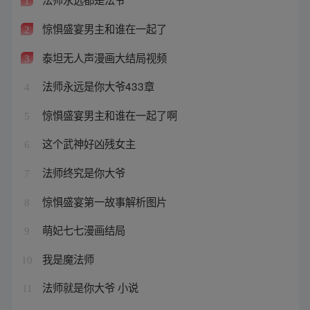
1
惊惧盛宴男主和谁在一起了
2
泰坦无人声漫画大结局视频
3
法师永远是你大爷433章
4
惊惧盛宴男主和谁在一起了啊
5
这个武神好凶残女主
6
法师终究是你大爷
7
惊惧盛宴第一故事解析图片
8
萌妃七七漫画结局
9
我是魔法师
10
法师就是你大爷 小说
11