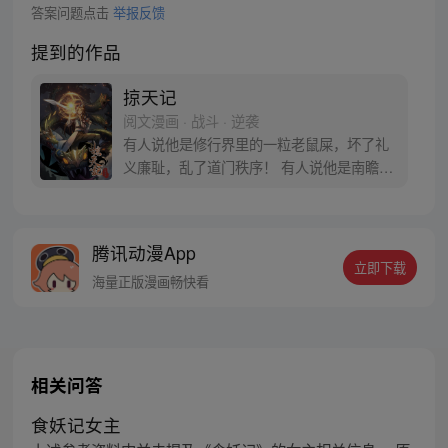
答案问题点击
举报反馈
提到的作品
掠天记
阅文漫画 · 战斗 · 逆袭
有人说他是修行界里的一粒老鼠屎，坏了礼
义廉耻，乱了道门秩序！ 有人说他是南瞻部
州最大的败类，勾结魔道，坑蒙拐骗，无恶
不作！ 对于所有污蔑，方行说：“没错，我
就是那粒传说中的老鼠屎，有问题吗？”
腾讯动漫App
立即下载
海量正版漫画畅快看
相关问答
食妖记女主