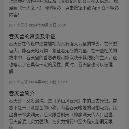
上述参考资料中并未提及《食妖记》的女主相关信息。 原
漫画《一人之下》同样精彩，点击按钮下载 App 立享精彩
内容！
1 个回答
2024年08月07日 05:01
吞天兽的寓意及象征
吞天兽在传说中通常被视为具有强大力量的神兽。它体型
巨大，能吞天地万物，象征着无尽的力量。在一些相关的
故事中，吞天兽的善恶表现可能取决于其跟随的主人，这
也暗示了它具有一定的灵性。同时，吞天兽也可以被理
解...
1 个回答
2024年08月08日 12:29
吞天兽简介
吞天兽，又名混沌，是《茅山风云录》中的上古异兽。常
态下是一只漆黑色的小狗，有着吞天嗜地的可怕吸力。其
出身于神魔洞天，后来跟着刑天（神魔洞天传人）出世。
吞天兽混沌实力强劲，在实力排行中至少是元胎期无限
接...