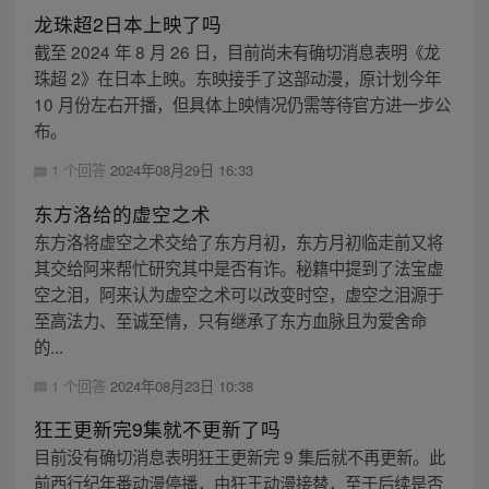
龙珠超2日本上映了吗
截至 2024 年 8 月 26 日，目前尚未有确切消息表明《龙
珠超 2》在日本上映。东映接手了这部动漫，原计划今年
10 月份左右开播，但具体上映情况仍需等待官方进一步公
布。
1 个回答
2024年08月29日 16:33
东方洛给的虚空之术
东方洛将虚空之术交给了东方月初，东方月初临走前又将
其交给阿来帮忙研究其中是否有诈。秘籍中提到了法宝虚
空之泪，阿来认为虚空之术可以改变时空，虚空之泪源于
至高法力、至诚至情，只有继承了东方血脉且为爱舍命
的...
1 个回答
2024年08月23日 10:38
狂王更新完9集就不更新了吗
目前没有确切消息表明狂王更新完 9 集后就不再更新。此
前西行纪年番动漫停播，由狂王动漫接替，至于后续是否