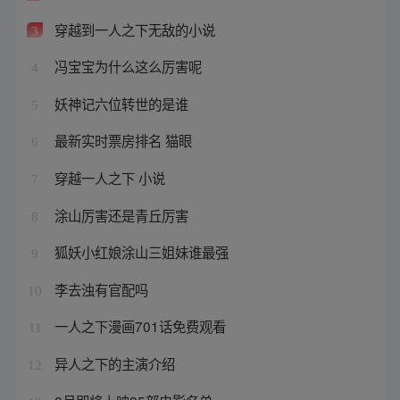
穿越到一人之下无敌的小说
3
冯宝宝为什么这么厉害呢
4
妖神记六位转世的是谁
5
最新实时票房排名 猫眼
6
穿越一人之下 小说
7
涂山厉害还是青丘厉害
8
狐妖小红娘涂山三姐妹谁最强
9
李去浊有官配吗
10
一人之下漫画701话免费观看
11
异人之下的主演介绍
12