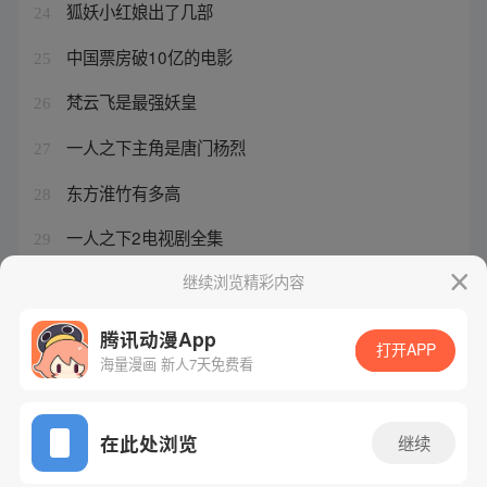
狐妖小红娘出了几部
24
中国票房破10亿的电影
25
梵云飞是最强妖皇
26
一人之下主角是唐门杨烈
27
东方淮竹有多高
28
一人之下2电视剧全集
29
狐妖小红娘秦兰是谁的女儿
继续浏览精彩内容
30
腾讯动漫App
打开APP
海量漫画 新人7天免费看
腾讯漫画
起点读书
QQ阅读
网站备案/许可证号：粤B2-20090059-5
在此处浏览
继续
Copyright©1998 - 2026 Tencent. All Rights Reserved