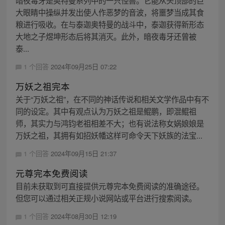
大眼睛中操纵并发出使人作恶梦的音波，将噩梦当成其食
粮进行吸收。在与泰迦奥特曼的战斗中，泰迦获得新形态
大地之子煜坤形态后将其消灭。此外，暗夜毒牙还曾被
泰...
1 个回答
2024年09月25日 07:22
万妖之祖完本
关于“万妖之祖”，在不同的神话传说和相关文学作品中有不
同的设定。其中有观点认为万妖之祖是鲲鹏，即混鲲祖
师，其实力与鸿钧老祖相差不大；也有说法称女娲娘娘是
万妖之祖，其拥有如招妖幡这样可命令天下妖族的法宝...
1 个回答
2024年09月15日 21:37
元尊完本免费阅读
目前未获取到可直接提供元尊完本免费阅读的准确途径。
但您可以通过相关正规小说网站或平台进行搜索阅读。
1 个回答
2024年08月30日 12:19