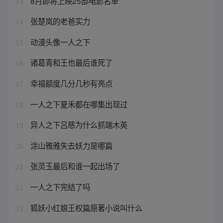
8月即将上映25部电影名单
13
张楚岚的老爸实力
14
动漫头像一人之下
15
诸葛青和王也最后谁死了
16
幸福额度几分几秒有亮点
17
一人之下夏禾都在哪集出现过
18
异人之下吕慈为什么抓端木英
19
涂山雅雅失去妖力是哪篇
20
张灵玉最后和谁一起出场了
21
一人之下完结了吗
22
狐妖小红娘王权篇原著小说叫什么
23