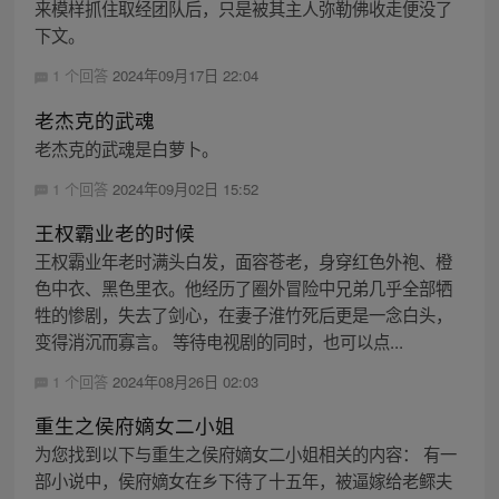
来模样抓住取经团队后，只是被其主人弥勒佛收走便没了
下文。
1 个回答
2024年09月17日 22:04
老杰克的武魂
老杰克的武魂是白萝卜。
1 个回答
2024年09月02日 15:52
王权霸业老的时候
王权霸业年老时满头白发，面容苍老，身穿红色外袍、橙
色中衣、黑色里衣。他经历了圈外冒险中兄弟几乎全部牺
牲的惨剧，失去了剑心，在妻子淮竹死后更是一念白头，
变得消沉而寡言。 等待电视剧的同时，也可以点...
1 个回答
2024年08月26日 02:03
重生之侯府嫡女二小姐
为您找到以下与重生之侯府嫡女二小姐相关的内容： 有一
部小说中，侯府嫡女在乡下待了十五年，被逼嫁给老鳏夫