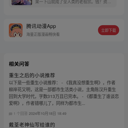
果一下山就成了全人类的老祖宗。钱？资产
世界第一。八大世家？只是她的奴仆。当所
有人嗷嗷叫着白初薇老祖宗时，海城段家四
爷拥她入怀。谁懂啊！这个自己看着长大的
腾讯动漫App
小屁孩，白初薇本来只是想吸取他的灵气，
立即下载
却没想到把自己搭了进去……
海量正版漫画畅快看
相关问答
重生之后的小说推荐
以下是一些重生小说推荐： - 《我真没想重生啊》，作者
柳岸花又明，这是一部都市生活类小说，主角陈汉升重生
回到大学时代，字数313万且已完本。 - 《都重生了谁谈恋
爱啊》，作者错哪儿了，同样为都市生...
1 个回答
2024年10月18日 18:49
戴荃老神仙写给谁的