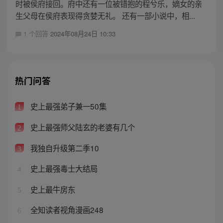
时被侯府接回。府中还有一位被错抱的程兮乐，嫡女的亲
生父母在侯府表现得贪婪无礼。 还有一部小说中，相...
1 个回答
2024年08月24日 10:33
热门问答
史上最强弟子兼一50集
1
史上最强师父陆玄的老婆有几个
2
我独自升级第二季10
3
史上最强毒士大结局
4
史上最牛房东
5
全知读者视角漫画248
6