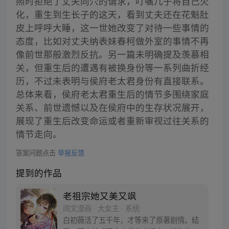
照时拒绝了丈夫同穴的请求，叮嘱儿子将自己火
化，重生到生长子的这天，看到丈夫还在花魁肚
皮上呼呼大睡，这一世她改变了对待一些事情的
态度，比如对丈夫纳表妹春柯做外室的事情不再
像前世那般激烈反抗。另一篇未明确提及羡慕相
关，但重生后的遭遇有被换身份等一系列曲折经
历，不过未表明与侯府老太君身份有直接联系。
总体来看，侯府老太君重生后的情节多围绕家庭
关系、前世遗憾以及在侯府中的生存状况展开，
展现了重生后改变命运或者重新审视过往关系的
情节走向。
答案问题点击
举报反馈
提到的作品
老祖宗她又美又飒
阅文漫画 · 大女主 · 系统
白初薇活了五千年，才等来了原著剧情。结