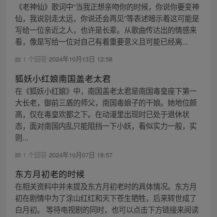
《老神仙》歌词中“当我正想亲吻你的时候，你说你要变神
仙，我说别走太远，你说还会再见”等表述暗示着这可能是
写给一位亲近之人，也许是长辈。从歌曲传达出的情感来
看，像是写给一位对自己有着重要意义且可能已经离...
1 个回答
2024年10月13日 12:58
狐妖小红娘南国盖老太君
在《狐妖小红娘》中，南国盖老太君是南国毒皇座下第一
大长老，御前三盾的师父，南国毒娘子的干娘。她地位颇
高，仅在毒皇欢都之下。在动漫里出现时已处于退休状
态，面对南国内乱只能阻挡一下小妖，看似实力一般，实
则...
1 个回答
2024年10月07日 18:57
东方月初老的时候
在相关资料中并未提及东方月初老时的具体情况。东方月
初在剧情中为了涂山红红和天下苍生牺牲，后来转世成了
白月初。 等待电视剧的同时，也可以点击下方链接来阅读