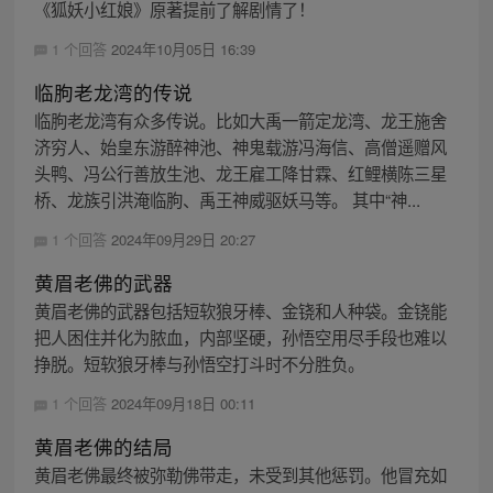
《狐妖小红娘》原著提前了解剧情了！
1 个回答
2024年10月05日 16:39
临朐老龙湾的传说
临朐老龙湾有众多传说。比如大禹一箭定龙湾、龙王施舍
济穷人、始皇东游醉神池、神鬼载游冯海信、高僧遥赠风
头鸭、冯公行善放生池、龙王雇工降甘霖、红鲤横陈三星
桥、龙族引洪淹临朐、禹王神威驱妖马等。 其中“神...
1 个回答
2024年09月29日 20:27
黄眉老佛的武器
黄眉老佛的武器包括短软狼牙棒、金铙和人种袋。金铙能
把人困住并化为脓血，内部坚硬，孙悟空用尽手段也难以
挣脱。短软狼牙棒与孙悟空打斗时不分胜负。
1 个回答
2024年09月18日 00:11
黄眉老佛的结局
黄眉老佛最终被弥勒佛带走，未受到其他惩罚。他冒充如