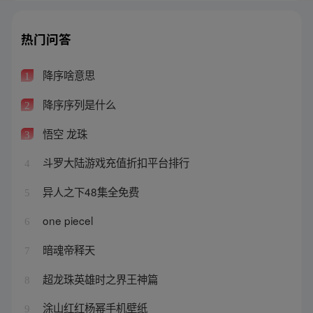
热门问答
降序啥意思
1
降序序列是什么
2
悟空 龙珠
3
斗罗大陆游戏充值折扣平台排行
4
异人之下48集全免费
5
one piecel
6
暗魂帝释天
7
超龙珠英雄时之界王神篇
8
涂山红红杨幂手机壁纸
9