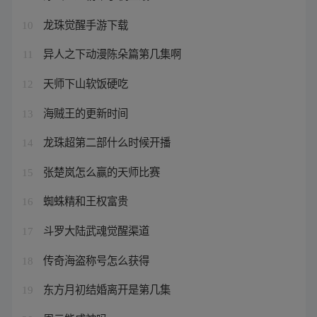
龙珠觉醒手游下载
10
异人之下动漫陈朵篇第几集啊
11
天师下山软饭硬吃
12
海贼王的更新时间
13
龙珠超第二部什么时候开播
14
张楚岚怎么赢的天师比赛
15
蜘蛛精和王权富贵
16
斗罗大陆武魂觉醒渠道
17
传奇海盗称号怎么获得
18
东方月初结婚离开是第几集
19