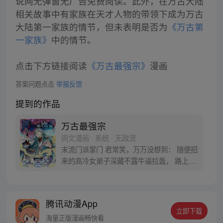
说网无弹窗无广告免费阅读。此外，在万古大陆
相关故事中有家族在天才人物的带领下成为万古
大陆第一家族的情节，但未表明是否为
《万古第
一家族》
中的情节。
点击下方链接阅读
《万古最强宗》
漫画
答案问题点击
举报反馈
提到的作品
万古最强宗
阅文漫画 · 系统 · 无敌流
末流门派掌门 君常笑，万万没想到： 随便招
来的高冷女弟子深藏不露牛逼拉轰， 路上闭
眼救救的男弟子竟是第一天才， 踢个球把重
生后的武帝踢到怀疑人生 看着废物的小弟是
个陨落的天才 这个宗门，全是妖孽啊…… 上
腾讯动漫App
苍要我末流门派逆天，挡不住啊
立即下载
海量正版漫画畅快看