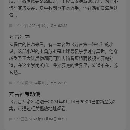
精，王权家族要杀清瞳时，王权富贵抱着她逃走，为此不
惜与家族决裂，身中数剑也不愿放手，他在遇到清瞳后认
清...
1 个回答
2024年10月13日 03:38
万古狂神
从提供的信息来看，有一本名为《万古第一狂神》的小
说。这部小说的主角苏玄是地球最强杀手魂穿异世，他穿
越到圣王大陆后惨遭同门陷害偷看师姐而被视为邪魔外
道，在这个崇尚英雄、唾弃邪魔的世界里，公道不在，苏
玄怒...
1 个回答
2024年10月15日 23:12
万古神帝动漫
《万古神帝》动漫于2024年9月14日20:00已更新至第2
集，可通过相关播放地址观看。
1 个回答
2024年11月04日 06:37