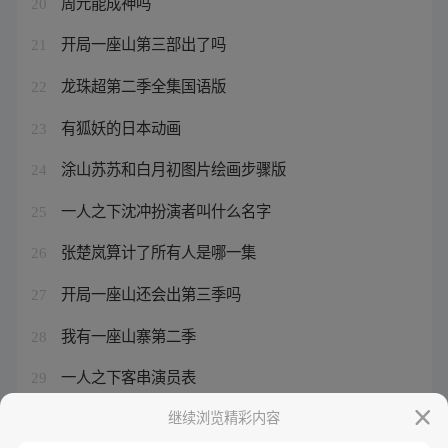
周元能成神吗
20
开局一座山第三部出了吗
21
龙珠超第二季全集国语版
22
有狐妖的日本动画
23
涂山苏苏和白月初图片绘画步骤版
24
一人之下沈冲扮演者叫什么名字
25
张楚岚算计了所有人是哪一集
26
开局一座山还会出第三季吗
27
我有一座山寨第二季
28
一人之下客串演员表
29
神武帝尊小说主角叶北辰是谁
继续浏览精彩内容
30