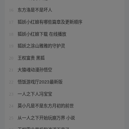
东方洛是不是坏人
16
狐妖小红娘有哪些篇章及更新顺序
17
狐妖小红娘下载 在线播放
18
狐妖之涂山雅雅的守护灵
19
王权富贵 黑狐
20
大猿魂动漫孙悟空
21
悟饭游戏厅2023最新版
22
一人之下人冯宝宝
23
莫小凡是不是东方月初的前世
24
从一人之下开始玩崩万界 小说
25