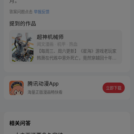
月。
答案问题点击
举报反馈
提到的作品
超神机械师
阅文漫画 · 机甲 · 热血
【每周三、周六更新】《星海》游戏老玩家
韩萧在代练中意外死亡，竟然穿越回十年前
的游戏世界，成为了拥有玩家面板的NPC。
游戏反派的基地中重生的韩萧为了逃出生
天，毅然决然的选择了“机械师”的职业，潜
腾讯动漫App
心修炼。熟知游戏多个版本迭代与规则的
立即下载
他，誓要在新的世界中，统领机械大军，从
海量正版漫画畅快看
零开始一步步崛起成为超级强者。
相关问答