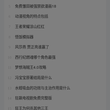
免费雏田被强禁欲漫画18
5
动漫视角的特点包括
6
王者荣耀涂山红红
7
悟饭模拟器
8
风莎燕 贾正亮谁赢了
9
西行纪燃魂哪个角色最强
10
梦想海贼王4.0攻略
11
冯宝宝原著结局是什么
12
水蛭吸血的功效与主治作用是什么
13
狂飙电视剧免费完整版
14
狂王为何杀其他三王
15