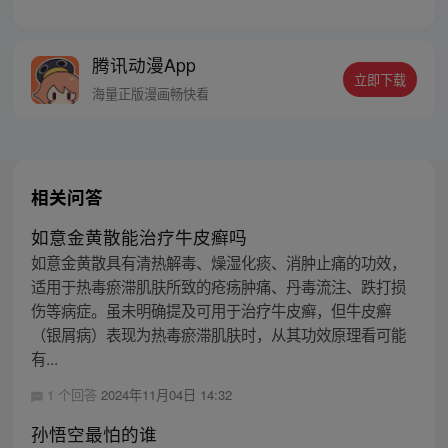
十年后，孟超重生，发现自己做贡献就能变
强大。于是重来一世的男主拳打怪兽，脚踩
恶魔，手撕古神，镇压异界，这一世，他发
腾讯动漫App
誓，一定要改写自己、改写父母，甚至是全
立即下载
人类的结局！
海量正版漫画畅快看
相关问答
如意金黄散能治疗牛皮癣吗
如意金黄散具有清热解毒、燥湿化痰、消肿止痛的功效，
适用于热毒瘀滞肌肤所致的疮疡肿痛、丹毒流注、跌打损
伤等病症。虽未明确提及可用于治疗牛皮癣，但牛皮癣
（银屑病）表现为热毒瘀滞肌肤时，从其功效原理看可能
有...
1 个回答
2024年11月04日 14:32
孙悟空最怕的谁