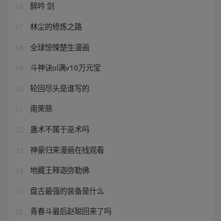
醉吟 剑
16
林尘的修炼之路
17
全球惊悚楚生漫画
18
斗神诀ol满v10万元宝
19
轮回尽头是谁写的
20
南荣慈
21
蛊术不属于巫术吗
22
神豪归来漫画在线观看
23
地藏王释迦弥勒佛
24
盘古最强的装备是什么
25
青春斗最后赵聪回来了吗
26