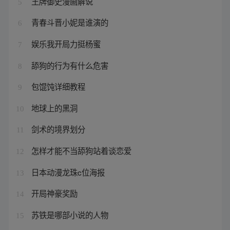
王牌御史漫画解说
5
青春斗晋小妮是谁演的
6
娱乐我开局力挺杨蜜
7
舔狗的行为有什么危害
8
包馄饨详细教程
9
地球上的黑洞
10
剑术的境界划分
11
怎样才能不当舔狗站着谈恋爱
12
日本动漫龙珠c位海报
13
开局神豪奖励
14
苏铁是哪部小说的人物
15