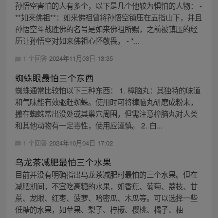
孙悟空害怕的人有多个，以下是几个他较为惧怕的人物： -
**如来佛祖**：如来佛祖曾将孙悟空镇压在五指山下，并且
孙悟空斗战胜佛的名号是如来佛祖所赐，之前被镇压的经
历让孙悟空对如来佛祖心怀敬畏。 - *...
1 个回答
2024年11月03日 13:35
蜘蛛眼最怕三个东西
蜘蛛通常比较怕以下三种东西： 1. 樟脑丸：其独特的味道
和气味能有效驱赶蜘蛛。使用时可将樟脑丸研磨成粉末，
撒在蜘蛛常出没处或其巢穴周围，但需注意樟脑丸对人类
和其他动物有一定毒性，使用应谨慎。 2. 白...
1 个回答
2024年10月04日 17:02
乌龙茶减肥最怕三个水果
目前并没有明确指出乌龙茶减肥时最怕的三个水果。但在
减肥期间，不宜吃高糖的水果，如香蕉、葡萄、荔枝、甘
蔗、龙眼、红枣、菠萝、哈密瓜、木瓜等。可以选择一些
低糖的水果，如苹果、梨子、柠檬、樱桃、橘子、柚