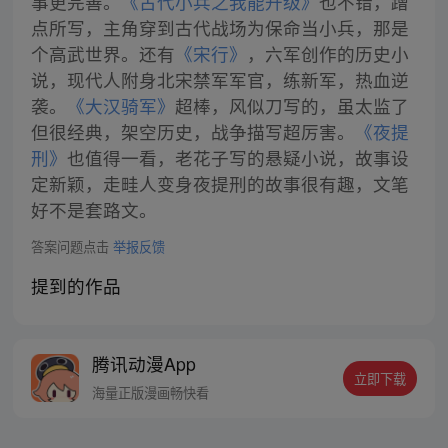
事更完善。
《古代小兵之我能升级》
也不错，蹭
点所写，主角穿到古代战场为保命当小兵，那是
个高武世界。还有
《宋行》
，六军创作的历史小
说，现代人附身北宋禁军军官，练新军，热血逆
袭。
《大汉骑军》
超棒，风似刀写的，虽太监了
但很经典，架空历史，战争描写超厉害。
《夜提
刑》
也值得一看，老花子写的悬疑小说，故事设
定新颖，走畦人变身夜提刑的故事很有趣，文笔
好不是套路文。
答案问题点击
举报反馈
提到的作品
腾讯动漫App
立即下载
海量正版漫画畅快看