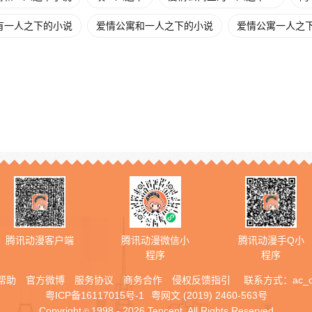
有一人之下的小说
爱情公寓和一人之下的小说
爱情公寓一人之
腾讯动漫客户端
腾讯动漫微信小
腾讯动漫手Q小
程序
程序
帮助
官方微博
服务协议
商务合作
侵权反馈指引
联系方式：
ac_
粤ICP备16117015号-1
粤网文 (2019) 2460-563号
Copyright
1998 - 2026 Tencent. All Rights Reserved
©