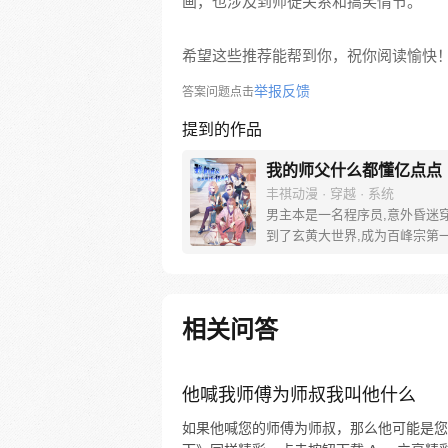
画，也涉及到师徒关系和搞笑情节。
希望这些推荐能帮到你，祝你阅读愉快
举报反馈
答案问题点击
提到的作品
我的师父什么都懂亿点点
丰祺动漫 · 穿越 · 系统
男主本是一名程序员,意外昏迷
到了玄黄大世界,成为百峰宗第
车尾峰主。生前研发的天元系统
来到这个世界,他成为天元系统管
以拥有系统载入用户的能力，从
提升自己管理员的等级和自身实
相关问答
和弟子们就这样走上了开挂人生
他喊我师傅为师叔我叫他什么
如果他喊您的师傅为师叔，那么他可能是您