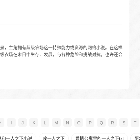
景，主角拥有超级农场这一特殊能力或资源的网络小说。在这样
级农场在末日中生存、发展，与各种危险和挑战对抗，也许还会
H
I
J
K
L
M
N
O
P
Q
R
S
T
寓和一人之下小说
唉一人之下
爱情公寓里的一人之下txt
阿