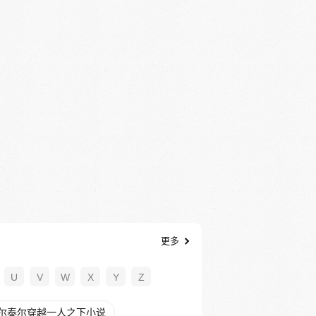
更多
U
V
W
X
Y
Z
尔泰尔穿越一人之下小说