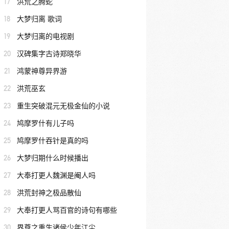
17
洪荒之腾蛇
18
大梦归离 歌词
19
大梦归离的电视剧
20
汉碑集字古诗郑晓华
21
鸿蒙神尊异界游
22
洪荒巫玄
23
重生突破混元无极金仙的小说
24
鸠摩罗什有儿子吗
25
鸠摩罗什吞针是真的吗
26
大梦归期什么时候播出
27
大奉打更人魏渊是阉人吗
28
洪荒封神之极品散仙
29
大奉打更人骂百官的诗句有哪些
30
界尊之重生诸侯少年江尘