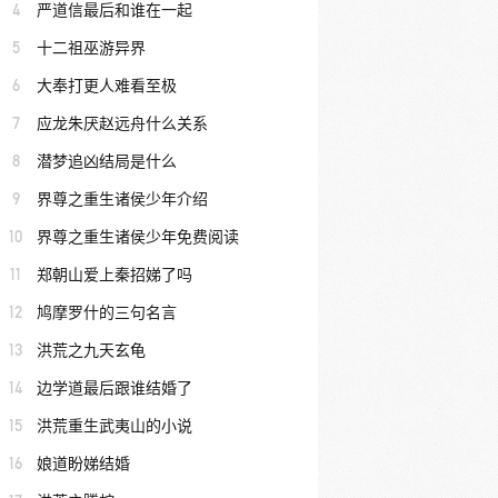
4
严道信最后和谁在一起
5
十二祖巫游异界
6
大奉打更人难看至极
7
应龙朱厌赵远舟什么关系
8
潜梦追凶结局是什么
9
界尊之重生诸侯少年介绍
10
界尊之重生诸侯少年免费阅读
11
郑朝山爱上秦招娣了吗
12
鸠摩罗什的三句名言
13
洪荒之九天玄龟
14
边学道最后跟谁结婚了
15
洪荒重生武夷山的小说
16
娘道盼娣结婚