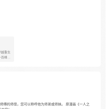
！
穿越重生
一百峰吊
也跟着
理员,可
中不断
力，他
……
师傅的师侄，您可以称呼他为师弟或师妹。 原漫画《一人之