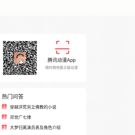
腾讯动漫App
随时随地看正版动漫
热门问答
1
穿越洪荒另立佛教的小说
2
邓世广七律
3
大梦归离演员表及角色介绍