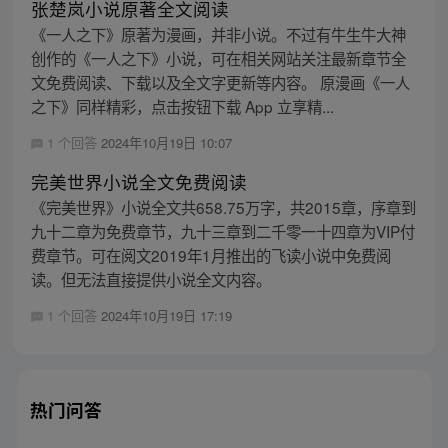
张楚岚小说原著全文阅读
《一人之下》原著为漫画，并非小说。不过有牛生牛大神
创作的《一人之下》小说，可在相关网站关注最新章节全
文免费阅读、下载以及全文字更新等内容。 原漫画《一人
之下》同样精彩，点击按钮下载 App 立享精...
1 个回答
2024年10月19日 10:07
完美世界小说全文免费阅读
《完美世界》小说全文共658.75万字，共2015章，序章到
九十二章为免费章节，九十三章到二千零一十四章为VIP付
费章节。可在阅文2019年1月推出的飞读小说中免费阅
读。但无法直接提供小说全文内容。
1 个回答
2024年10月19日 17:19
热门问答