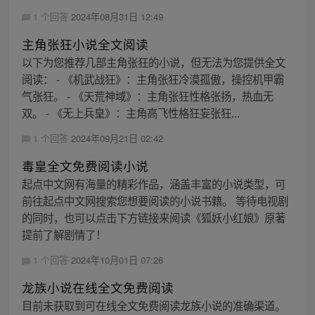
1 个回答
2024年08月31日 12:49
主角张狂小说全文阅读
以下为您推荐几部主角张狂的小说，但无法为您提供全文
阅读： - 《机武战狂》：主角张狂冷漠孤傲，操控机甲霸
气张狂。 - 《天荒神域》：主角张狂性格张扬，热血无
双。 - 《无上兵皇》：主角高飞性格狂妄张狂...
1 个回答
2024年09月21日 02:42
毒皇全文免费阅读小说
起点中文网有海量的精彩作品，涵盖丰富的小说类型，可
前往起点中文网搜索您想要阅读的小说书籍。 等待电视剧
的同时，也可以点击下方链接来阅读《狐妖小红娘》原著
提前了解剧情了！
1 个回答
2024年10月01日 07:26
龙族小说在线全文免费阅读
目前未获取到可在线全文免费阅读龙族小说的准确渠道。