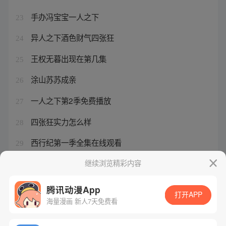
手办冯宝宝一人之下
23
异人之下酒色财气四张狂
24
王权无暮出现在第几集
25
涂山苏苏成亲
26
一人之下第2季免费播放
27
四张狂实力怎么样
28
西行纪第一季全集在线观看
29
狐妖小红娘全集免费观看中文版
继续浏览精彩内容
30
腾讯动漫App
打开APP
海量漫画 新人7天免费看
腾讯漫画
起点读书
QQ阅读