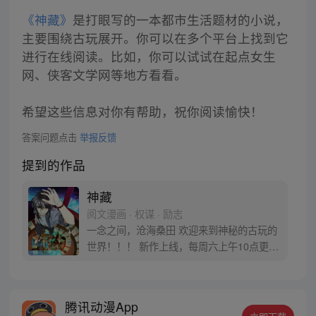
《神藏》
是打眼写的一本都市生活题材的小说，
主要围绕古玩展开。你可以在多个平台上找到它
进行在线阅读。比如，你可以试试在起点女生
网、侠客文学网等地方看看。
希望这些信息对你有帮助，祝你阅读愉快！
答案问题点击
举报反馈
提到的作品
神藏
阅文漫画 · 权谋 · 励志
一念之间，沧海桑田 欢迎来到神秘的古玩的
世界！！！ 新作上线，每周六上午10点更
新！！！
腾讯动漫App