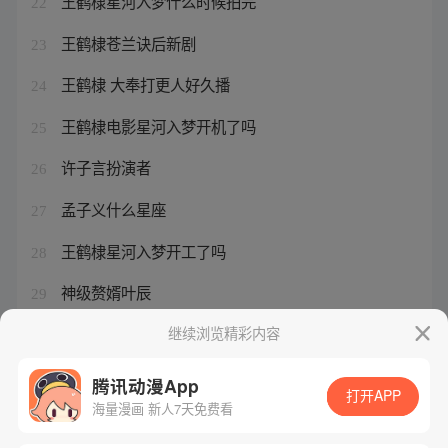
王鹤棣星河入梦什么时候拍完
22
王鹤棣苍兰诀后新剧
23
王鹤棣 大奉打更人好久播
24
王鹤棣电影星河入梦开机了吗
25
许子言扮演者
26
孟子义什么星座
27
王鹤棣星河入梦开工了吗
28
神级赘婿叶辰
29
许子言的真命叫什么名字
继续浏览精彩内容
30
腾讯动漫App
打开APP
海量漫画 新人7天免费看
腾讯漫画
起点读书
QQ阅读