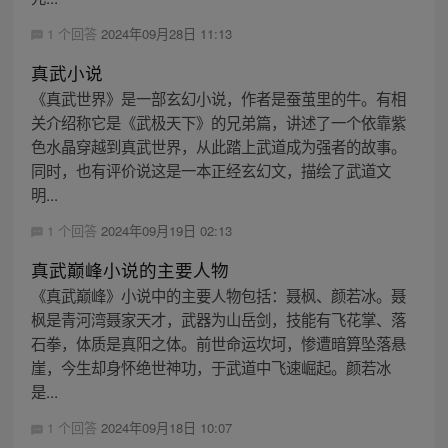
1 个回答
2024年09月28日 11:13
真武小说
《真武世界》是一部玄幻小说，作者是蚕茧里的牛。有相
关介绍称它是《武极天下》的兄弟篇，讲述了一个依靠紫
色水晶穿越到真武世界，从此踏上武道成为强者的故事。
同时，也有评价说这是一本正经玄幻文，描绘了武道文
明...
1 个回答
2024年09月19日 02:13
真武巅峰小说的主要人物
《真武巅峰》小说中的主要人物包括：聂枫、颜若冰。聂
枫是青河湾聂家天才，武器为山岳剑，技能有飞花掌、落
石拳，体质是真阳之体。前世命运坎坷，惨遭暗算坠落悬
崖，今生却身怀绝世神功，于武道中飞速崛起。颜若冰
是...
1 个回答
2024年09月18日 10:07