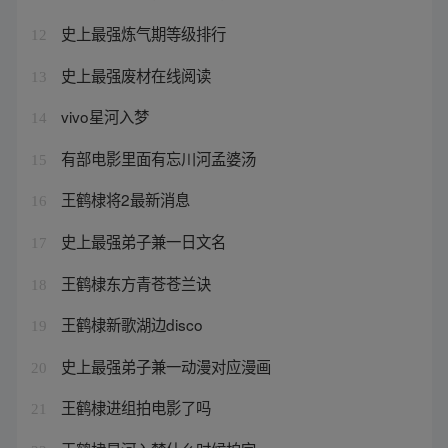
史上最强炼气期等级排行
12
史上最强废材在线阅读
13
vivo星河入梦
14
有部电影里面有忘川河孟婆汤
15
王鹤棣将2最新消息
16
史上最强弟子兼一日文名
17
王鹤棣东方青苍苍兰诀
18
王鹤棣新歌湖边disco
19
史上最强弟子兼一动漫对应漫画
20
王鹤棣进组拍电影了吗
21