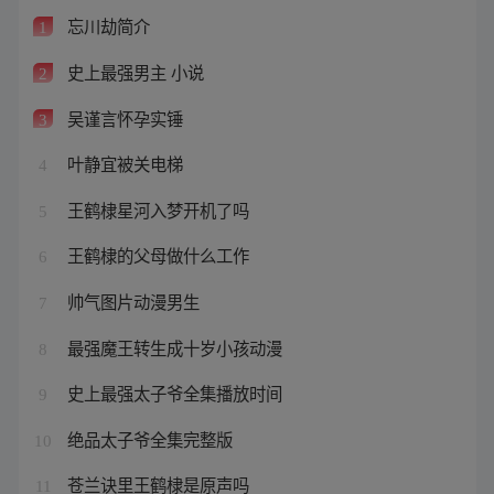
忘川劫简介
1
史上最强男主 小说
2
吴谨言怀孕实锤
3
叶静宜被关电梯
4
王鹤棣星河入梦开机了吗
5
王鹤棣的父母做什么工作
6
帅气图片动漫男生
7
最强魔王转生成十岁小孩动漫
8
史上最强太子爷全集播放时间
9
绝品太子爷全集完整版
10
苍兰诀里王鹤棣是原声吗
11