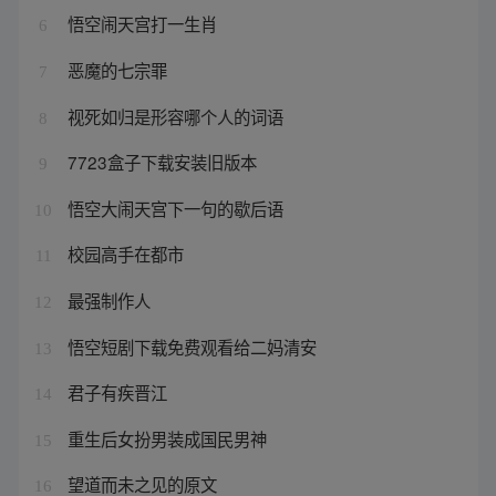
悟空闹天宫打一生肖
6
恶魔的七宗罪
7
视死如归是形容哪个人的词语
8
7723盒子下载安装旧版本
9
悟空大闹天宫下一句的歇后语
10
校园高手在都市
11
最强制作人
12
悟空短剧下载免费观看给二妈清安
13
君子有疾晋江
14
重生后女扮男装成国民男神
15
望道而未之见的原文
16