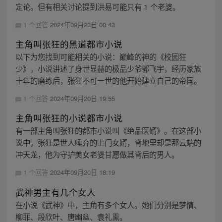
定论。但有相关讨论提到洪易可能只有 1 个老婆。
1 个回答
2024年09月23日 00:43
主角叫张狂的黑道都市小说
以下为您找到可能相关的小说：巅峰的神的《校园狂
少》，小说讲述了身世显赫的极品少爷郭飞宇，经历家族
十年的磨练后，张狂不可一世的他开始建立自己的帝国。
1 个回答
2024年09月20日 19:55
主角叫张狂的小说都市小说
有一部主角叫张狂的都市小说叫《绝品医婿》。在这部小
说中，张狂是世人唾弃的上门女婿，背地里却是那云端的
冲天龙，他为守护美女老婆甘愿做其背后的男人。
1 个回答
2024年09月20日 18:19
武神男主有几个女人
在小说《武神》中，主角有多个女人。她们分别是梦情、
柳菲、段欣叶、唐幽幽、袁礼熏。