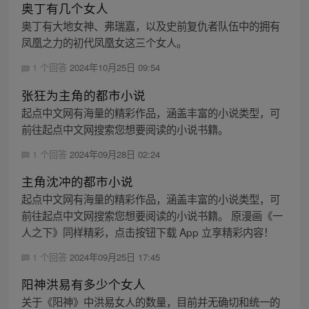
奥丁有几个女人
奥丁有大地女神、弗瑞嘉，以及史前复仇者队伍中的拥有
凤凰之力的初代凤凰女这三个女人。
1 个回答
2024年10月25日 09:54
张狂为主角的都市小说
起点中文网有海量的精彩作品，涵盖丰富的小说类型，可
前往起点中文网搜索您想要阅读的小说书籍。
1 个回答
2024年09月28日 02:24
主角沈冲的都市小说
起点中文网有海量的精彩作品，涵盖丰富的小说类型，可
前往起点中文网搜索您想要阅读的小说书籍。 原漫画《一
人之下》同样精彩，点击按钮下载 App 立享精彩内容！
1 个回答
2024年09月25日 17:45
阳神洪易有多少个女人
关于《阳神》中洪易女人的数量，目前并无确切和统一的