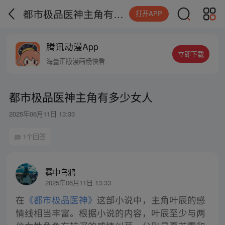
都市极品医神主角有多少女人
打开APP
腾讯动漫App
立即下载
海量正版漫画畅快看
都市极品医神主角有多少女人
2025年06月11日 13:33
1个回答
雾中乌鸦
2025年06月11日 13:33
在
《都市极品医神》
这部小说中，主角叶辰的感
情线相当丰富。根据小说的内容，叶辰至少与两