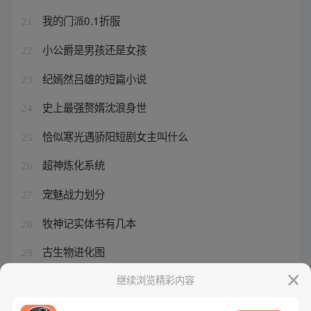
我的门派0.1折服
21
小公爵是男孩还是女孩
22
纪嫣然吕雄的短篇小说
23
史上最强赘婿沈浪身世
24
恰似寒光遇骄阳短剧女主叫什么
25
超神炼化系统
26
宠魅战力划分
27
牧神记实体书有几本
28
古生物进化图
29
我是监狱长专属宠物2剧情介绍
继续浏览精彩内容
30