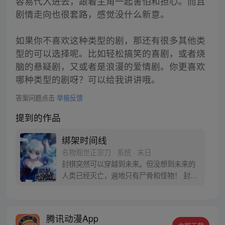
容易代入进去，跟着主角一起害怕和担心。而且
剧情走向也很套路，感觉没什么新意。
如果你不喜欢这种类型的剧，那还有很多其他类
型的可以选择呢。比如轻松搞笑的喜剧，或者烧
脑的悬疑剧，又或者是浪漫的爱情剧。你更喜欢
哪种类型的剧呀？可以给我讲讲哦。
答案问题点击
举报反馈
提到的作品
绑架时间线
名物观世正宗刀 · 系统 · 末日
封棋突然可以穿越到未来。但没想到未来的
人类已经灭亡，遍地只有尸骨和怪物！ 封棋
努力想在时间线上搞清人类灭亡的原因，从
而改变未来，拯救世界。却不管他怎么努
力，呈现的结果都是都是末世……这究竟是
腾讯动漫App
怎么回事？