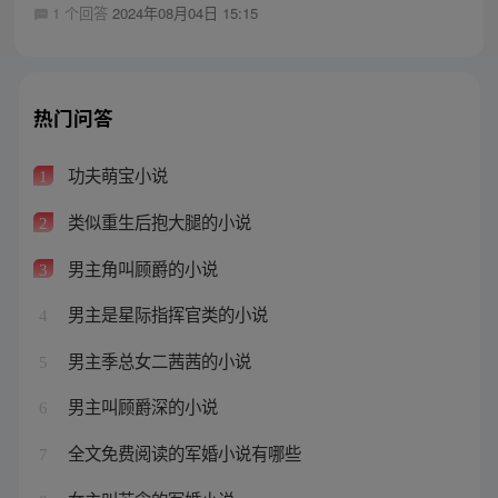
1 个回答
2024年08月04日 15:15
热门问答
功夫萌宝小说
1
类似重生后抱大腿的小说
2
男主角叫顾爵的小说
3
男主是星际指挥官类的小说
4
男主季总女二茜茜的小说
5
男主叫顾爵深的小说
6
全文免费阅读的军婚小说有哪些
7