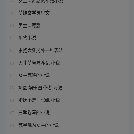
女主叫苏念的军婚小说
8
萌娃玄学灵异文
9
男主叫顾爵
10
阴鸷小说
11
求抱大腿另外一种表达
12
天才萌宝寻爹记 小说
13
女主苏晚的小说
14
奶凶 娱乐圈 作者 元湄
15
婚姻不是一张纸 小说
16
三季猫写的小说
17
苏星晚为女主的小说
18