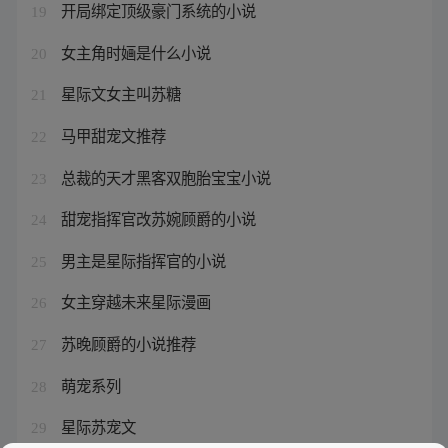
开局绑定顶级豪门系统的小说
19
女主角时婳是什么小说
20
星际文女主叫苏糖
21
马甲甜宠文推荐
22
总裁的天才黑客双胞胎宝宝小说
23
甜宠指挥官改苏婉顾爵的小说
24
男主是星际指挥官的小说
25
女主穿越未来星际漫画
26
苏晚顾爵的小说推荐
27
萌宠系列
28
星际苏宠文
29