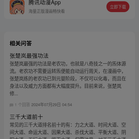
腾讯动漫App
立即下载
海量正版漫画畅快看
相关问答
张楚岚最强功法
张楚岚最强的功法是老农功，也就是八奇技之一的炁体源
流。老农功不需要运转炁便能自动运行周天，在漫画中，
张楚岚练的老农功已到元婴阶段，不仅可以化毒，而且在
身法以及威力方面都有大幅度提升。目前来说，张楚岚
修...
1 个回答
2024年07月29日 04:54
三千大道前十
常见的三千大道排名前十的有：力之大道、时间大道、空
间大道、命运大道、因果大道、杀伐大道、平衡大道、阴