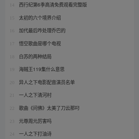
西行纪第6季高清免费观看完整版
14
太初的六个境界介绍
15
加代最后咋处理乔巴的
16
悟空歌曲是哪个电视
17
白苏的两种结局
18
海贼王119集什么意思
19
异人之下电影配音演员名单
20
一人之下清河村
21
歌曲《问佛》太美了刀云那叼
22
元尊周元厉害吗
23
一人之下打油诗
24