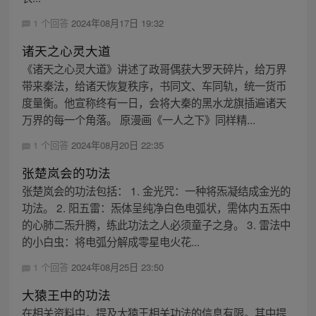
1 个回答
2024年08月17日 19:32
诸天之心灵大道
《诸天之心灵大道》讲述了政哥偶获大罗天碎片，给万界
带来秦法，给诸天恢复秩序，书同文、车同轨，统一货币
度量衡。他宣称终有一日，会将大秦的黑水龙旗插遍诸天
万界的每一个角落。 原漫画《一人之下》同样精...
1 个回答
2024年08月20日 22:35
张楚岚会的功法
张楚岚会的功法包括： 1. 金光咒：一种将炁凝结成金光的
功法。 2. 阳五雷：炁体呈纯净白色电弧状，需体内五炁中
的心肺二炁升腾，练此功法之人必须童子之身。 3. 雷法中
的小白虫：将电弧分解成零星电火花...
1 个回答
2024年08月25日 23:50
大猿王中的功法
在相关资料中，提及大猿王相关功法的信息有限。其中提