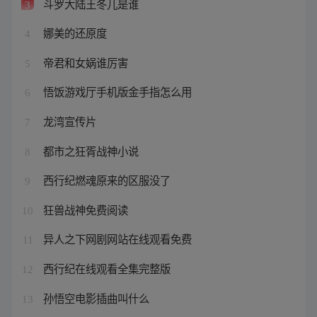
斗罗大陆王冬儿是谁
3
娜美的还原度
4
帝君和女娲谁厉害
5
悟饭游戏厅手机版金手指怎么用
6
龙湾宣传片
7
都市之狂胥战神小说
8
西行纪燃魂原来的区服没了
9
狂兽战神免费阅读
10
异人之下网剧网站在线观看免费
11
西行纪在线观看全集完整版
12
孙悟空电影插曲叫什么
13