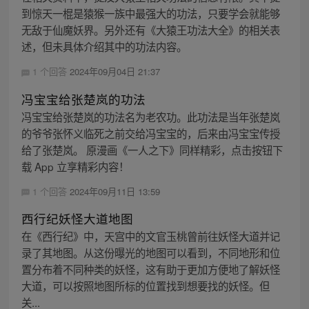
到惊天一棍是猿猴一族中最强大的功法，只要学会就能够
无敌于仙魔妖界。另外还有《大猿王功法大全》的相关表
述，但未具体介绍其中的功法内容。
1 个回答
2024年09月04日 21:37
冯宝宝给张楚岚的功法
冯宝宝给张楚岚的功法名为老农功。此功法是当年张楚岚
的爷爷张怀义临死之前交给冯宝宝的，后来由冯宝宝传授
给了张楚岚。 原漫画《一人之下》同样精彩，点击按钮下
载 App 立享精彩内容！
1 个回答
2024年09月11日 13:59
西行纪妖怪大道地图
在《西行纪》中，天宫中的文官玉桃曾前往妖怪大道并记
录了其地图。从这份曝光的地图可以看到，不同地形和位
置分布着不同种类的妖怪，这有助于更加方便地了解妖怪
大道，可以按照地图所标的位置找到想要找的妖怪。但
关...