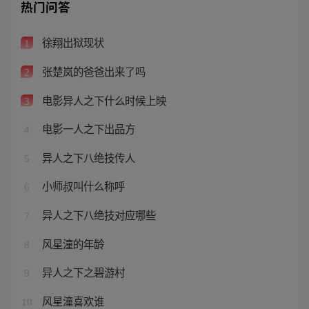
热门问答
徐翔出狱现状
1
张楚岚的爸爸出来了吗
2
电影异人之下什么时候上映
3
电影一人之下出品方
4
异人之下八绝技传人
5
小师叔叫什么称呼
6
异人之下八绝技对应哪些
7
风星潼的年龄
8
异人之下之碧游村
9
风星潼喜欢谁
10