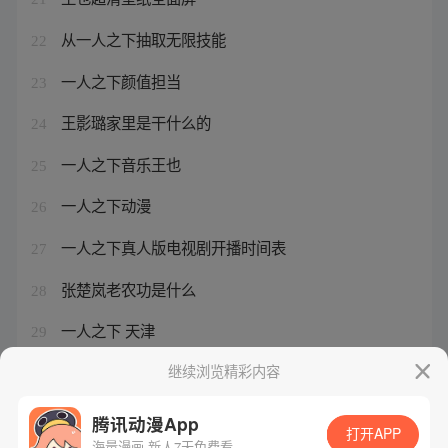
从一人之下抽取无限技能
22
一人之下颜值担当
23
王影璐家里是干什么的
24
一人之下音乐王也
25
一人之下动漫
26
一人之下真人版电视剧开播时间表
27
张楚岚老农功是什么
28
一人之下 天津
29
异人之下老天师扮演者
继续浏览精彩内容
30
腾讯动漫App
打开APP
海量漫画 新人7天免费看