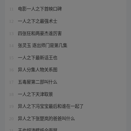
电影一人之下首映口碑
11
一人之下之最强术士
12
四张狂和两豪杰谁厉害
13
张灵玉 逐出师门是第几集
14
一人之下最新话王也
15
异人分集人物关系图
16
五毒屋第二部叫什么
17
一人之下天津取景
18
异人之下冯宝宝最后和谁在一起了
19
异人之下张楚岚的爸爸叫什么
20
王也超清壁纸全面屏
21