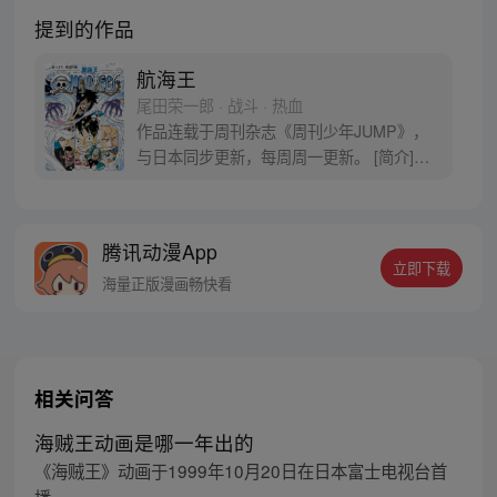
提到的作品
航海王
尾田荣一郎 · 战斗 · 热血
作品连载于周刊杂志《周刊少年JUMP》，
与日本同步更新，每周周一更新。 [简介]有
一个梦想成为海盗的少年叫路飞，他因误
食“恶魔果实”而成为了橡皮人，在获得超人
能力的同时付出了一辈子无法游泳的代价。
腾讯动漫App
十年后，路飞为实现与因救他而断臂的杰克
立即下载
斯的约定而出海，开始了以成为海盗王为目
海量正版漫画畅快看
标的伟大的冒险旅程！
相关问答
海贼王动画是哪一年出的
《海贼王》动画于1999年10月20日在日本富士电视台首