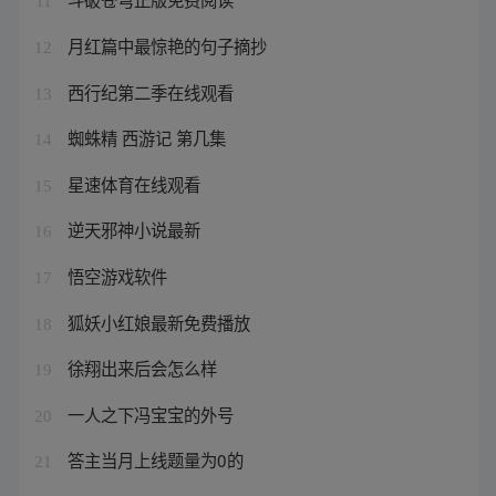
11
月红篇中最惊艳的句子摘抄
12
西行纪第二季在线观看
13
蜘蛛精 西游记 第几集
14
星速体育在线观看
15
逆天邪神小说最新
16
悟空游戏软件
17
狐妖小红娘最新免费播放
18
徐翔出来后会怎么样
19
一人之下冯宝宝的外号
20
答主当月上线题量为0的
21