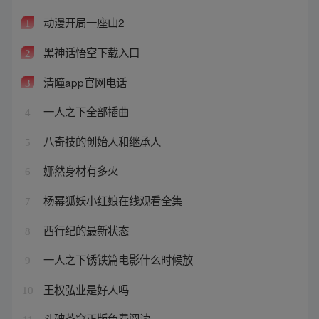
动漫开局一座山2
1
黑神话悟空下载入口
2
清瞳app官网电话
3
一人之下全部插曲
4
八奇技的创始人和继承人
5
娜然身材有多火
6
杨幂狐妖小红娘在线观看全集
7
西行纪的最新状态
8
一人之下锈铁篇电影什么时候放
9
王权弘业是好人吗
10
斗破苍穹正版免费阅读