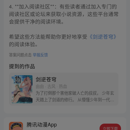
4. **加入阅读社区**：有些读者通过加入专门的
阅读社区或论坛来获取小说资源，这些平台通常
会提供干净的阅读环境。
希望这些方法能帮助你更好地享受
《剑逆苍穹》
的阅读体验。
答案问题点击
举报反馈
提到的作品
剑逆苍穹
由由 · 古风 · 热血
为了打倒那个害他家破人亡的叔叔， 少年玄
天踏上了剑道的修行。 从懵懂少年到一代剑
神， 曾经认为的强者现在已如微尘。 一指诛
神皆寂灭，我以我剑逆苍穹！ 而他的征途，
便是那无尽的苍穹！QQ群590678824
腾讯动漫App
立即下载