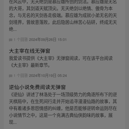
在风云中，无天绝剑是慕应雄所创的剑法。慕应雄是无名
的大哥，其剑道天赋顶尖。无天绝剑以绝情、傲骨为本
念，与无名的天剑各走极端。慕应雄为成就小弟无名的天
剑境界，曾故意落败，此后隐居山林苦心钻研，终成无天
绝...
1 个回答
2024年09月26日 15:01
大主宰在线无弹窗
我爱读书提供《大主宰》无弹窗阅读，可在该平台阅读
《大主宰》最新章节。
1 个回答
2024年10月19日 05:24
逆仙小说免费阅读无弹窗
《逆仙》讲述了林洛处于一场顶级势力的角逐所布下的逆
天棋局中，在生死间行走并开始追寻漫漫仙路的故事，其
中有着诸多恩怨情感的纠缠，他是否能够逆转命运则尽在
小说情节之中，这是一个充满古典仙侠韵味的故事，展
现...