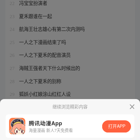
冯宝宝扮演者
22
夏禾跟谁在一起
23
航海王壮志雄心有第二次内测吗
24
一人之下漫画结束了吗
25
一人之下夏禾的配音演员
26
海贼王强者天下什么时候出的
27
一人之下夏禾的别称
28
狐妖小红娘涂山红红人设
29
一人之下漫画完结了吗
继续浏览精彩内容
30
腾讯动漫App
打开APP
海量漫画 新人7天免费看
腾讯漫画
起点读书
QQ阅读