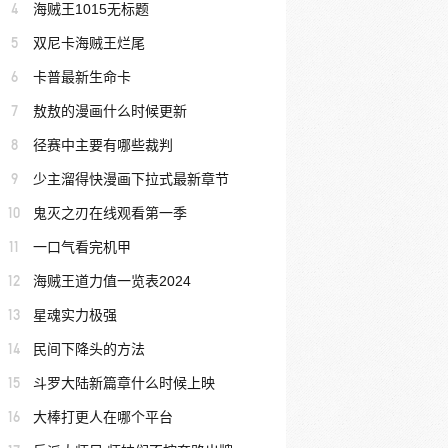
4
海贼王1015无标题
5
双尼卡海贼王烂尾
6
卡普最新生命卡
7
敖敖的漫画什么时候更新
8
径赛中主要有哪些裁判
9
少主溜得快漫画下拉式最新章节
10
鬼灭之刃在线观看第一季
11
一口气看完机甲
12
海贼王道力值一览表2024
13
星魂实力极强
14
民间下降头的方法
15
斗罗大陆新篇章什么时候上映
16
大棒打更人在哪个平台