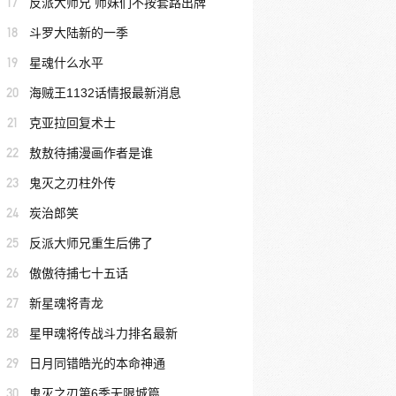
17
反派大师兄 师妹们不按套路出牌
18
斗罗大陆新的一季
19
星魂什么水平
20
海贼王1132话情报最新消息
21
克亚拉回复术士
22
敖敖待捕漫画作者是谁
23
鬼灭之刃柱外传
24
炭治郎笑
25
反派大师兄重生后佛了
26
傲傲待捕七十五话
27
新星魂将青龙
28
星甲魂将传战斗力排名最新
29
日月同错皓光的本命神通
30
鬼灭之刃第6季无限城篇