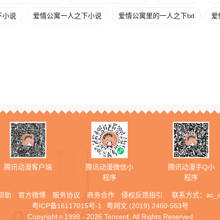
下小说
爱情公寓一人之下小说
爱情公寓里的一人之下txt
爱
腾讯动漫客户端
腾讯动漫微信小
腾讯动漫手Q小
程序
程序
帮助
官方微博
服务协议
商务合作
侵权反馈指引
联系方式：
ac_
粤ICP备16117015号-1
粤网文 (2019) 2460-563号
Copyright
1998 - 2026 Tencent. All Rights Reserved
©