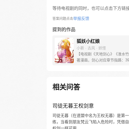
等待电视剧的同时，也可以点击下方链
举报反馈
答案问题点击
提到的作品
狐妖小红娘
小新 · 古风 · 妖怪
【电视剧《天地剑心》《淮水竹
著漫画，剑心对应章节指路：39-
水对应章节指路272-301】 迷
妖，正太道士没节操。自古人妖
恋，千载孽缘一线牵。（每周周
新。）
相关问答
司徒无暮王权剑意
司徒无暮（在道盟中名为王权无暮）是第一
练，当看到朋友梵云飞陷入危险时，凭借自
权剑一样可用...