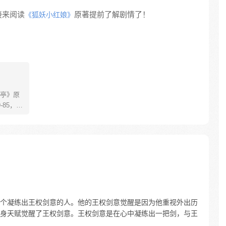
接来阅读
原著提前了解剧情了！
《狐妖小红娘》
亭》原
85，淮
糊萝莉小狐
生死
四更
个凝练出王权剑意的人。他的王权剑意觉醒是因为他重视外出历
身天赋觉醒了王权剑意。王权剑意是在心中凝练出一把剑，与王