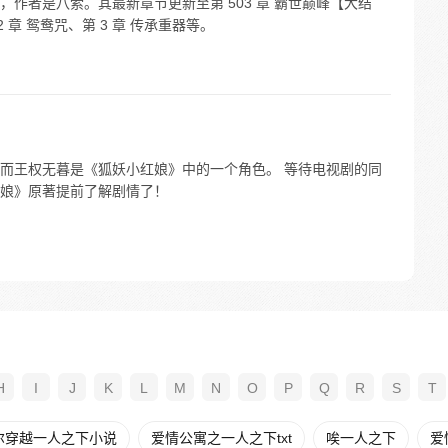
作者是八索。其最新章节更新至第 503 章 霸世巅峰【大结
 章 鸳鸯咒、第 3 章 传承重器等。
而王权无暮是《狐妖小红娘》中的一个角色。 等待电视剧的同
娘》原著提前了解剧情了！
H
I
J
K
L
M
N
O
P
Q
R
S
T
尔穿越一人之下小说
爱情公寓之一人之下txt
唉一人之下
爱