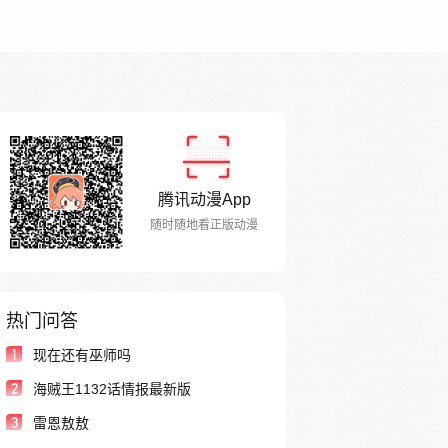
腾讯动漫App
随时随地看正版动漫
热门问答
1
现在还有巫师吗
2
海贼王1132话情报最新版
3
雷恩敖敖