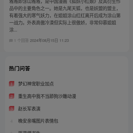
雅雅即涂山雅雅，是中国漫画《狐妖小红娘》及其衍生作
品中的主要角色之一。她是九尾天狐，也是妖盟的盟主，
有着强大的寒气妖力，在姐姐涂山红红离开后成为涂山第
一战力。外表高傲冷漠但实际上很傲娇，非常仰慕姐姐
涂...
1 个回答
2024年08月15日 11:23
热门问答
梦幻神宠职业加点
1
重生高中我不当舔狗沙雕动漫
2
赵长军表演
3
晚安亲嘴图片表情包
4
驱灵师书生