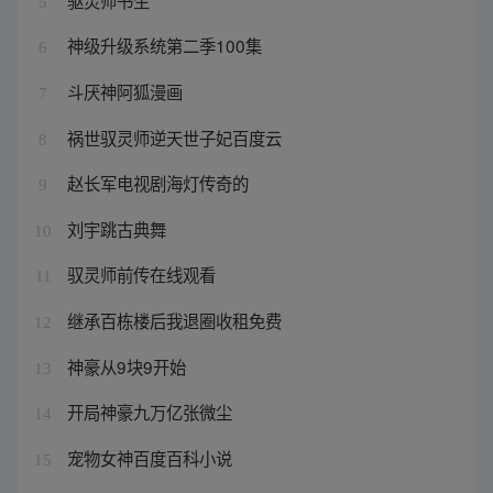
5
神级升级系统第二季100集
6
斗厌神阿狐漫画
7
祸世驭灵师逆天世子妃百度云
8
赵长军电视剧海灯传奇的
9
刘宇跳古典舞
10
驭灵师前传在线观看
11
继承百栋楼后我退圈收租免费
12
神豪从9块9开始
13
开局神豪九万亿张微尘
14
宠物女神百度百科小说
15