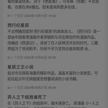
看的渠道信息。 对于《他是谁》，可在裤（优酷）平台观
看，也曾在央8播出，但未查询到更多在线...
1 个回答
2024年10月13日 18:42
西行纪星辰
不太明确您提到“西行纪星辰”的具体含义。《西行纪》是一
部由中国香港漫画作者郑健和与邓志辉创作的漫画作品，
改编自《西游记》。讲述了在人妖神灵共存的时代，三藏
师徒为了世间和平，历经千辛万苦到达彼岸取得“永...
1 个回答
2024年10月02日 09:26
星辰之王小说
起点中文网有海量的精彩作品，涵盖丰富的小说类型，可
前往起点中文网搜索您想要阅读的小说书籍。
1 个回答
2024年09月27日 06:26
异人之下结局谁死了
在《异人之下》的结局中，端木瑛身亡。 原漫画《一人之