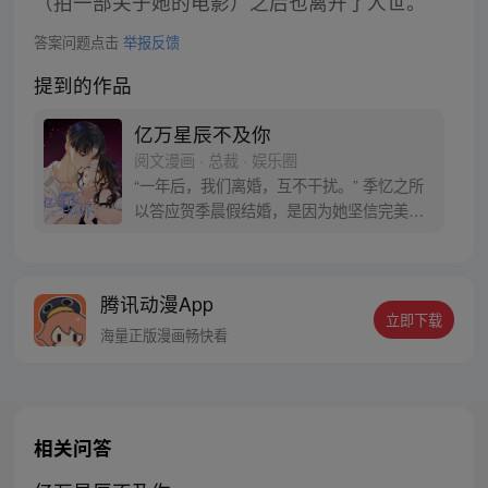
（拍一部关于她的电影）之后也离开了人世。
答案问题点击
举报反馈
提到的作品
亿万星辰不及你
阅文漫画 · 总裁 · 娱乐圈
“一年后，我们离婚，互不干扰。” 季忆之所
以答应贺季晨假结婚，是因为她坚信完美情
人贺季晨绝对不会爱上她。 婚后假戏真做不
说，一年后，别说是离婚，就连离床都没
门。惹不起，我跑还不行？ 季忆揉了揉酸疼
腾讯动漫App
的腰，爬窗离家出走。就在她沾沾自喜的以
立即下载
为自己终于逃出魔爪的第二天， 她走到哪
海量正版漫画畅快看
里，都有人弯腰对着她说：
相关问答