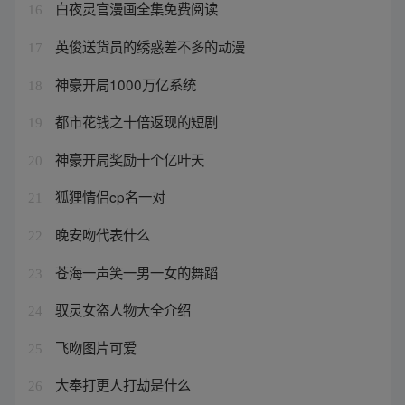
白夜灵官漫画全集免费阅读
16
英俊送货员的绣惑差不多的动漫
17
神豪开局1000万亿系统
18
都市花钱之十倍返现的短剧
19
神豪开局奖励十个亿叶天
20
狐狸情侣cp名一对
21
晚安吻代表什么
22
苍海一声笑一男一女的舞蹈
23
驭灵女盗人物大全介绍
24
飞吻图片可爱
25
大奉打更人打劫是什么
26