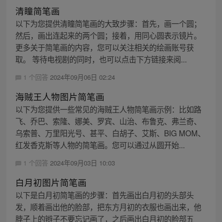
清瞳简笔画
以下为您提供清瞳简笔画的大致步骤：首先，画一个圆；
然后，画出连起来的两个圆；接着，用同心圆表示镜片。
更多关于简笔画的内容，您可以关注相关的绘画账号获
取。 等待电视剧的同时，也可以点击下方链接来阅...
1 个回答
2024年09月06日 02:24
海贼王人物图片简笔画
以下为您提供一些常见的海贼王人物简笔画示例：比如路
飞、乔巴、索隆、娜美、罗宾、山治、布鲁克、弗兰奇、
乌索普、万里阳光号、甚平、白胡子、艾斯、BIG MOM、
红发香克斯等人物的简笔画。您可以通过从圆开始...
1 个回答
2024年09月03日 10:03
白月初图片简笔画
以下是白月初简笔画的步骤：首先画出白月初的头部头
发，顺着画出他的脸部，把东方月初的衣服也画出来，他
脖子上的辫子不要忘记画了，之后画出白月初的脸部五