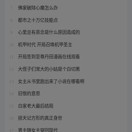
佛家破除心魔怎么办
7
都市之十万亿技能点
8
心里总有恶念是什么原因造成的
9
机甲时代 开局召唤机甲圣主
10
开局签到至尊丹田漫画在线观看
11
大侄子们宠大的小姑是个白切黑
12
女主从书里跑出来了小说在哪看啊
13
旧恨的意思
14
白家老大最后结局
15
掠天记方形的真正身世
16
男主随女主穿回现代
17