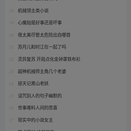
机械领主类小说
18
心魔劫是好事还是坏事
19
夜太美尽管太危险出自哪首
20
苏月儿和时江在一起了吗
21
灵异复苏 开局点化金钟罩铁布衫
22
超神机械师主角几个老婆
23
掠天记黑山老妖
24
诅咒别人的句子幽默的
25
世事难料人间的悲喜
26
现实中的小说女主
27