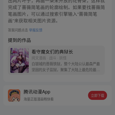
出两片叶子，再画一朵未开放的花骨朵，这样就
完成了蔷薇简笔画的轮廓绘制。如果要找蔷薇简
笔画图片，可以通过搜索引擎输入“蔷薇简笔
画”来获取相关图片资源。
答案问题点击
举报反馈
提到的作品
看守魔女们的典狱长
阅文漫画 · 战斗 · 妖怪
白银城的蔷薇铁狱，整个大陆公认最森严最
坚固的女子监狱，聚集了大陆上最危险最穷
凶极恶的女性罪犯，而我——艾登正是负责
管理这座监狱的典狱长。 可原本的“艾登”是
一位枪术、剑术甚至黑魔法都样样精通的强
腾讯动漫App
者啊！我只是一个穿越到他身上的普通人，
立即下载
上面说的那些战斗技能，我都不会啊……
海量正版漫画畅快看