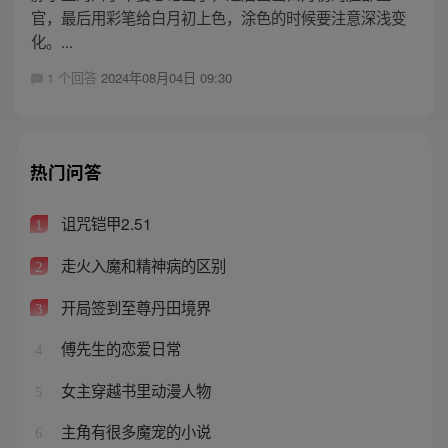
官，最后用彩笔给白月初上色，涂色的时候要注意深浅变
化。...
1 个回答
2024年08月04日 09:30
热门问答
诅咒铠甲2.51
1
走火入魔和精神病的区别
2
开局签到至尊丹田境界
3
傅先生的恋爱日常
4
女主穿越书里动漫人物
5
主角有很多魔宠的小说
6