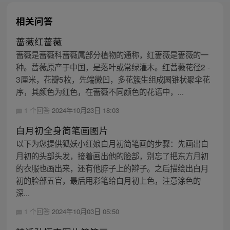
相关问答
蔷薇红蔷薇
蔷薇是蔷薇科蔷薇属部分植物的通称，红蔷薇是蔷薇的一
种。蔷薇原产于中国，是落叶或常绿灌木。红蔷薇花径2 -
3厘米，花瓣5枚，先端微凹，多花簇生组成圆锥状聚伞花
序，其颜色为红色，在蔷薇不同颜色的花语中，...
1 个回答
2024年10月23日 18:03
白月初全身简笔画图片
以下为您提供狐妖小红娘白月初简笔画的步骤：先画出白
月初的头部头发，接着画出他的脸部，别忘了把东方月初
的衣服也画出来，还有他脖子上的辫子。之后描绘出白月
初的脸部五官，最后用彩笔给白月初上色，注意涂色的
深...
1 个回答
2024年10月03日 05:50