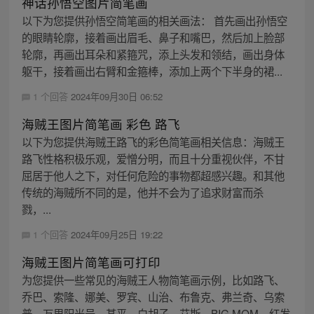
神话孙悟空图片简笔画
以下为您提供孙悟空简笔画的相关画法： 首先画出孙悟空
的眼睛轮廓，接着画出眉毛、鼻子和嘴巴，然后加上脸部
轮廓，再画出耳朵和紧箍咒，添上头发和领结，画出身体
躯干，接着画出右臂和金箍棒，添加上两个下半身的裙...
1 个回答
2024年09月30日 06:52
海贼王图片简笔画 彩色 路飞
以下为您提供海贼王路飞的彩色简笔画相关信息：海贼王
路飞性格积极乐观，爱憎分明，而且十分重视伙伴，不甘
屈居于他人之下，对任何危险的事物都超感兴趣。和其他
传统的海贼所不同的是，他并不会为了追求财富而杀
戮，...
1 个回答
2024年09月25日 19:22
海贼王图片简笔画可打印
为您提供一些常见的海贼王人物简笔画示例，比如路飞、
乔巴、索隆、娜美、罗宾、山治、布鲁克、弗兰奇、乌索
普、万里阳光号、甚平、白胡子、艾斯、BIG MOM、红发