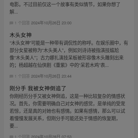
电影。不过目前仅这一个故事有类似情节，如果你想了
解...
1 个回答
2024年10月26日 23:00
木头女神
“木头女神”可能是一种带有调侃性的称呼。在娱乐圈中，有
部分女星被称为“木头美人”，例如刘诗诗被指演技尴尬
像“木头美人”；古力娜扎演技呆板被形容像木头雕刻出来
的；杨超越在仙侠剧《重紫》中的“呆若木鸡”表...
1 个回答
2024年10月26日 23:44
刚分手 我被女神倒追了
你刚经历分手又被女神倒追，这是一种比较复杂的情感状
况。首先，你需要明确自己对女神的感觉，是单纯的受宠
若惊，还是真的对她也有感情。如果有感情，那么可以试
着慢慢发展关系，但刚分手可能还处于情感的恢复期，
要...
1 个回答
2024年10月28日 07:53