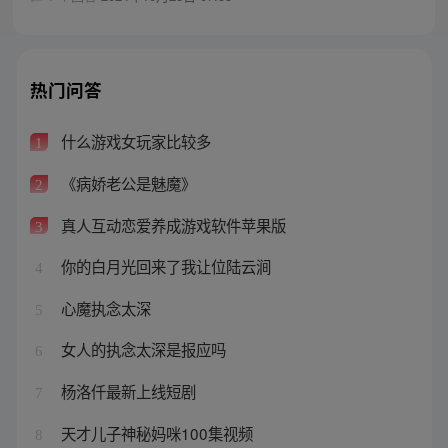
热门问答
什么游戏女玩家比较多
1
《病娇老公是魅魔》
2
真人互动恋爱养成游戏软件苹果版
3
你的白月光回来了我让位陆云涧
4
心魔执念太深
5
女人的执念太深是报应吗
6
杨洛仟最新上线短剧
7
天才儿子神秘妈咪100集视频
8