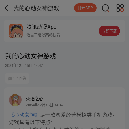
我的心动女神游戏
打开APP
腾讯动漫App
立即下载
海量正版漫画畅快看
我的心动女神游戏
2024年12月15日 14:47
1个回答
火焰之心
2024年12月15日 14:47
《心动女神》
是一款恋爱经营模拟类手机游戏。
游戏具有以下特点：