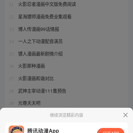
火影忍者漫画中文版免费阅读
21
星海镖师漫画免费全集观看
22
博人传漫画99话情报
23
一人之下动漫配音演员
24
镖人漫画最新剧情介绍
25
火影那种漫画
26
火影漫画和谐对比
27
武神主宰动漫111集预告
28
元尊夭夭吧
29
博人传漫画52话泄露
继续浏览精彩内容
30
腾讯动漫App