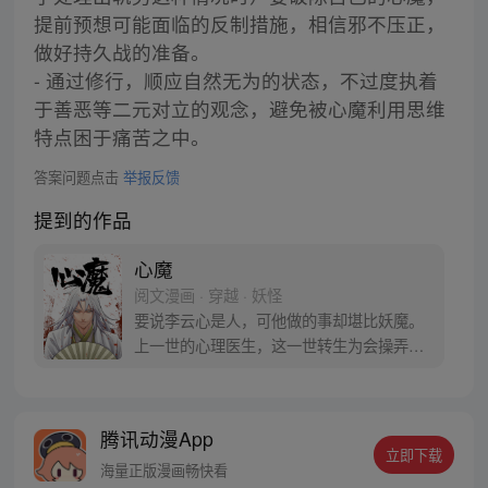
提前预想可能面临的反制措施，相信邪不压正，
做好持久战的准备。
- 通过修行，顺应自然无为的状态，不过度执着
于善恶等二元对立的观念，避免被心魔利用思维
特点困于痛苦之中。
答案问题点击
举报反馈
提到的作品
心魔
阅文漫画 · 穿越 · 妖怪
要说李云心是人，可他做的事却堪比妖魔。
上一世的心理医生，这一世转生为会操弄术
法的画师，可他最会操弄的，还是人心。 被
道统追杀，与妖魔为伍。无论是人是妖，最
终都会沦为李云心的棋子。 就连拿人魂魄的
腾讯动漫App
黑白阎君见了他也要问一句：食人心魔何处
立即下载
来？ 李云心食人，也食人心。
海量正版漫画畅快看