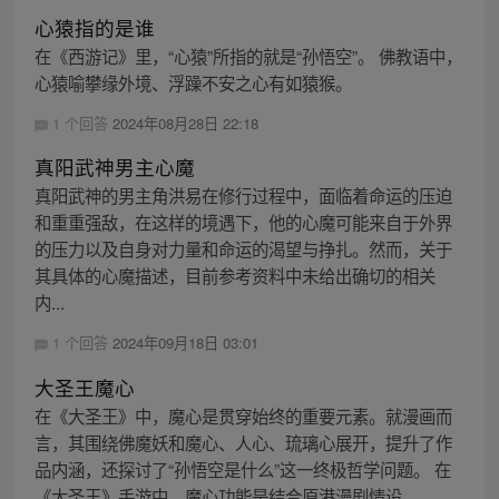
心猿指的是谁
在《西游记》里，“心猿”所指的就是“孙悟空”。 佛教语中，
心猿喻攀缘外境、浮躁不安之心有如猿猴。
1 个回答
2024年08月28日 22:18
真阳武神男主心魔
真阳武神的男主角洪易在修行过程中，面临着命运的压迫
和重重强敌，在这样的境遇下，他的心魔可能来自于外界
的压力以及自身对力量和命运的渴望与挣扎。然而，关于
其具体的心魔描述，目前参考资料中未给出确切的相关
内...
1 个回答
2024年09月18日 03:01
大圣王魔心
在《大圣王》中，魔心是贯穿始终的重要元素。就漫画而
言，其围绕佛魔妖和魔心、人心、琉璃心展开，提升了作
品内涵，还探讨了“孙悟空是什么”这一终极哲学问题。 在
《大圣王》手游中，魔心功能是结合原港漫剧情设...