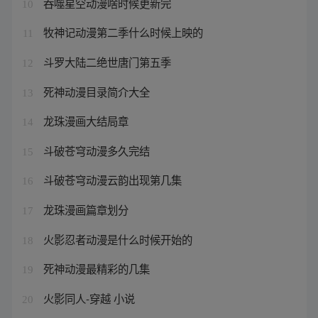
吞噬星空动漫啥时候更新完
10
牧神记动漫第二季什么时候上映的
11
斗罗大陆二绝世唐门第五季
12
死神动漫目录简介大全
13
龙珠漫画大结局章
14
斗破苍穹动漫多久完结
15
斗破苍穹动漫云韵出现第几集
16
龙珠漫画篇章划分
17
火影忍者动漫是什么时候开始的
18
死神动漫最精彩的几集
19
火影同人-穿越 小说
20