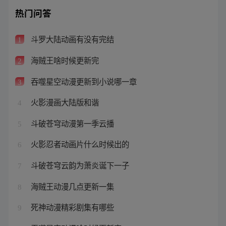
热门问答
斗罗大陆动画有没有完结
1
海贼王啥时候更新完
2
吞噬星空动漫更新到小说哪一章
3
火影漫画大陆版和谐
4
斗破苍穹动漫第一季云播
5
火影忍者动画片什么时候出的
6
斗破苍穹云韵为萧炎诞下一子
7
海贼王动漫几点更新一集
8
死神动漫精彩剧集有哪些
9