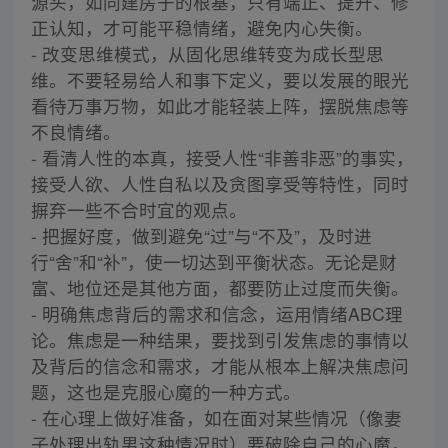
源头，如同建房子的根基，只有端正、提升、修
正认知，才可能平稳情绪，避免内心失衡。
- 改变思维模式，从固化思维转变为成长型思
维。不要轻易给人和事下定义，要以发展的眼光
看待万事万物，如此才能轻装上阵，摆脱焦虑等
不良情绪。
- 看清人性的本真，接受人性“非善非恶”的事实，
接受人欲、人性自私以及贪图享受等特性，同时
摒弃一些不合时宜的观点。
- 把握好度，做到避免“过”与“不及”，及时进
行“舍”和“补”，使一切达到平衡状态。无论是财
富、地位还是其他方面，都要防止过度而失衡。
- 明确焦虑背后的需求和信念，运用情绪ABC理
论。焦虑是一种结果，要找到引发焦虑的事情以
及背后的信念和需求，才能从根本上解决焦虑问
题，这也是克服心魔的一种方式。
- 在心理上做好准备，如在面对某些情况（像妻
子处理出轨男这种情况时）要破除自己的心魔，