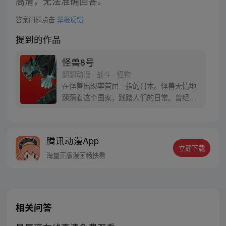
高清，无法准确回答。
答案问题点击
举报反馈
提到的作品
怪兽8号
翻翻动漫 · 战斗 · 怪物
在怪兽出现率首屈一指的日本。怪兽无情地
蹂躏着这个国家，践踏人们的日常。曾经立
志要成为防卫队员，而今从事怪兽专门清扫
行业的主人公日比野卡夫卡在某一天因为受
到谜之生物的影响，身体开始出现怪兽化。
腾讯动漫App
担任讨伐怪兽工作的日本防卫队将这样的他
立即下载
称作“怪兽8号”。
海量正版漫画畅快看
相关问答