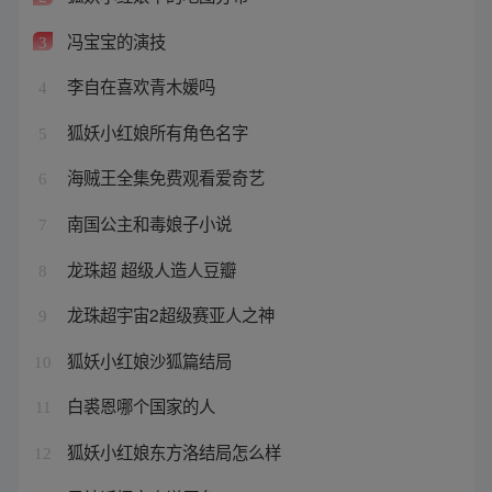
冯宝宝的演技
3
李自在喜欢青木媛吗
4
狐妖小红娘所有角色名字
5
海贼王全集免费观看爱奇艺
6
南国公主和毒娘子小说
7
龙珠超 超级人造人豆瓣
8
龙珠超宇宙2超级赛亚人之神
9
狐妖小红娘沙狐篇结局
10
白裘恩哪个国家的人
11
狐妖小红娘东方洛结局怎么样
12