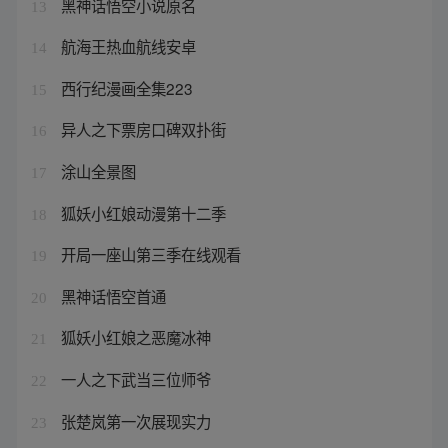
黑神话悟空小说原名
13
航海王热血航线安卓
14
西行纪漫画全集223
15
异人之下票房口碑双扑街
16
涂山全景图
17
狐妖小红娘动漫第十二季
18
开局一座山第三季在线观看
19
黑神话悟空首通
20
狐妖小红娘之恶魔冰神
21
一人之下武当三位师爷
22
张楚岚第一次展现实力
23