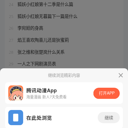
狐妖小红娘第十二季是什么篇
24
狐妖小红娘无暮篇下一篇是什么
25
李宛妲的身高
26
焰王喜欢陶喜儿还是狄蜜莉
27
张之维和张楚岚什么关系
28
一人之下网剧演员表
29
ps5黑神话悟空几点上线
继续浏览精彩内容
30
腾讯动漫App
打开APP
海量漫画 新人7天免费看
腾讯漫画
起点读书
QQ阅读
网站备案/许可证号：粤B2-20090059-5
在此处浏览
继续
Copyright©1998 - 2026 Tencent. All Rights Reserved