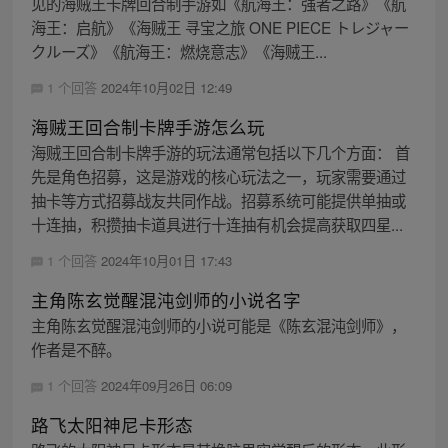
见的海贼王卡牌回合制手游如《航海王：强者之路》《航
海王：启航》《海贼王 寻宝之旅 ONE PIECE トレジャー
クルーズ》《航海王：燃烧意志》《海贼王...
1 个回答
2024年10月02日 12:49
海贼王回合制卡牌手游怎么玩
海贼王回合制卡牌手游的玩法通常包括以下几个方面： 首
先是角色招募，这是游戏的核心玩法之一，玩家需要通过
抽卡等方式招募战友共同作战。招募系统可能提供单抽或
十连抽，积攒抽卡道具进行十连抽有机会提高获取四星...
1 个回答
2024年10月01日 17:43
主角陈玄觉醒混沌剑师的小说名字
主角陈玄觉醒混沌剑师的小说可能是《陈玄混沌剑师》，
作者是不醉。
1 个回答
2024年09月26日 06:09
路飞太阳神尼卡形态