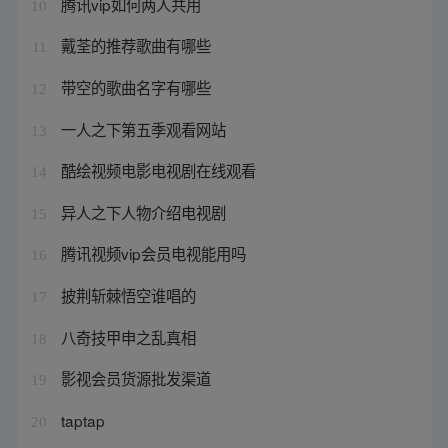
腾讯vip如何两人共用
10
戴荃的推荐歌曲有哪些
11
带空的歌曲名字有哪些
12
一人之下第五季观看网站
13
酷绘视频电影电视剧在线观看
14
异人之下人物介绍电视剧
15
腾讯视频vip会员电视能用吗
16
披荆斩棘悟空谁唱的
17
八奇技甲申之乱真相
18
影视会员货源批发渠道
19
taptap
20