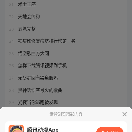
术士王座
21
天地会简称
22
五魁完整
23
祛痘印修复痘坑排行榜第一名
24
悟空歌曲方大同
25
怎样下载腾讯视频到手机
26
无尽梦回有渠道服吗
27
黑神话悟空最火的歌曲
28
光夜当你逃跑被发现
29
斩天刀 曹生一
继续浏览精彩内容
30
腾讯动漫App