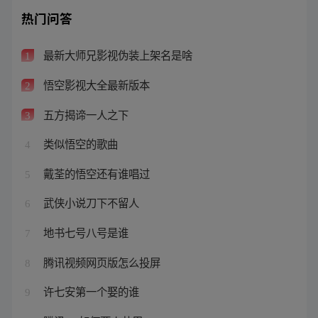
热门问答
最新大师兄影视伪装上架名是啥
1
悟空影视大全最新版本
2
五方揭谛一人之下
3
类似悟空的歌曲
4
戴荃的悟空还有谁唱过
5
武侠小说刀下不留人
6
地书七号八号是谁
7
腾讯视频网页版怎么投屏
8
许七安第一个娶的谁
9