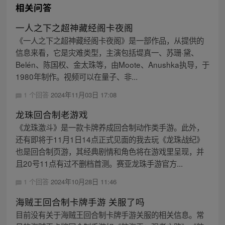
相关问答
一人之下之超神藏经阁卡夜阁
《一人之下之超神藏经阁卡夜阁》是一部作品，从提供的
信息来看，它是灾难类型，主演包括堤真一、苏珊·黛、
Belén、陈国权、金太珠等，由Moote、Anushka执导，于
1980年制作。视频可以在量子、非...
1 个回答
2024年11月03日 17:08
龙珠回合制老游戏
《龙珠激斗》是一款卡牌养成回合制动作类手游。此外，
还有即将于11月1日14点正式见面的我去玩《龙珠战纪》
也是回合制页游，其经典剧情和角色将在游戏里呈现，并
且20号11点有过不删档首测。赛亚龙珠手游官方...
1 个回答
2024年10月28日 11:46
海贼王回合制卡牌手游 关服了吗
目前没有关于海贼王回合制卡牌手游关服的相关信息。常