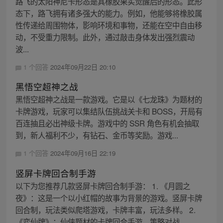
路飞的太阳神尼卡形态是其橡胶果实觉醒后的形态。此形
态下，路飞拥有诸多强大的能力。例如，他能够将橡胶属
性传递给周围物体，影响环境和事物，还能在空中自由移
动，不受重力限制。此外，通过敲击身体发出强烈震动
波...
1 个回答
2024年09月22日 20:10
黑悟空超神之战
黑悟空超神之战是一款游戏。它是以《七龙珠》为题材的
卡牌游戏，玩家可以集结队伍挑战关卡和 BOSS，开局有
百连抽且必出神级卡牌。游戏中的 SSR 角色有机会抽取
到，新人福利不少，有钻石、金币等奖励。游戏...
1 个回答
2024年09月16日 22:19
竖屏卡牌回合制手游
以下为您推荐几款竖屏卡牌回合制手游： 1. 《月圆之
夜》：这是一个以小红帽的故事为背景的游戏。竖屏卡牌
回合制，玩法类似爬塔游戏，卡牌丰富，玩法多样。 2.
《弈仙牌》：仙侠题材的卡牌回合手游，策略对战...