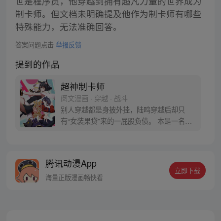
世是程序员，他穿越到拥有超凡力量的世界成为
制卡师。但文档未明确提及他作为制卡师有哪些
特殊能力，无法准确回答。
答案问题点击
举报反馈
提到的作品
超神制卡师
阅文漫画 · 穿越 · 战斗
别人穿越都是身披外挂，陆鸣穿越后却只
有“女装果贷”来的一屁股负债。 本是一名程
序狗，深夜加班猝死难道还不够惨吗？！ 哇
靠！这居然还是个各种异能职业充斥的异世
界！作为“制卡师”，陆鸣陷入了沉思。 如果
腾讯动漫App
制卡技术和写程序的方法一样......那岂不是
立即下载
一张卡牌，可以封装无限的世界？！
海量正版漫画畅快看