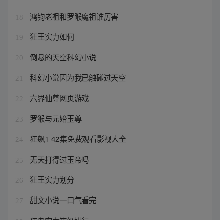
鸿钧老祖和罗睺魔祖谁厉害
18
狂王实力如何
19
倒悬的天空科幻小说
20
科幻小说因为我已触碰过天空
21
六界仙尊网页游戏
22
罗猴与元始玉尊
23
狂飙1 42集免费观看影视大全
24
无天打得过玉帝吗
25
狂王实力划分
26
甜文小说一口气看完
27