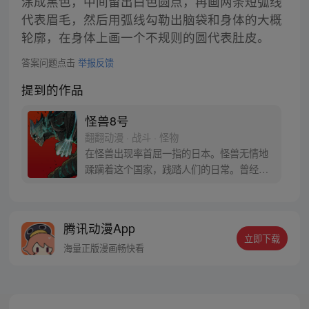
涂成黑色，中间留出白色圆点，再画两条短弧线
代表眉毛，然后用弧线勾勒出脑袋和身体的大概
轮廓，在身体上画一个不规则的圆代表肚皮。
答案问题点击
举报反馈
提到的作品
怪兽8号
翻翻动漫 · 战斗 · 怪物
在怪兽出现率首屈一指的日本。怪兽无情地
蹂躏着这个国家，践踏人们的日常。曾经立
志要成为防卫队员，而今从事怪兽专门清扫
行业的主人公日比野卡夫卡在某一天因为受
到谜之生物的影响，身体开始出现怪兽化。
腾讯动漫App
担任讨伐怪兽工作的日本防卫队将这样的他
立即下载
称作“怪兽8号”。
海量正版漫画畅快看