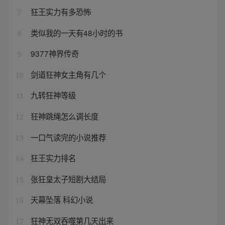
狂王实力有多恐怖
7
类似我的一天有48小时的书
8
9377神界传奇
9
剑道狂神女主角有几个
10
九转狂神等级
11
狂神跳绳怎么调长度
12
一口气读完的小说推荐
13
狂王实力排名
14
张狂皇太子短剧大结局
15
天幕坠落 科幻小说
16
狂神无双吞噬第几天出来
17