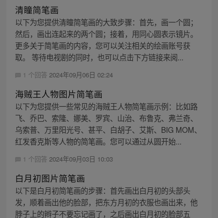
清瞳简笔画
以下为您提供清瞳简笔画的大致步骤：首先，画一个圆；
然后，画出连起来的两个圆；接着，用同心圆表示镜片。
更多关于简笔画的内容，您可以关注相关的绘画账号获
取。 等待电视剧的同时，也可以点击下方链接来阅...
1 个回答
2024年09月06日 02:24
海贼王人物图片简笔画
以下为您提供一些常见的海贼王人物简笔画示例：比如路
飞、乔巴、索隆、娜美、罗宾、山治、布鲁克、弗兰奇、
乌索普、万里阳光号、甚平、白胡子、艾斯、BIG MOM、
红发香克斯等人物的简笔画。您可以通过从圆开始...
1 个回答
2024年09月03日 10:03
白月初图片简笔画
以下是白月初简笔画的步骤：首先画出白月初的头部头
发，顺着画出他的脸部，把东方月初的衣服也画出来，他
脖子上的辫子不要忘记画了，之后画出白月初的脸部五