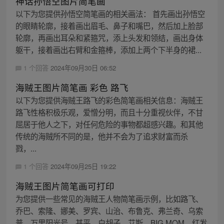
神话孙悟空图片简笔画
以下为您提供孙悟空简笔画的相关画法： 首先画出孙悟空
的眼睛轮廓，接着画出眉毛、鼻子和嘴巴，然后加上脸部
轮廓，再画出耳朵和紧箍咒，添上头发和领结，画出身体
躯干，接着画出右臂和金箍棒，添加上两个下半身的裙...
1 个回答
2024年09月30日 06:52
海贼王图片简笔画 彩色 路飞
以下为您提供海贼王路飞的彩色简笔画相关信息：海贼王
路飞性格积极乐观，爱憎分明，而且十分重视伙伴，不甘
屈居于他人之下，对任何危险的事物都超感兴趣。和其他
传统的海贼所不同的是，他并不会为了追求财富而杀
戮，...
1 个回答
2024年09月25日 19:22
海贼王图片简笔画可打印
为您提供一些常见的海贼王人物简笔画示例，比如路飞、
乔巴、索隆、娜美、罗宾、山治、布鲁克、弗兰奇、乌索
普、万里阳光号、甚平、白胡子、艾斯、BIG MOM、红发