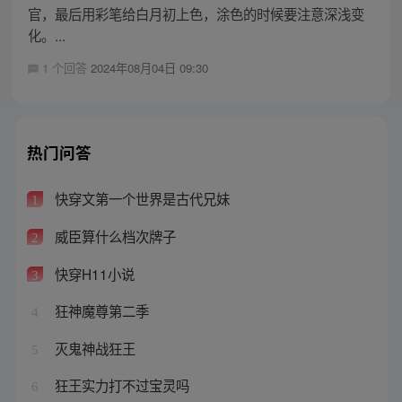
官，最后用彩笔给白月初上色，涂色的时候要注意深浅变
化。...
1 个回答
2024年08月04日 09:30
热门问答
快穿文第一个世界是古代兄妹
1
威臣算什么档次牌子
2
快穿H11小说
3
狂神魔尊第二季
4
灭鬼神战狂王
5
狂王实力打不过宝灵吗
6